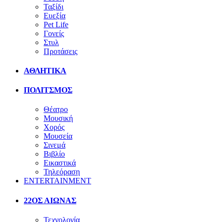
Ταξίδι
Ευεξία
Pet Life
Γονείς
Στυλ
Προτάσεις
ΑΘΛΗΤΙΚΑ
ΠΟΛΙΤΣΜΟΣ
Θέατρο
Μουσική
Χορός
Μουσεία
Σινεμά
Βιβλίο
Εικαστικά
Τηλεόραση
ENTERTAINMENT
22ΟΣ ΑΙΩΝΑΣ
Τεχνολογία