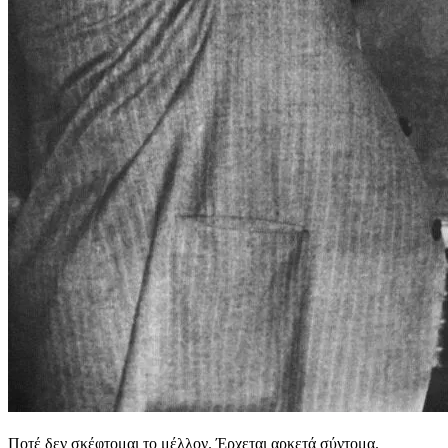
Ποτέ δεν σκέφτομαι το μέλλον. Έρχεται αρκετά σύντομα.