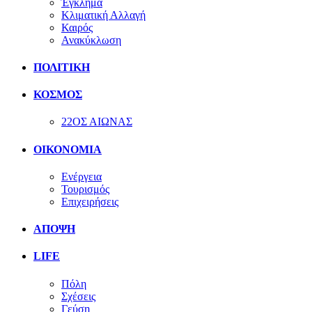
Έγκλημα
Κλιματική Αλλαγή
Καιρός
Ανακύκλωση
ΠΟΛΙΤΙΚΗ
ΚΟΣΜΟΣ
22ΟΣ ΑΙΩΝΑΣ
ΟΙΚΟΝΟΜΙΑ
Ενέργεια
Τουρισμός
Επιχειρήσεις
ΑΠΟΨΗ
LIFE
Πόλη
Σχέσεις
Γεύση