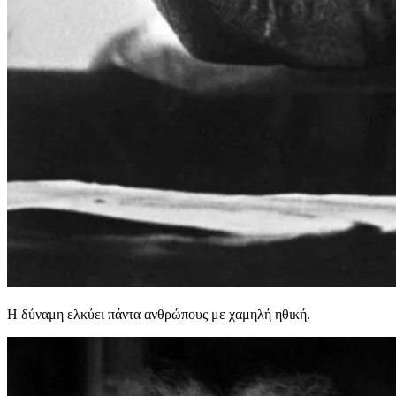
Η δύναμη ελκύει πάντα ανθρώπους με χαμηλή ηθική.