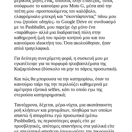
μερικούς μήνες ενας, ύπουλος πλην επιδέξιος, τύπος
σούφρωσε το καινούριο μου Moto G, μέσα από την
τσέπη μου -προσποιούμενος τον καλόβολο,
ελαφρόμυαλο μπεκρή και “σκοντάφτοντας” πάνω μου
ενω ζητούσε οδηγίες- το Google Drive σε συνδυασμό
με το Pushbullet, μου παρείχε όχι μόνο ένα
«παράθυρο» αλλά μια διαδραστική πύλη στην
καθημερινή ζωή του πρώην κινητού μου και του
καινούριου ιδιοκτήτη του. Όσα ακολούθησαν, ήταν
απλά τραγελαφικά.
Για δεύτερη συνεχόμενη φορά, η συσκευή μου με
εγκατέλειψε για τα πορφυρά ηλιοβασιλέματα της
Καζαμπλάνκα (δύσκολο να μην το πάρεις προσωπικά).
Και πώς θα μπορουσα να την κατηγορίσω, όταν το
καινούριο ταίρι της την περιλούζει καθημερινά με
αμέτρητα εξοτικά selfies, κάτι το οποίο εγω της
στερούσα κατηγορηματικά;
Ταυτόχρονα, δέχεται, μέρα-νύχτα, μια ακατάπαυστη
ροή κλήσεων και μηνυμάτων, πληθώρα των οποίων
απαντώ ή απορρίπτω εγώ προσωπικά (μέσω
Pushbullet), τις περισσότερες φορές είτε με
προσβλητικές, απότομες απαντήσεις στα γαλλικά είτε
με απειλητικά emoticon (συγχωρέστε την πικροχολία