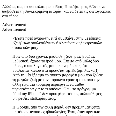
Αλλά ας σας τα πει καλύτερα ο ίδιος. Πιστέψτε μας, θέλετε να
διαβάσετε τη συγκεκριμένη ιστορία -και να δείτε τις φωτογραφίες
στο τέλος.
Advertisement
Advertisement
«Έχετε ποτέ αναρωτηθεί τί συμβαίνει στην μετέπειτα
“ζωή” των απολεσθέντων ή κλαπέντων ηλεκτρονικών
συσκευών μας;
Πριν απο δυο χρόνια, μέσα στη ζάλη μιας βραδιάς
μεθυσιού, έχασα το ipod μου. Έπειτα από μόλις δυο
μέρες, ο υπολογιστής μου με ενημέρωσε, ότι
βρισκόταν κάπου στα προάστια της Καζαμπλάνκα(!).
Από τη μία ζήλεψα το άπιστο μαραφέτι μου που ζούσε
τη μεγάλη ζωή με τον μαροκινό εραστή του, από την
άλλη είχα μια τρομερή περιέργεια να μάθω
περισσότερα για το τι απέγινε. Φευ, το πρόγραμμα
“find my iPhone” δεν προσφέρει τέτοιες πολυπόθητες
υπηρεσίες stalkαρίσματος.
Η Google, απο την αλλη μεριά, δεν προβληματίζεται
με τέτοιες ανoύσιες ηθικολογίες. Έτσι, όταν πριν απο