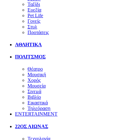
Ταξίδι
Ευεξία
Pet Life
Γονείς
Στυλ
Προτάσεις
ΑΘΛΗΤΙΚΑ
ΠΟΛΙΤΣΜΟΣ
Θέατρο
Μουσική
Χορός
Μουσεία
Σινεμά
Βιβλίο
Εικαστικά
Τηλεόραση
ENTERTAINMENT
22ΟΣ ΑΙΩΝΑΣ
Τεχνολογία