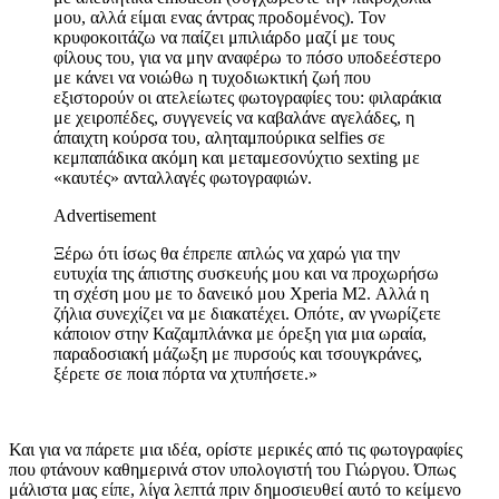
μου, αλλά είμαι ενας άντρας προδομένος). Τον
κρυφοκοιτάζω να παίζει μπιλιάρδο μαζί με τους
φίλους του, για να μην αναφέρω το πόσο υποδεέστερο
με κάνει να νοιώθω η τυχοδιωκτική ζωή που
εξιστορούν οι ατελείωτες φωτογραφίες του: φιλαράκια
με χειροπέδες, συγγενείς να καβαλάνε αγελάδες, η
άπαιχτη κούρσα του, αληταμπούρικα selfies σε
κεμπαπάδικα ακόμη και μεταμεσονύχτιο sexting με
«καυτές» ανταλλαγές φωτογραφιών.
Advertisement
Ξέρω ότι ίσως θα έπρεπε απλώς να χαρώ για την
ευτυχία της άπιστης συσκευής μου και να προχωρήσω
τη σχέση μου με το δανεικό μου Xperia M2. Αλλά η
ζήλια συνεχίζει να με διακατέχει. Οπότε, αν γνωρίζετε
κάποιον στην Καζαμπλάνκα με όρεξη για μια ωραία,
παραδοσιακή μάζωξη με πυρσούς και τσουγκράνες,
ξέρετε σε ποια πόρτα να χτυπήσετε.»
Και για να πάρετε μια ιδέα, ορίστε μερικές από τις φωτογραφίες
που φτάνουν καθημερινά στον υπολογιστή του Γιώργου. Όπως
μάλιστα μας είπε, λίγα λεπτά πριν δημοσιευθεί αυτό το κείμενο