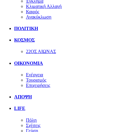
Έγκλημα
Κλιματική Αλλαγή
Καιρός
Ανακύκλωση
ΠΟΛΙΤΙΚΗ
ΚΟΣΜΟΣ
22ΟΣ ΑΙΩΝΑΣ
ΟΙΚΟΝΟΜΙΑ
Ενέργεια
Τουρισμός
Επιχειρήσεις
ΑΠΟΨΗ
LIFE
Πόλη
Σχέσεις
Γεύση