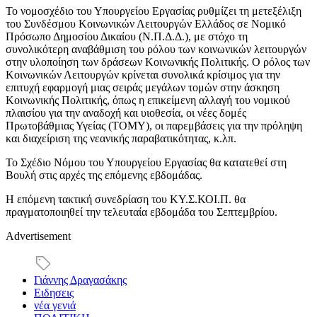
Το νομοσχέδιο του Υπουργείου Εργασίας ρυθμίζει τη μετεξέλιξη
του Συνδέσμου Κοινωνικών Λειτουργών Ελλάδος σε Νομικό
Πρόσωπο Δημοσίου Δικαίου (Ν.Π.Δ.Δ.), με στόχο τη
συνολικότερη αναβάθμιση του ρόλου των κοινωνικών λειτουργών
στην υλοποίηση των δράσεων Κοινωνικής Πολιτικής. Ο ρόλος των
Κοινωνικών Λειτουργών κρίνεται συνολικά κρίσιμος για την
επιτυχή εφαρμογή μιας σειράς μεγάλων τομών στην άσκηση
Κοινωνικής Πολιτικής, όπως η επικείμενη αλλαγή του νομικού
πλαισίου για την αναδοχή και υιοθεσία, οι νέες δομές
Πρωτοβάθμιας Υγείας (ΤΟΜΥ), οι παρεμβάσεις για την πρόληψη
και διαχείριση της νεανικής παραβατικότητας, κ.λπ.
Το Σχέδιο Νόμου του Υπουργείου Εργασίας θα κατατεθεί στη
Βουλή στις αρχές της επόμενης εβδομάδας.
Η επόμενη τακτική συνεδρίαση του ΚΥ.Σ.ΚΟΙ.Π. θα
πραγματοποιηθεί την τελευταία εβδομάδα του Σεπτεμβρίου.
Advertisement
Γιάννης Δραγασάκης
Ειδησεις
νέα γενιά