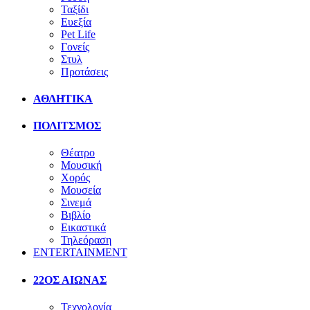
Ταξίδι
Ευεξία
Pet Life
Γονείς
Στυλ
Προτάσεις
ΑΘΛΗΤΙΚΑ
ΠΟΛΙΤΣΜΟΣ
Θέατρο
Μουσική
Χορός
Μουσεία
Σινεμά
Βιβλίο
Εικαστικά
Τηλεόραση
ENTERTAINMENT
22ΟΣ ΑΙΩΝΑΣ
Τεχνολογία