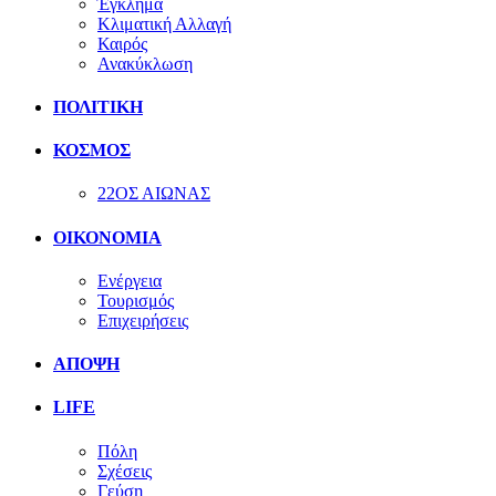
Έγκλημα
Κλιματική Αλλαγή
Καιρός
Ανακύκλωση
ΠΟΛΙΤΙΚΗ
ΚΟΣΜΟΣ
22ΟΣ ΑΙΩΝΑΣ
ΟΙΚΟΝΟΜΙΑ
Ενέργεια
Τουρισμός
Επιχειρήσεις
ΑΠΟΨΗ
LIFE
Πόλη
Σχέσεις
Γεύση