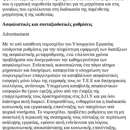
που η εργατική νομοθεσία προβλέπει για τη μητρότητα και στις
γυναίκες που εμπλέκονται στη διαδικασία της παρένθετης
μητρότητας ή της υιοθεσίας.
Ασφαλιστικές και συνταξιοδοτικές ρυθμίσεις
Advertisement
Με το υπό κατάθεση νομοσχέδιο του Υπουργείου Εργασίας
εισάγονται ρυθμίσεις για την πληρέστερη εφαρμογή των διατάξεων
της ασφαλιστικής μεταρρύθμισης, ενώ επιλύονται χρόνια
προβλήματα που δυσχεραίνουν την καθημερινότητα των
ασφαλισμένων. Ενδεικτικά, ικανοποιώντας ένα πάγιο αίτημα
μηχανικών και δικηγόρων, καταργείται η υποχρέωση των
συγκεκριμένων επαγγελματιών να καταβάλλουν ασφαλιστικές
εισφορές μόνο λόγω της εγγραφής τους σε Τ.Ε.Ε και δικηγορικούς
συλλόγους, αντίστοιχα. Υποχρέωση καταβολής ασφαλιστικών
εισφορών θα έχουν εφεξής μόνο από την έναρξη της
επαγγελματικής τους δραστηριότητας στις Δ.Ο.Υ και για όσο
διάστημα αυτή διαρκεί. Επιπροσθέτως, ενθαρρύνεται η διαδικασία
κοινωνικής και εργασιακής επανένταξης των πασχόντων από
ψυχικά νοσήματα. Το νομοσχέδιο, προβλέπει ρυθμίσεις για τη μη
αναστολή ή περικοπή της αναπηρικής τους σύνταξης σε περίπτωση
ανάληψης εργασίας, εφόσον αυτή ενδείκνυται για λόγους
ψυχοκοινωνικής αποκατάστασης και κοινωνικής επανένταξης.