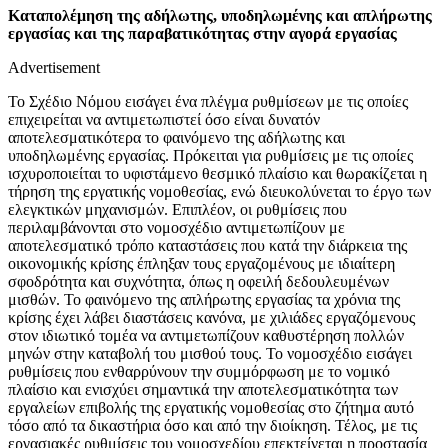
Καταπολέμηση της αδήλωτης, υποδηλωμένης και απλήρωτης
εργασίας και της παραβατικότητας στην αγορά εργασίας
Advertisement
Το Σχέδιο Νόμου εισάγει ένα πλέγμα ρυθμίσεων με τις οποίες
επιχειρείται να αντιμετωπιστεί όσο είναι δυνατόν
αποτελεσματικότερα το φαινόμενο της αδήλωτης και
υποδηλωμένης εργασίας. Πρόκειται για ρυθμίσεις με τις οποίες
ισχυροποιείται το υφιστάμενο θεσμικό πλαίσιο και θωρακίζεται η
τήρηση της εργατικής νομοθεσίας, ενώ διευκολύνεται το έργο των
ελεγκτικών μηχανισμών. Επιπλέον, οι ρυθμίσεις που
περιλαμβάνονται στο νομοσχέδιο αντιμετωπίζουν με
αποτελεσματικό τρόπο καταστάσεις που κατά την διάρκεια της
οικονομικής κρίσης έπληξαν τους εργαζομένους με ιδιαίτερη
σφοδρότητα και συχνότητα, όπως η οφειλή δεδουλευμένων
μισθών. Το φαινόμενο της απλήρωτης εργασίας τα χρόνια της
κρίσης έχει λάβει διαστάσεις κανόνα, με χιλιάδες εργαζόμενους
στον ιδιωτικό τομέα να αντιμετωπίζουν καθυστέρηση πολλών
μηνών στην καταβολή του μισθού τους. Το νομοσχέδιο εισάγει
ρυθμίσεις που ενθαρρύνουν την συμμόρφωση με το νομικό
πλαίσιο και ενισχύει σημαντικά την αποτελεσματικότητα των
εργαλείων επιβολής της εργατικής νομοθεσίας στο ζήτημα αυτό
τόσο από τα δικαστήρια όσο και από την διοίκηση. Τέλος, με τις
εργασιακές ρυθμίσεις του νομοσχεδίου επεκτείνεται η προστασία