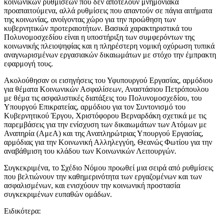
κοινωνικών ρυθμίσεων που δεν αποτελούν μνημονιακά
προαπαιτούμενα, αλλά ρυθμίσεις που απαντούν σε πάγια αιτήματα
της κοινωνίας, ανοίγοντας χώρο για την προώθηση των
κυβερνητικών προτεραιοτήτων. Βασικά χαρακτηριστικά του
Πολυνομοσχεδίου είναι η υποστήριξη των συμφερόντων της
κοινωνικής πλειοψηφίας και η πληρέστερη νομική οχύρωση τυπικά
αναγνωρισμένων εργασιακών δικαιωμάτων με στόχο την έμπρακτη
εφαρμογή τους.
Ακολούθησαν οι εισηγήσεις του Υφυπουργού Εργασίας, αρμόδιου
για θέματα Κοινωνικών Ασφαλίσεων, Αναστάσιου Πετρόπουλου
με θέμα τις ασφαλιστικές διατάξεις του Πολυνομοσχεδίου, του
Υπουργού Επικρατείας, αρμόδιου για τον Συντονισμό του
Κυβερνητικού Έργου, Χριστόφορου Βερναρδάκη σχετικά με τις
παρεμβάσεις για την ενίσχυση των δικαιωμάτων των Ατόμων με
Αναπηρία (ΑμεΑ) και της Αναπληρώτριας Υπουργού Εργασίας,
αρμόδιας για την Κοινωνική Αλληλεγγύη, Θεανώς Φωτίου για την
αναβάθμιση του κλάδου των Κοινωνικών Λειτουργών.
Συγκεκριμένα, το Σχέδιο Νόμου προωθεί μια σειρά από ρυθμίσεις
που βελτιώνουν την καθημερινότητα των εργαζομένων και των
ασφαλισμένων, και ενισχύουν την κοινωνική προστασία
συγκεκριμένων ευπαθών ομάδων.
Ειδικότερα: