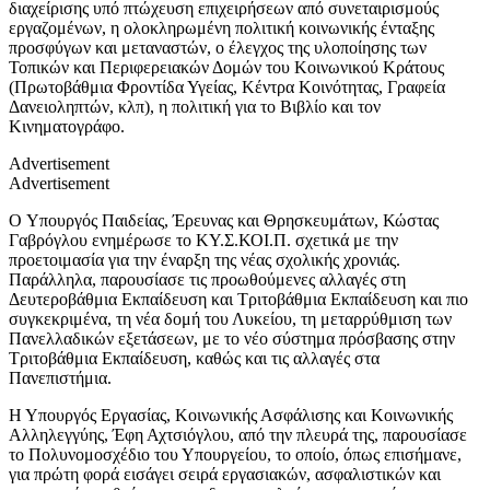
διαχείρισης υπό πτώχευση επιχειρήσεων από συνεταιρισμούς
εργαζομένων, η ολοκληρωμένη πολιτική κοινωνικής ένταξης
προσφύγων και μεταναστών, ο έλεγχος της υλοποίησης των
Τοπικών και Περιφερειακών Δομών του Κοινωνικού Κράτους
(Πρωτοβάθμια Φροντίδα Υγείας, Κέντρα Κοινότητας, Γραφεία
Δανειοληπτών, κλπ), η πολιτική για το Βιβλίο και τον
Κινηματογράφο.
Advertisement
Advertisement
O Υπουργός Παιδείας, Έρευνας και Θρησκευμάτων, Κώστας
Γαβρόγλου ενημέρωσε το ΚΥ.Σ.ΚΟΙ.Π. σχετικά με την
προετοιμασία για την έναρξη της νέας σχολικής χρονιάς.
Παράλληλα, παρουσίασε τις προωθούμενες αλλαγές στη
Δευτεροβάθμια Εκπαίδευση και Τριτοβάθμια Εκπαίδευση και πιο
συγκεκριμένα, τη νέα δομή του Λυκείου, τη μεταρρύθμιση των
Πανελλαδικών εξετάσεων, με το νέο σύστημα πρόσβασης στην
Τριτοβάθμια Εκπαίδευση, καθώς και τις αλλαγές στα
Πανεπιστήμια.
Η Υπουργός Εργασίας, Κοινωνικής Ασφάλισης και Κοινωνικής
Αλληλεγγύης, Έφη Αχτσιόγλου, από την πλευρά της, παρουσίασε
το Πολυνομοσχέδιο του Υπουργείου, το οποίο, όπως επισήμανε,
για πρώτη φορά εισάγει σειρά εργασιακών, ασφαλιστικών και