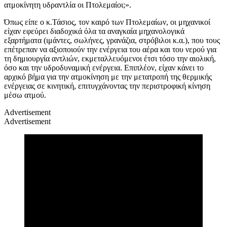
ατμοκίνητη υδραντλία οι Πτολεμαίοι;».
Όπως είπε ο κ.Τάσιος, τον καιρό των Πτολεμαίων, οι μηχανικοί
είχαν εφεύρει διαδοχικά όλα τα αναγκαία μηχανολογικά
εξαρτήματα (ιμάντες, σωλήνες, γρανάζια, στρόβιλοι κ.α.), που τους
επέτρεπαν να αξιοποιούν την ενέργεια του αέρα και του νερού για
τη δημιουργία αντλιών, εκμεταλλευόμενοι έτσι τόσο την αιολική,
όσο και την υδροδυναμική ενέργεια. Επιπλέον, είχαν κάνει το
αρχικό βήμα για την ατμοκίνηση με την μετατροπή της θερμικής
ενέργειας σε κινητική, επιτυγχάνοντας την περιστροφική κίνηση
μέσω ατμού.
Advertisement
Advertisement