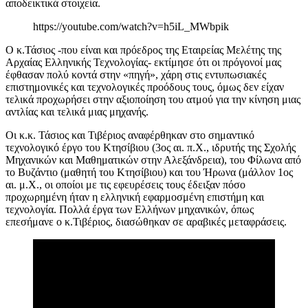
αποδεικτικά στοιχεία.
https://youtube.com/watch?v=h5iL_MWbpik
Ο κ.Τάσιος -που είναι και πρόεδρος της Εταιρείας Μελέτης της
Αρχαίας Ελληνικής Τεχνολογίας- εκτίμησε ότι οι πρόγονοί μας
έφθασαν πολύ κοντά στην «πηγή», χάρη στις εντυπωσιακές
επιστημονικές και τεχνολογικές προόδους τους, όμως δεν είχαν
τελικά προχωρήσει στην αξιοποίηση του ατμού για την κίνηση μιας
αντλίας και τελικά μιας μηχανής.
Οι κ.κ. Τάσιος και Τιβέριος αναφέρθηκαν στο σημαντικό
τεχνολογικό έργο του Κτησίβιου (3ος αι. π.Χ., ιδρυτής της Σχολής
Μηχανικών και Μαθηματικών στην Αλεξάνδρεια), του Φίλωνα από
το Βυζάντιο (μαθητή του Κτησίβιου) και του Ήρωνα (μάλλον 1ος
αι. μ.Χ., οι οποίοι με τις εφευρέσεις τους έδειξαν πόσο
προχωρημένη ήταν η ελληνική εφαρμοσμένη επιστήμη και
τεχνολογία. Πολλά έργα των Ελλήνων μηχανικών, όπως
επεσήμανε ο κ.Τιβέριος, διασώθηκαν σε αραβικές μεταφράσεις.