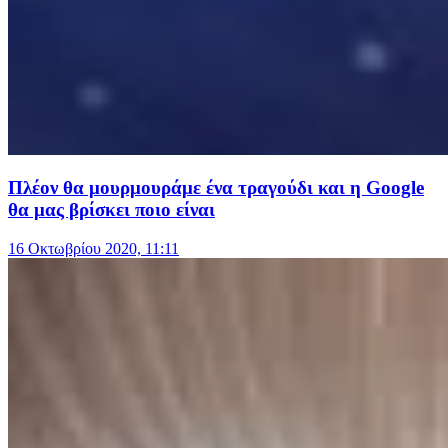
Πλέον θα μουρμουράμε ένα τραγούδι και η Google
θα μας βρίσκει ποιο είναι
16 Οκτωβρίου 2020, 11:11