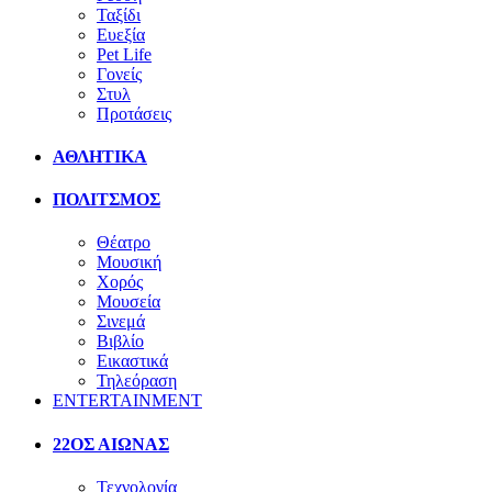
Ταξίδι
Ευεξία
Pet Life
Γονείς
Στυλ
Προτάσεις
ΑΘΛΗΤΙΚΑ
ΠΟΛΙΤΣΜΟΣ
Θέατρο
Μουσική
Χορός
Μουσεία
Σινεμά
Βιβλίο
Εικαστικά
Τηλεόραση
ENTERTAINMENT
22ΟΣ ΑΙΩΝΑΣ
Τεχνολογία