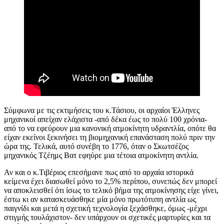
Σύμφωνα με τις εκτιμήσεις του κ.Τάσιου, οι αρχαίοι Έλληνες
μηχανικοί απείχαν ελάχιστα -από δέκα έως το πολύ 100 χρόνια-
από το να εφεύρουν μια κανονική ατμοκίνητη υδραντλία, οπότε θα
είχαν εκείνοι ξεκινήσει τη βιομηχανική επανάσταση πολύ πριν την
ώρα της. Τελικά, αυτό συνέβη το 1776, όταν ο Σκωτσέζος
μηχανικός Τζέημς Βατ εφηύρε μια τέτοια ατμοκίνητη αντλία.
Αν και ο κ.Τιβέριος επεσήμανε πως από το αρχαία ιστορικά
κείμενα έχει διασωθεί μόνο το 2,5% περίπου, συνεπώς δεν μπορεί
να αποκλεισθεί ότι ίσως το τελικό βήμα της ατμοκίνησης είχε γίνει,
έστω κι αν κατασκευάσθηκε μία μόνο πρωτότυπη αντλία ως
παιγνίδι και μετά η σχετική τεχνολογία ξεχάσθηκε, όμως -μέχρι
στιγμής τουλάχιστον- δεν υπάρχουν οι σχετικές μαρτυρίες και τα