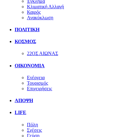
Έγκλημα
Κλιματική Αλλαγή
Καιρός
Ανακύκλωση
ΠΟΛΙΤΙΚΗ
ΚΟΣΜΟΣ
22ΟΣ ΑΙΩΝΑΣ
ΟΙΚΟΝΟΜΙΑ
Ενέργεια
Τουρισμός
Επιχειρήσεις
ΑΠΟΨΗ
LIFE
Πόλη
Σχέσεις
Γεύση