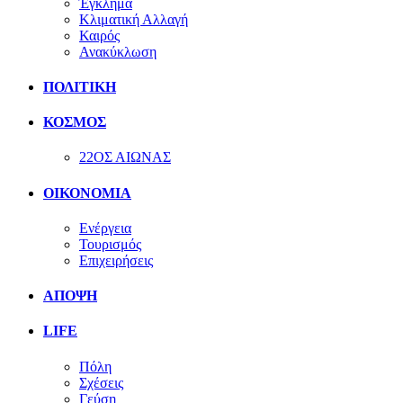
Έγκλημα
Κλιματική Αλλαγή
Καιρός
Ανακύκλωση
ΠΟΛΙΤΙΚΗ
ΚΟΣΜΟΣ
22ΟΣ ΑΙΩΝΑΣ
ΟΙΚΟΝΟΜΙΑ
Ενέργεια
Τουρισμός
Επιχειρήσεις
ΑΠΟΨΗ
LIFE
Πόλη
Σχέσεις
Γεύση