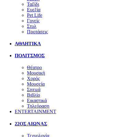
Ταξίδι
Ευεξία
Pet Life
Γονείς
Στυλ
Προτάσεις
ΑΘΛΗΤΙΚΑ
ΠΟΛΙΤΣΜΟΣ
Θέατρο
Μουσική
Χορός
Μουσεία
Σινεμά
Βιβλίο
Εικαστικά
Τηλεόραση
ENTERTAINMENT
22ΟΣ ΑΙΩΝΑΣ
Τεχνολογία