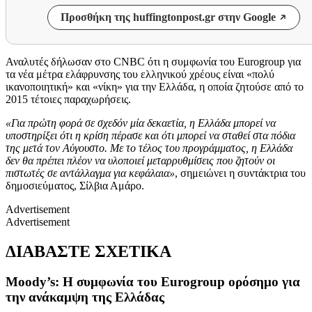
Προσθήκη της huffingtonpost.gr στην Google
Αναλυτές δήλωσαν στο CNBC
ότι η συμφωνία του Eurogroup για
τα νέα μέτρα ελάφρυνσης του ελληνικού χρέους είναι «πολύ
ικανοποιητική» και «νίκη»
για την Ελλάδα, η οποία ζητούσε από το
2015 τέτοιες παραχωρήσεις.
«Για πρώτη φορά σε σχεδόν μία δεκαετία, η Ελλάδα μπορεί να
υποστηρίξει ότι η κρίση πέρασε και ότι μπορεί να σταθεί στα πόδια
της μετά τον Αύγουστο. Με το τέλος του προγράμματος, η Ελλάδα
δεν θα πρέπει πλέον να υλοποιεί μεταρρυθμίσεις που ζητούν οι
πιστωτές σε αντάλλαγμα για κεφάλαια»
, σημειώνει η συντάκτρια του
δημοσιεύματος,
Σίλβια Αμάρο.
Advertisement
Advertisement
ΔΙΑΒΑΣΤΕ ΣΧΕΤΙΚΑ
Moody’s: Η συμφωνία του Eurogroup ορόσημο για
την ανάκαμψη της Ελλάδας