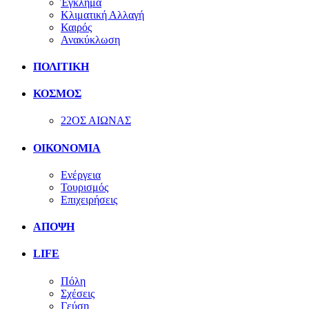
Έγκλημα
Κλιματική Αλλαγή
Καιρός
Ανακύκλωση
ΠΟΛΙΤΙΚΗ
ΚΟΣΜΟΣ
22ΟΣ ΑΙΩΝΑΣ
ΟΙΚΟΝΟΜΙΑ
Ενέργεια
Τουρισμός
Επιχειρήσεις
ΑΠΟΨΗ
LIFE
Πόλη
Σχέσεις
Γεύση