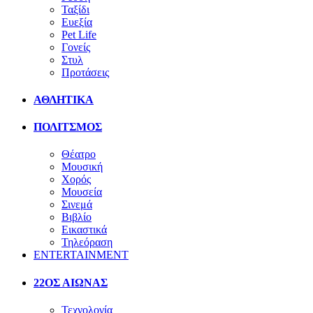
Ταξίδι
Ευεξία
Pet Life
Γονείς
Στυλ
Προτάσεις
ΑΘΛΗΤΙΚΑ
ΠΟΛΙΤΣΜΟΣ
Θέατρο
Μουσική
Χορός
Μουσεία
Σινεμά
Βιβλίο
Εικαστικά
Τηλεόραση
ENTERTAINMENT
22ΟΣ ΑΙΩΝΑΣ
Τεχνολογία