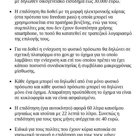
με δηλωθέν οικογενειακό εισόδημα έως 30.000 ευρώ.
Η επιδότηση θα δοθεί με τη μορφή ηλεκτρονικής κάρτας
(στα πρότυπα του freedom pass) η οποία μπορεί να
χρησιμοποιείται στα πρατήρια βενζίνης, ενώ για τους
συμπολίτες μας που δεν έχουν δυνατότητα χρήσης
smartphone, το ποσό θα κατατεθεί σε τραπεζικό λογαριασμό
της επιλογής τους.
Για να δοθεί η ενίσχυση το φυσικό πρόσωπο θα δηλώνει σε
σχετική πλατφόρμα στο gov.gr το όχημα για το οποίο
λαμβάνει την ενίσχυση και επί του οποίου πρέπει να έχει
κάποιο ποσοστό συνιδιοκτησίας ή συμβόλαιο μακρoχρόνιας
μίσθωσης.
Κάθε όχημα μπορεί να δηλωθεί από ένα μόνο φυσικό
πρόσωπο και κάθε φυσικό πρόσωπο μπορεί να δηλώνει
μόνο ένα όχημα. Απαραίτητη προϋπόθεση το όχημα να είναι
σε κυκλοφορία και να είναι ασφαλισμένο.
Η επιδότηση (για αυτοκίνητο) αφορά 60 λίτρα καυσίμου
μηνιαίως και ισούται με 22 λεπτά το λίτρο. Συνεπώς η
επιδότηση για τους τρεις μήνες ανέρχεται σε 40 ευρώ.
Ειδικά για τους πολίτες που έχουν κύρια κατοικία σε
νησιωτική περιοχή η επιδότηση για τους τρεις μήνες