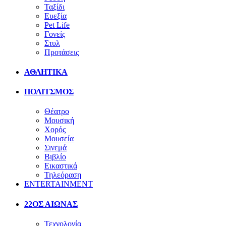
Ταξίδι
Ευεξία
Pet Life
Γονείς
Στυλ
Προτάσεις
ΑΘΛΗΤΙΚΑ
ΠΟΛΙΤΣΜΟΣ
Θέατρο
Μουσική
Χορός
Μουσεία
Σινεμά
Βιβλίο
Εικαστικά
Τηλεόραση
ENTERTAINMENT
22ΟΣ ΑΙΩΝΑΣ
Τεχνολογία