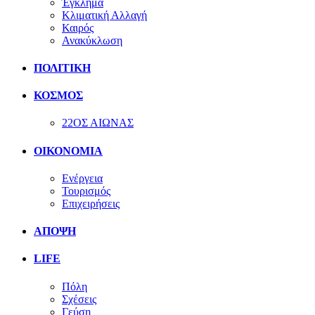
Έγκλημα
Κλιματική Αλλαγή
Καιρός
Ανακύκλωση
ΠΟΛΙΤΙΚΗ
ΚΟΣΜΟΣ
22ΟΣ ΑΙΩΝΑΣ
ΟΙΚΟΝΟΜΙΑ
Ενέργεια
Τουρισμός
Επιχειρήσεις
ΑΠΟΨΗ
LIFE
Πόλη
Σχέσεις
Γεύση