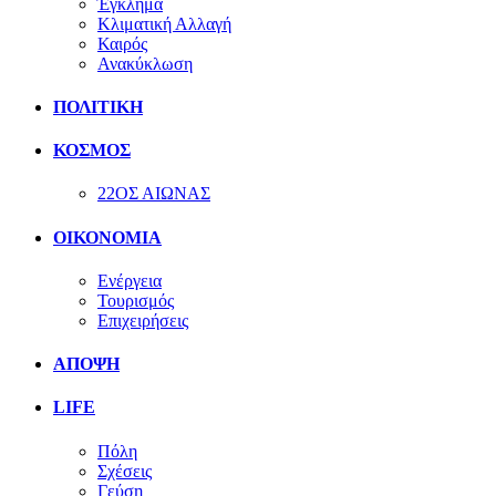
Έγκλημα
Κλιματική Αλλαγή
Καιρός
Ανακύκλωση
ΠΟΛΙΤΙΚΗ
ΚΟΣΜΟΣ
22ΟΣ ΑΙΩΝΑΣ
ΟΙΚΟΝΟΜΙΑ
Ενέργεια
Τουρισμός
Επιχειρήσεις
ΑΠΟΨΗ
LIFE
Πόλη
Σχέσεις
Γεύση