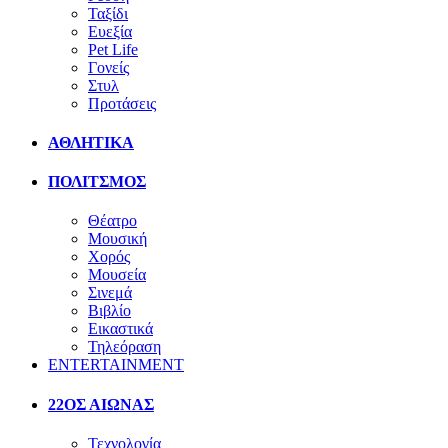
Ταξίδι
Ευεξία
Pet Life
Γονείς
Στυλ
Προτάσεις
ΑΘΛΗΤΙΚΑ
ΠΟΛΙΤΣΜΟΣ
Θέατρο
Μουσική
Χορός
Μουσεία
Σινεμά
Βιβλίο
Εικαστικά
Τηλεόραση
ENTERTAINMENT
22ΟΣ ΑΙΩΝΑΣ
Τεχνολογία