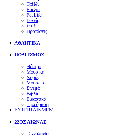
Ταξίδι
Ευεξία
Pet Life
Γονείς
Στυλ
Προτάσεις
ΑΘΛΗΤΙΚΑ
ΠΟΛΙΤΣΜΟΣ
Θέατρο
Μουσική
Χορός
Μουσεία
Σινεμά
Βιβλίο
Εικαστικά
Τηλεόραση
ENTERTAINMENT
22ΟΣ ΑΙΩΝΑΣ
Τεχνολογία