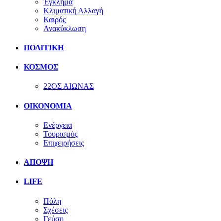
Έγκλημα
Κλιματική Αλλαγή
Καιρός
Ανακύκλωση
ΠΟΛΙΤΙΚΗ
ΚΟΣΜΟΣ
22ΟΣ ΑΙΩΝΑΣ
ΟΙΚΟΝΟΜΙΑ
Ενέργεια
Τουρισμός
Επιχειρήσεις
ΑΠΟΨΗ
LIFE
Πόλη
Σχέσεις
Γεύση