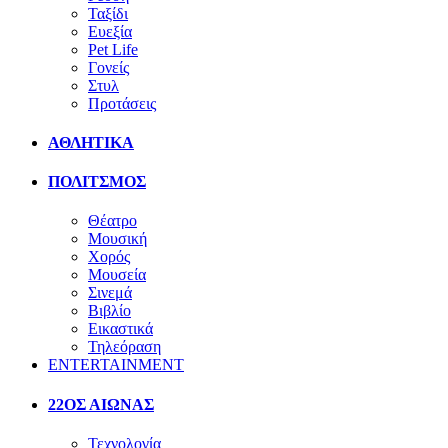
Ταξίδι
Ευεξία
Pet Life
Γονείς
Στυλ
Προτάσεις
ΑΘΛΗΤΙΚΑ
ΠΟΛΙΤΣΜΟΣ
Θέατρο
Μουσική
Χορός
Μουσεία
Σινεμά
Βιβλίο
Εικαστικά
Τηλεόραση
ENTERTAINMENT
22ΟΣ ΑΙΩΝΑΣ
Τεχνολογία