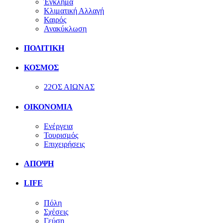
Έγκλημα
Κλιματική Αλλαγή
Καιρός
Ανακύκλωση
ΠΟΛΙΤΙΚΗ
ΚΟΣΜΟΣ
22ΟΣ ΑΙΩΝΑΣ
ΟΙΚΟΝΟΜΙΑ
Ενέργεια
Τουρισμός
Επιχειρήσεις
ΑΠΟΨΗ
LIFE
Πόλη
Σχέσεις
Γεύση