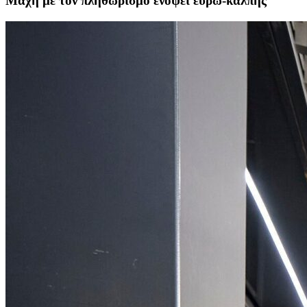
Μάχη με τον πληθωρισμό ενόψει ευρω-κάλπης