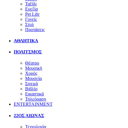
Ταξίδι
Ευεξία
Pet Life
Γονείς
Στυλ
Προτάσεις
ΑΘΛΗΤΙΚΑ
ΠΟΛΙΤΣΜΟΣ
Θέατρο
Μουσική
Χορός
Μουσεία
Σινεμά
Βιβλίο
Εικαστικά
Τηλεόραση
ENTERTAINMENT
22ΟΣ ΑΙΩΝΑΣ
Τεχνολογία