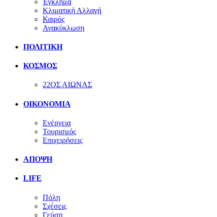
Έγκλημα
Κλιματική Αλλαγή
Καιρός
Ανακύκλωση
ΠΟΛΙΤΙΚΗ
ΚΟΣΜΟΣ
22ΟΣ ΑΙΩΝΑΣ
ΟΙΚΟΝΟΜΙΑ
Ενέργεια
Τουρισμός
Επιχειρήσεις
ΑΠΟΨΗ
LIFE
Πόλη
Σχέσεις
Γεύση