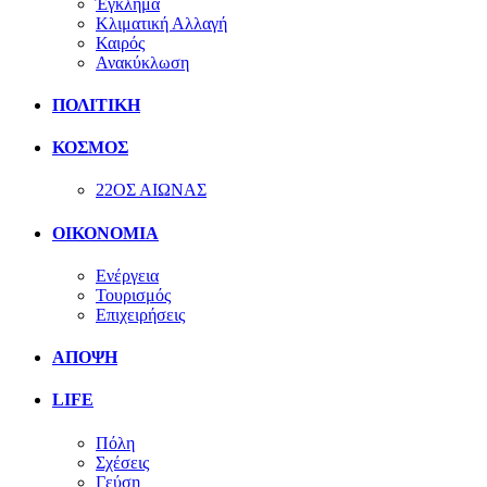
Έγκλημα
Κλιματική Αλλαγή
Καιρός
Ανακύκλωση
ΠΟΛΙΤΙΚΗ
ΚΟΣΜΟΣ
22ΟΣ ΑΙΩΝΑΣ
ΟΙΚΟΝΟΜΙΑ
Ενέργεια
Τουρισμός
Επιχειρήσεις
ΑΠΟΨΗ
LIFE
Πόλη
Σχέσεις
Γεύση