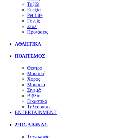
Ταξίδι
Ευεξία
Pet Life
Γονείς
Στυλ
Προτάσεις
ΑΘΛΗΤΙΚΑ
ΠΟΛΙΤΣΜΟΣ
Θέατρο
Μουσική
Χορός
Μουσεία
Σινεμά
Βιβλίο
Εικαστικά
Τηλεόραση
ENTERTAINMENT
22ΟΣ ΑΙΩΝΑΣ
Τεχνολογία