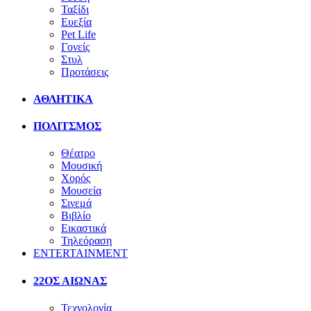
Ταξίδι
Ευεξία
Pet Life
Γονείς
Στυλ
Προτάσεις
ΑΘΛΗΤΙΚΑ
ΠΟΛΙΤΣΜΟΣ
Θέατρο
Μουσική
Χορός
Μουσεία
Σινεμά
Βιβλίο
Εικαστικά
Τηλεόραση
ENTERTAINMENT
22ΟΣ ΑΙΩΝΑΣ
Τεχνολογία