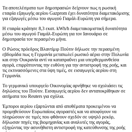
Τα αποτελέσματα των δημοπρασιών δείχνουν πως η ρωσική
εταιρία εξαγωγής αερίου Gazprom έχει δυνατότητα διαμετακόμισης
για εξαγωγές μέσω του αγωγού Γιαμάλ-Ευρώπη για σήμερα.
Η εταιρία κράτησε 8,3 εκατ. kWh/h διαμετακομιστική δυνατότητα
μέσω του αγωγού Γιαμάλ-Ευρώπη για τον Ιανουάριο σε
δημοπρασία τον περασμένο μήνα.
Ο Ρώσος πρόεδρος Βλαντίμιρ Πούτιν δήλωσε την περασμένη
εβδομάδα πως η Γερμανία μεταπωλεί ρωσικό αέριο στην Πολωνία
και στην Ουκρανία αντί να καταπραΰνει μια υπερθερμανθείσα
αγορά, επιρρίπτοντας την ευθύνη για την αντιστροφή της ροής, και
τις εκτινασσόμενες στα ύψη τιμές, σε εισαγωγείς αερίου στη
Γερμανία.
Το γερμανικό υπουργείο Οικονομίας αρνήθηκε να σχολιάσει τις
δηλώσεις του Πούτιν. Εισαγωγείς αερίου δεν ανταποκρίθηκαν σε
αιτήματα του Reuters για σχόλια.
Έμποροι αερίου εξαρτώνται από αποθέματα προκειμένου να
προμηθεύσουν Ευρωπαίους αγοραστές και να αποφύγουν να
πληρώσουν σε τιμές που φθάνουν σχεδόν σε υψηλό ρεκόρ,
δήλωσαν πηγές της βιομηχανίας και αναλυτές της αγοράς,
εξηγώντας την ασυνήθιστη αντιστροφή της κατεύθυνσης της ροής