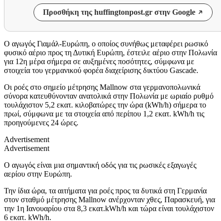
Προσθήκη της huffingtonpost.gr στην Google
Ο αγωγός Γιαμάλ-Ευρώπη, ο οποίος συνήθως μεταφέρει ρωσικό
φυσικό αέριο προς τη Δυτική Ευρώπη, έστειλε αέριο στην Πολωνία
για 12η μέρα σήμερα σε αυξημένες ποσότητες, σύμφωνα με
στοιχεία του γερμανικού φορέα διαχείρισης δικτύου Gascade.
Οι ροές στο σημείο μέτρησης Mallnow στα γερμανοπολωνικά
σύνορα κατευθύνονταν ανατολικά στην Πολωνία με ωριαίο ρυθμό
τουλάχιστον 5,2 εκατ. κιλοβατώρες την ώρα (kWh/h) σήμερα το
πρωί, σύμφωνα με τα στοιχεία από περίπου 1,2 εκατ. kWh/h τις
προηγούμενες 24 ώρες.
Advertisement
Advertisement
Ο αγωγός είναι μια σημαντική οδός για τις ρωσικές εξαγωγές
αερίου στην Ευρώπη.
Την ίδια ώρα, τα αιτήματα για ροές προς τα δυτικά στη Γερμανία
στον σταθμό μέτρησης Mallnow ανέρχονταν χθες, Παρασκευή, για
την 1η Ιανουαρίου στα 8,3 εκατ.kWh/h και τώρα είναι τουλάχιστον
6 εκατ. kWh/h.