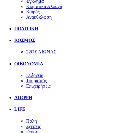
Έγκλημα
Κλιματική Αλλαγή
Καιρός
Ανακύκλωση
ΠΟΛΙΤΙΚΗ
ΚΟΣΜΟΣ
22ΟΣ ΑΙΩΝΑΣ
ΟΙΚΟΝΟΜΙΑ
Ενέργεια
Τουρισμός
Επιχειρήσεις
ΑΠΟΨΗ
LIFE
Πόλη
Σχέσεις
Γεύση