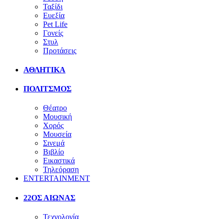
Ταξίδι
Ευεξία
Pet Life
Γονείς
Στυλ
Προτάσεις
ΑΘΛΗΤΙΚΑ
ΠΟΛΙΤΣΜΟΣ
Θέατρο
Μουσική
Χορός
Μουσεία
Σινεμά
Βιβλίο
Εικαστικά
Τηλεόραση
ENTERTAINMENT
22ΟΣ ΑΙΩΝΑΣ
Τεχνολογία