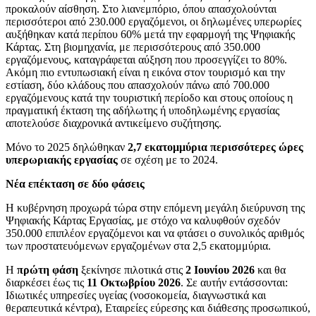
προκαλούν αίσθηση. Στο λιανεμπόριο, όπου απασχολούνται
περισσότεροι από 230.000 εργαζόμενοι, οι δηλωμένες υπερωρίες
αυξήθηκαν κατά περίπου 60% μετά την εφαρμογή της Ψηφιακής
Κάρτας. Στη βιομηχανία, με περισσότερους από 350.000
εργαζόμενους, καταγράφεται αύξηση που προσεγγίζει το 80%.
Ακόμη πιο εντυπωσιακή είναι η εικόνα στον τουρισμό και την
εστίαση, δύο κλάδους που απασχολούν πάνω από 700.000
εργαζόμενους κατά την τουριστική περίοδο και στους οποίους η
πραγματική έκταση της αδήλωτης ή υποδηλωμένης εργασίας
αποτελούσε διαχρονικά αντικείμενο συζήτησης.
Μόνο το 2025 δηλώθηκαν
2,7 εκατομμύρια περισσότερες ώρες
υπερωριακής εργασίας
σε σχέση με το 2024.
Νέα επέκταση σε δύο φάσεις
Η κυβέρνηση προχωρά τώρα στην επόμενη μεγάλη διεύρυνση της
Ψηφιακής Κάρτας Εργασίας, με στόχο να καλυφθούν σχεδόν
350.000 επιπλέον εργαζόμενοι και να φτάσει ο συνολικός αριθμός
των προστατευόμενων εργαζομένων στα 2,5 εκατομμύρια.
Η
πρώτη φάση
ξεκίνησε πιλοτικά στις
2 Ιουνίου 2026
και θα
διαρκέσει έως τις
11 Οκτωβρίου 2026
. Σε αυτήν εντάσσονται:
Ιδιωτικές υπηρεσίες υγείας (νοσοκομεία, διαγνωστικά και
θεραπευτικά κέντρα), Εταιρείες εύρεσης και διάθεσης προσωπικού,