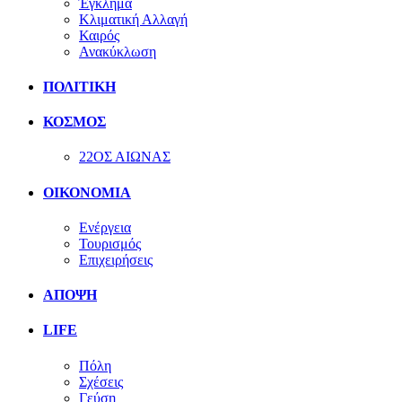
Έγκλημα
Κλιματική Αλλαγή
Καιρός
Ανακύκλωση
ΠΟΛΙΤΙΚΗ
ΚΟΣΜΟΣ
22ΟΣ ΑΙΩΝΑΣ
ΟΙΚΟΝΟΜΙΑ
Ενέργεια
Τουρισμός
Επιχειρήσεις
ΑΠΟΨΗ
LIFE
Πόλη
Σχέσεις
Γεύση