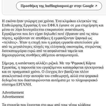
Προσθήκη της huffingtonpost.gr στην Google
Η εικόνα ήταν γνώριμη για χρόνια. Ένα κλιμάκιο ελεγκτών της
Επιθεώρησης Εργασίας ή του ΕΦΚΑ έφτανε σε μια επιχείρηση και
μέσα σε λίγα δευτερόλεπτα επικρατούσε αναστάτωση.
Εργαζόμενοι που δεν είχαν δηλωθεί ποτέ έβγαιναν από τις πίσω
πόρτες, κρύβονταν σε αποθήκες ή εμφανίζονταν ξαφνικά ως
«πελάτες». Ήταν η εποχή που η μαύρη εργασία αποτελούσε μία
από τις μεγαλύτερες πληγές της ελληνικής οικονομίας, στερώντας
δισεκατομμύρια ευρώ από τα ασφαλιστικά ταμεία και
δημιουργώντας συνθήκες αθέμιτου ανταγωνισμού.
Σήμερα, η κατάσταση αλλάζει ριζικά. Με την Ψηφιακή Κάρτα
Εργασίας, η παρουσία του εργαζόμενου καταγράφεται ηλεκτρονικά
και σε πραγματικό χρόνο. Ο έλεγχος δεν βασίζεται πλέον
αποκλειστικά στην αυτοψία του επιθεωρητή, αλλά στα ψηφιακά
δεδομένα που διασταυρώνονται αυτόματα με το πληροφοριακό
σύστημα ΕΡΓΑΝΗ.
Advertisement
Advertisement
Τα στοιχεία που έρχονται στο φως από τους νέους κλάδους