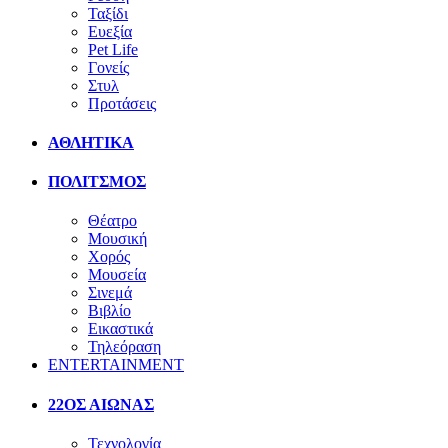
Ταξίδι
Ευεξία
Pet Life
Γονείς
Στυλ
Προτάσεις
ΑΘΛΗΤΙΚΑ
ΠΟΛΙΤΣΜΟΣ
Θέατρο
Μουσική
Χορός
Μουσεία
Σινεμά
Βιβλίο
Εικαστικά
Τηλεόραση
ENTERTAINMENT
22ΟΣ ΑΙΩΝΑΣ
Τεχνολογία