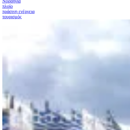
Νορβηγία
πλοίο
πράσινη ενέργεια
τουρισμός