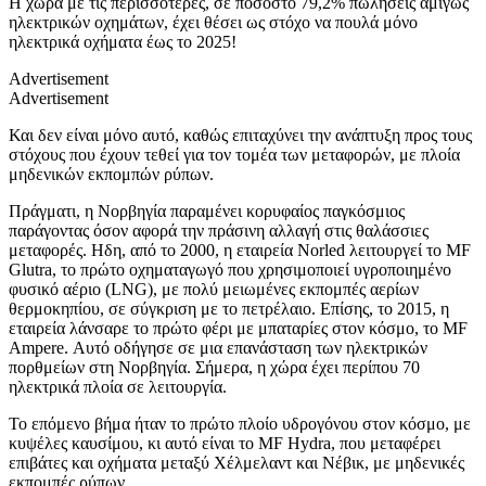
H
χώρα με τις περισσότερες, σε ποσοστό 79,2% πωλήσεις αμιγώς
ηλεκτρικών οχημάτων, έχει θέσει ως στόχο να πουλά μόνο
ηλεκτρικά οχήματα έως το 2025!
Advertisement
Advertisement
Και δεν είναι μόνο αυτό, καθώς επιταχύνει την ανάπτυξη προς τους
στόχους που έχουν τεθεί για τον τομέα των μεταφορών, με πλοία
μηδενικών εκπομπών ρύπων.
Πράγματι, η Νορβηγία παραμένει κορυφαίος παγκόσμιος
παράγοντας όσον αφορά την πράσινη αλλαγή στις θαλάσσιες
μεταφορές. Ηδη, από το 2000, η εταιρεία
Norled
λειτουργεί το
MF
Glutra
, το πρώτο οχηματαγωγό που χρησιμοποιεί υγροποιημένο
φυσικό αέριο (
LNG
), με πολύ μειωμένες εκπομπές αερίων
θερμοκηπίου, σε σύγκριση με το πετρέλαιο. Επίσης, το 2015, η
εταιρεία λάνσαρε το πρώτο φέρι με μπαταρίες στον κόσμο, το MF
Ampere. Αυτό οδήγησε σε μια επανάσταση των ηλεκτρικών
πορθμείων στη Νορβηγία. Σήμερα, η χώρα έχει περίπου 70
ηλεκτρικά πλοία σε λειτουργία.
Το επόμενο βήμα ήταν το πρώτο πλοίο υδρογόνου στον κόσμο, με
κυψέλες καυσίμου, κι αυτό είναι το
MF
Hydra
, που μεταφέρει
επιβάτες και οχήματα μεταξύ Χέλμελαντ και Νέβικ, με μηδενικές
εκπομπές ρύπων.