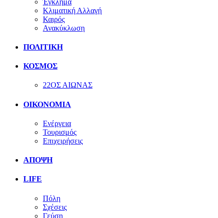
Έγκλημα
Κλιματική Αλλαγή
Καιρός
Ανακύκλωση
ΠΟΛΙΤΙΚΗ
ΚΟΣΜΟΣ
22ΟΣ ΑΙΩΝΑΣ
ΟΙΚΟΝΟΜΙΑ
Ενέργεια
Τουρισμός
Επιχειρήσεις
ΑΠΟΨΗ
LIFE
Πόλη
Σχέσεις
Γεύση