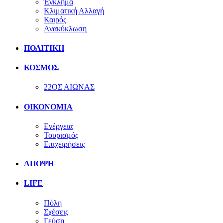
Έγκλημα
Κλιματική Αλλαγή
Καιρός
Ανακύκλωση
ΠΟΛΙΤΙΚΗ
ΚΟΣΜΟΣ
22ΟΣ ΑΙΩΝΑΣ
ΟΙΚΟΝΟΜΙΑ
Ενέργεια
Τουρισμός
Επιχειρήσεις
ΑΠΟΨΗ
LIFE
Πόλη
Σχέσεις
Γεύση