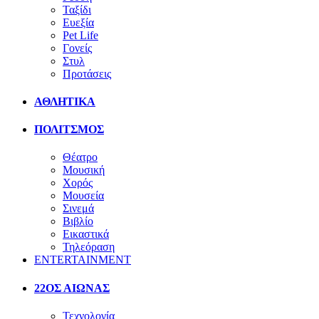
Ταξίδι
Ευεξία
Pet Life
Γονείς
Στυλ
Προτάσεις
ΑΘΛΗΤΙΚΑ
ΠΟΛΙΤΣΜΟΣ
Θέατρο
Μουσική
Χορός
Μουσεία
Σινεμά
Βιβλίο
Εικαστικά
Τηλεόραση
ENTERTAINMENT
22ΟΣ ΑΙΩΝΑΣ
Τεχνολογία