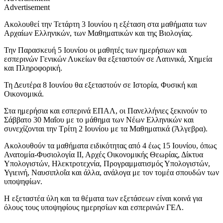
Advertisement
Ακολουθεί την Τετάρτη 3 Ιουνίου η εξέταση στα μαθήματα των
Αρχαίων Ελληνικών, των Μαθηματικών και της Βιολογίας.
Την Παρασκευή 5 Ιουνίου οι μαθητές των ημερήσιων και
εσπερινών Γενικών Λυκείων θα εξεταστούν σε Λατινικά, Χημεία
και Πληροφορική.
Τη Δευτέρα 8 Ιουνίου θα εξεταστούν σε Ιστορία, Φυσική και
Οικονομικά.
Στα ημερήσια και εσπερινά ΕΠΑΛ, οι Πανελλήνιες ξεκινούν το
Σάββατο 30 Μαΐου με το μάθημα των Νέων Ελληνικών και
συνεχίζονται την Τρίτη 2 Ιουνίου με τα Μαθηματικά (Άλγεβρα).
Ακολουθούν τα μαθήματα ειδικότητας από 4 έως 15 Ιουνίου, όπως
Ανατομία-Φυσιολογία ΙΙ, Αρχές Οικονομικής Θεωρίας, Δίκτυα
Υπολογιστών, Ηλεκτροτεχνία, Προγραμματισμός Υπολογιστών,
Υγιεινή, Ναυσιπλοΐα και άλλα, ανάλογα με τον τομέα σπουδών των
υποψηφίων.
Η εξεταστέα ύλη και τα θέματα των εξετάσεων είναι κοινά για
όλους τους υποψηφίους ημερησίων και εσπερινών ΓΕΛ.