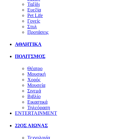
Ταξίδι
Ευεξία
Pet Life
Γονείς
Στυλ
Προτάσεις
ΑΘΛΗΤΙΚΑ
ΠΟΛΙΤΣΜΟΣ
Θέατρο
Μουσική
Χορός
Μουσεία
Σινεμά
Βιβλίο
Εικαστικά
Τηλεόραση
ENTERTAINMENT
22ΟΣ ΑΙΩΝΑΣ
Τεχνολογία