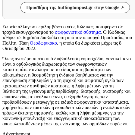
Προσθήκη της huffingtonpost.gr στην Google
Σωρεία αλλαγών περιλαμβάνει ο νέος Κώδικας, που φέρνει σε
τροχιά εκσυγχρονισμού το
σωφρονιστικό σύστημα
. Ο Κώδικας
τέθηκε σε δημόσια διαβούλευση από τον υπουργό Προστασίας του
Πολίτη, Τάκη
Θεοδωρικάκο
, η οποία θα διαρκέσει μέχρι τις 8
Οκτωβρίου 2022.
Όπως αναφέρεται στο υπό διαβούλευση νομοσχέδιο, «αντικείμενο
είναι ο ορθολογικός διαχωρισμός των σωφρονιστικών
καταστημάτων ανάλογα με το είδος και τη βαρύτητα των
αδικημάτων, η θεσμοθέτηση ένδικου βοηθήματος για την
επανόρθωση επιβλαβών για τη ψυχική και σωματική υγεία των
κρατουμένων συνθηκών κράτησης, η λήψη μέτρων για τη
βελτίωση της υγειονομικής περίθαλψης, διατροφής, ανατροφής και
επικοινωνίας με ανήλικα τέκνα, ο εξορθολογισμός των
προϋποθέσεων μεταγωγής σε ειδικά σωφρονιστικά καταστήματα,
χορήγησης των τακτικών ή εκπαιδευτικών αδειών ή εναλλακτικών
τρόπων έκτισης της ποινής, καθώς και η λήψη μέριμνας για την
κοινωνική επανένταξη και επαγγελματική αποκατάσταση των
αποφυλακισθέντων μέσω της ενίσχυσης των αρμόδιων φορέων».
Advertisement