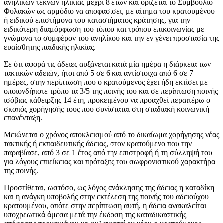
ανηλίκων τέκνων ηλικίας μέχρι 8 ετών και ορίζεται το Συμβούλιο
Φυλακών ως αρμόδιο να αποφασίσει, με αίτημα του κρατουμένου
ή ειδικού επιστήμονα του καταστήματος κράτησης, για την
ειδικότερη διαμόρφωση του τόπου και τρόπου επικοινωνίας με
γνώμονα το συμφέρον του ανηλίκου και την εν γένει προστασία της
ευαίσθητης παιδικής ηλικίας.
Σε ότι αφορά τις άδειες αυξάνεται κατά μία ημέρα η διάρκεια των
τακτικών αδειών, ήτοι από 5 σε 6 και αντίστοιχα από 6 σε 7
ημέρες, στην περίπτωση που ο κρατούμενος έχει ήδη εκτίσει με
οποιονδήποτε τρόπο τα 3/5 της ποινής του και σε περίπτωση ποινής
ισόβιας κάθειρξης 14 έτη, προκειμένου να προαχθεί περαιτέρω ο
σκοπός χορήγησής τους που συνίσταται στη σταδιακή κοινωνική
επανένταξη.
Μειώνεται ο χρόνος αποκλεισμού από το δικαίωμα χορήγησης νέας
τακτικής ή εκπαιδευτικής άδειας, στον κρατούμενο που την
παραβίασε, από 3 σε 1 έτος από την επιστροφή ή τη σύλληψή του
για λόγους επιείκειας και πρόταξης του σωφρονιστικού χαρακτήρα
της ποινής.
Προστίθεται, ωστόσο, ως λόγος ανάκλησης της άδειας η καταδίκη
και η ανάγκη υποβολής στην εκτέλεση της ποινής του αδειούχου
κρατουμένου, οπότε στην περίπτωση αυτή, η άδεια ανακαλείται
υποχρεωτικά άμεσα μετά την έκδοση της καταδικαστικής