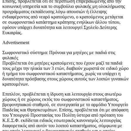
Επίσης, προβλέπεται ότι σε περίπτωση επιβεβαιωμένης από την
κοινωνική υπηρεσία και το συμβούλιο φυλακής μη ολοκλήρωσης
προγράμματος εκπαίδευσης λόγω απουσιών ή έλλειψης
ενδιαφέροντος από νεαρό κρατούμενο, ο κρατούμενος μετάγεται
σε σωφρονιστικό κατάστημα κράτησης ενηλίκων άλλου τύπου,
εφόσον υπάρχει δυνατότητα και λειτουργεί Σχολείο Δεύτερης
Ευκαιρίας.
Advertisement
Σωφρονιστικό σύστημα: Πρόνοια για μητέρες με παιδιά στις
φυλακές
Προβλέπεται ότι μητέρες κρατούμενες που έχουν μαζί τα παιδιά
τους μέχρι την ηλικία των 3 ετών, διαβιούν χωριστά σε ειδικό χώρο
ή τμήμα του σωφρονιστικού καταστήματος, χωρίς να υπάρχει η
δυνατότητα πρόσβασης στους χώρους αυτούς των λοιπών γυναικών
κρατουμένων.
Επιπλέον, προβλέπεται η ίδρυση και λειτουργία στους ανωτέρω
χώρους ή σε χώρους εκτός του σωφρονιστικού καταστήματος,
βρεφονηπιακού σταθμού, σε συνεργασία με το αρμόδιο Υπουργείο
Παιδείας και Θρησκευμάτων. Επίσης, προβλέπεται ότι με απόφαση
του Υπουργού Προστασίας του Πολίτη ύστερα από πρόταση του
Κ.Ε.Σ.Φ. εκδίδεται ειδικός εσωτερικός κανονισμός λειτουργίας
διαφορετικός από αυτόν του λοιπού καταστήματος, σύμφωνα με
τον οποίο λειτουργεί ο βρεφονηπιακός σταθμός και ο οποίος