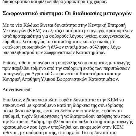
δικαιοκρατικό και φιλελεύθερο χαρακτήρα της χώρας.
Σωφρονιστικό σύστημα: Οι διαδικασίες μεταγωγών
Με το νέο Κώδικα δίνεται δυνατότητα στην Κεντρική Επιτροπή
Μεταγωγών (ΚΕΜ) να εξετάζει αιτήματα μεταγωγής κρατουμένων
κατά προτεραιότητα για σοβαρούς λόγους υγείας, οικογενειακούς,
εύρυθμης λειτουργίας του καταστήματος και σχετικούς με
εκτέλεση ευρωπαϊκών ή άλλων ενταλμάτων σύλληψης λόγω
υπερπληθυσμού των Σωφρονιστικών Καταστημάτων.
Επίσης, τίθεται απαγόρευση υποβολής νέου αιτήματος μεταγωγής
πριν παρέλθει τρίμηνο από την απόρριψη εκτός των περιπτώσεων
μεταγωγής για Αγροτικά Σωφρονιστικά Καταστήματα και την
Κεντρική Αποθήκη Υλικού Σωφρονιστικών Καταστημάτων.
Advertisement
Επιπλέον, δίδεται για πρώτη φορά η δυνατότητα στην ΚΕΜ να
επικοινωνεί με κρατούμενο κατά τη διάρκεια της συνεδρίασης
μέσω βιντεοκλήσης, ώστε να δοθούν από τον ίδιο, εφόσον το
επιθυμεί, τυχόν διευκρινίσεις ή να διατυπωθούν απόψεις του προς
την Επιτροπή. Ακόμη, προβλέπεται ότι παλαιά αιτήματα μεταγωγής
κρατουμένων που έχουν υποβληθεί και εκκρεμούν στην ΚΕΜ
τίθενται, με απόφαση αυτής, στο αρχείο. Για τη δυνατότητα