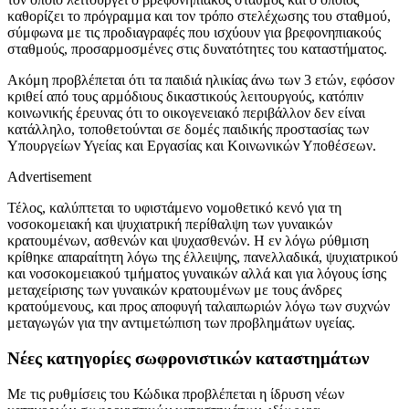
καθορίζει το πρόγραμμα και τον τρόπο στελέχωσης του σταθμού,
σύμφωνα με τις προδιαγραφές που ισχύουν για βρεφονηπιακούς
σταθμούς, προσαρμοσμένες στις δυνατότητες του καταστήματος.
Ακόμη προβλέπεται ότι τα παιδιά ηλικίας άνω των 3 ετών, εφόσον
κριθεί από τους αρμόδιους δικαστικούς λειτουργούς, κατόπιν
κοινωνικής έρευνας ότι το οικογενειακό περιβάλλον δεν είναι
κατάλληλο, τοποθετούνται σε δομές παιδικής προστασίας των
Υπουργείων Υγείας και Εργασίας και Κοινωνικών Υποθέσεων.
Advertisement
Τέλος, καλύπτεται το υφιστάμενο νομοθετικό κενό για τη
νοσοκομειακή και ψυχιατρική περίθαλψη των γυναικών
κρατουμένων, ασθενών και ψυχασθενών. Η εν λόγω ρύθμιση
κρίθηκε απαραίτητη λόγω της έλλειψης, πανελλαδικά, ψυχιατρικού
και νοσοκομειακού τμήματος γυναικών αλλά και για λόγους ίσης
μεταχείρισης των γυναικών κρατουμένων με τους άνδρες
κρατούμενους, και προς αποφυγή ταλαιπωριών λόγω των συχνών
μεταγωγών για την αντιμετώπιση των προβλημάτων υγείας.
Νέες κατηγορίες σωφρονιστικών καταστημάτων
Mε τις ρυθμίσεις του Κώδικα προβλέπεται η ίδρυση νέων