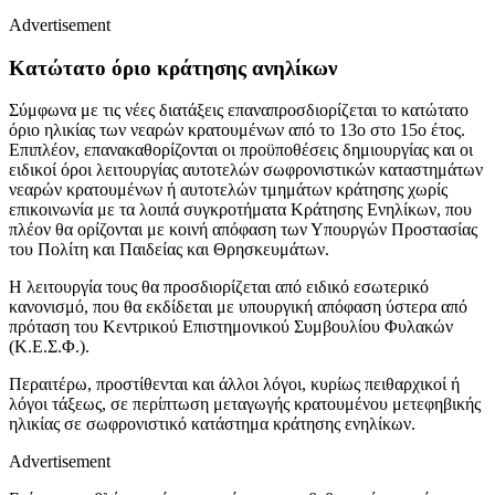
Advertisement
Κατώτατο όριο κράτησης ανηλίκων
Σύμφωνα με τις νέες διατάξεις επαναπροσδιορίζεται το κατώτατο
όριο ηλικίας των νεαρών κρατουμένων από το 13ο στο 15ο έτος.
Επιπλέον, επανακαθορίζονται οι προϋποθέσεις δημιουργίας και οι
ειδικοί όροι λειτουργίας αυτοτελών σωφρονιστικών καταστημάτων
νεαρών κρατουμένων ή αυτοτελών τμημάτων κράτησης χωρίς
επικοινωνία με τα λοιπά συγκροτήματα Κράτησης Ενηλίκων, που
πλέον θα ορίζονται με κοινή απόφαση των Υπουργών Προστασίας
του Πολίτη και Παιδείας και Θρησκευμάτων.
Η λειτουργία τους θα προσδιορίζεται από ειδικό εσωτερικό
κανονισμό, που θα εκδίδεται με υπουργική απόφαση ύστερα από
πρόταση του Κεντρικού Επιστημονικού Συμβουλίου Φυλακών
(Κ.Ε.Σ.Φ.).
Περαιτέρω, προστίθενται και άλλοι λόγοι, κυρίως πειθαρχικοί ή
λόγοι τάξεως, σε περίπτωση μεταγωγής κρατουμένου μετεφηβικής
ηλικίας σε σωφρονιστικό κατάστημα κράτησης ενηλίκων.
Advertisement