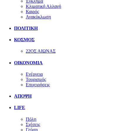
Έγκλημα
Κλιματική Αλλαγή
Καιρός
Ανακύκλωση
ΠΟΛΙΤΙΚΗ
ΚΟΣΜΟΣ
22ΟΣ ΑΙΩΝΑΣ
ΟΙΚΟΝΟΜΙΑ
Ενέργεια
Τουρισμός
Επιχειρήσεις
ΑΠΟΨΗ
LIFE
Πόλη
Σχέσεις
Γεύση