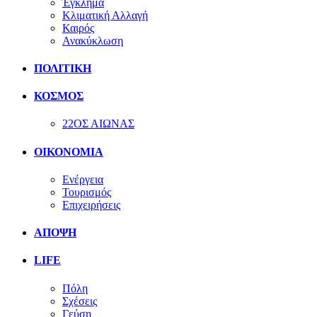
Έγκλημα
Κλιματική Αλλαγή
Καιρός
Ανακύκλωση
ΠΟΛΙΤΙΚΗ
ΚΟΣΜΟΣ
22ΟΣ ΑΙΩΝΑΣ
ΟΙΚΟΝΟΜΙΑ
Ενέργεια
Τουρισμός
Επιχειρήσεις
ΑΠΟΨΗ
LIFE
Πόλη
Σχέσεις
Γεύση