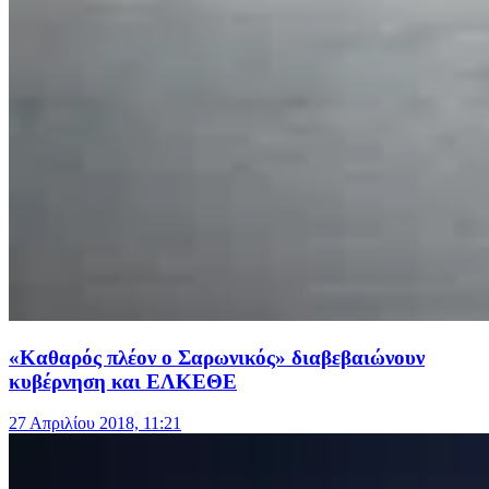
«Καθαρός πλέον ο Σαρωνικός» διαβεβαιώνουν
κυβέρνηση και ΕΛΚΕΘΕ
27 Απριλίου 2018, 11:21