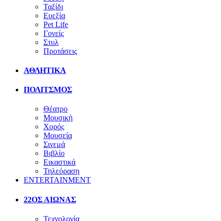
Ταξίδι
Ευεξία
Pet Life
Γονείς
Στυλ
Προτάσεις
ΑΘΛΗΤΙΚΑ
ΠΟΛΙΤΣΜΟΣ
Θέατρο
Μουσική
Χορός
Μουσεία
Σινεμά
Βιβλίο
Εικαστικά
Τηλεόραση
ENTERTAINMENT
22ΟΣ ΑΙΩΝΑΣ
Τεχνολογία