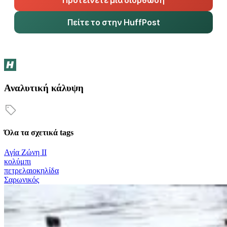
Προτείνετε μια διόρθωση
Πείτε το στην HuffPost
Αναλυτική κάλυψη
Όλα τα σχετικά tags
Αγία Ζώνη ΙΙ
κολύμπι
πετρελαιοκηλίδα
Σαρωνικός