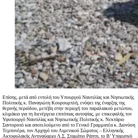
Επίσης, μετά από εντολή του Υπουργού Ναυτιλίας και Νησιωτικής
Πολιτικής κ. Παναγιώτη Κουρουμπλή, ενόψει της έναρξης της
θερινής περιόδου, μετέβη στην περιοχή του παραλιακού μετώπου,
κλιμάκιο για τη διενέργεια επιτόπιας αυτοψίας, με επικεφαλής τον
Υφυπουργό Ναυτιλίας και Νησιωτικής Πολιτικής κ. Νεκτάριο
Σαντορινιό και αποτελούμενο από το Γενικό Γραμματέα κ. Διονύση
Τεμπονέρα, τον Αρχηγό του Λιμενικού Σώματος – Ελληνικής
Ακτοφυλακής Αντιναύαρχο Λ.Σ. Σταμάτιο Ράπτη, το Β’ Υπαρχηγό