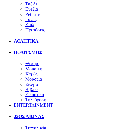
Ταξίδι
Ευεξία
Pet Life
Γονείς
Στυλ
Προτάσεις
ΑΘΛΗΤΙΚΑ
ΠΟΛΙΤΣΜΟΣ
Θέατρο
Μουσική
Χορός
Μουσεία
Σινεμά
Βιβλίο
Εικαστικά
Τηλεόραση
ENTERTAINMENT
22ΟΣ ΑΙΩΝΑΣ
Τεχνολογία