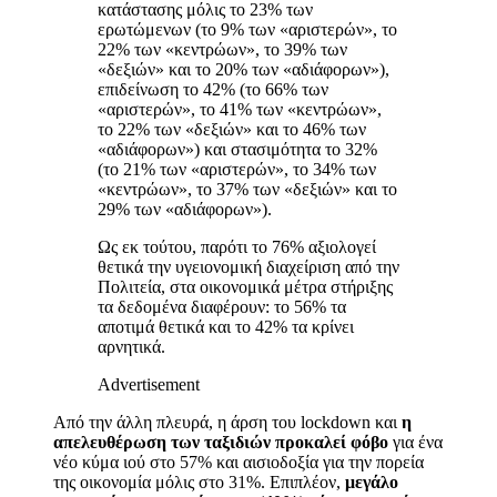
κατάστασης μόλις το 23% των
ερωτώμενων (το 9% των «αριστερών», το
22% των «κεντρώων», το 39% των
«δεξιών» και το 20% των «αδιάφορων»),
επιδείνωση το 42% (το 66% των
«αριστερών», το 41% των «κεντρώων»,
το 22% των «δεξιών» και το 46% των
«αδιάφορων») και στασιμότητα το 32%
(το 21% των «αριστερών», το 34% των
«κεντρώων», το 37% των «δεξιών» και το
29% των «αδιάφορων»).
Ως εκ τούτου, παρότι το 76% αξιολογεί
θετικά την υγειονομική διαχείριση από την
Πολιτεία, στα οικονομικά μέτρα στήριξης
τα δεδομένα διαφέρουν: το 56% τα
αποτιμά θετικά και το 42% τα κρίνει
αρνητικά.
Advertisement
Από την άλλη πλευρά, η άρση του lockdown και
η
απελευθέρωση των ταξιδιών προκαλεί φόβο
για ένα
νέο κύμα ιού στο 57% και αισιοδοξία για την πορεία
της οικονομία μόλις στο 31%. Επιπλέον,
μεγάλο