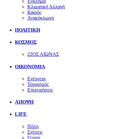
Έγκλημα
Κλιματική Αλλαγή
Καιρός
Ανακύκλωση
ΠΟΛΙΤΙΚΗ
ΚΟΣΜΟΣ
22ΟΣ ΑΙΩΝΑΣ
ΟΙΚΟΝΟΜΙΑ
Ενέργεια
Τουρισμός
Επιχειρήσεις
ΑΠΟΨΗ
LIFE
Πόλη
Σχέσεις
Γεύση