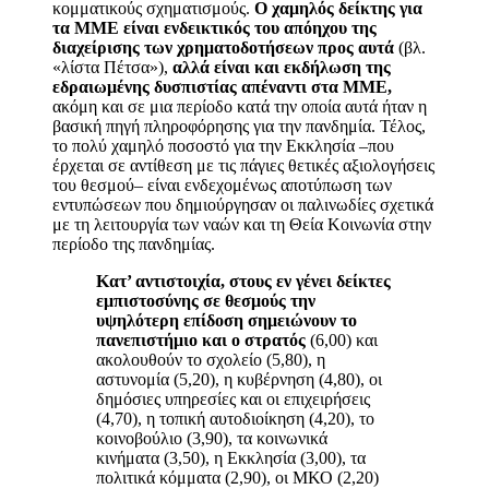
κομματικούς σχηματισμούς.
Ο χαμηλός δείκτης για
τα ΜΜΕ είναι ενδεικτικός του απόηχου της
διαχείρισης των χρηματοδοτήσεων προς αυτά
(βλ.
«λίστα Πέτσα»),
αλλά είναι και εκδήλωση της
εδραιωμένης δυσπιστίας απέναντι στα ΜΜΕ,
ακόμη και σε μια περίοδο κατά την οποία αυτά ήταν η
βασική πηγή πληροφόρησης για την πανδημία. Τέλος,
το πολύ χαμηλό ποσοστό για την Εκκλησία –που
έρχεται σε αντίθεση με τις πάγιες θετικές αξιολογήσεις
του θεσμού– είναι ενδεχομένως αποτύπωση των
εντυπώσεων που δημιούργησαν οι παλινωδίες σχετικά
με τη λειτουργία των ναών και τη Θεία Κοινωνία στην
περίοδο της πανδημίας.
Κατ’ αντιστοιχία, στους εν γένει δείκτες
εμπιστοσύνης σε θεσμούς την
υψηλότερη επίδοση σημειώνουν το
πανεπιστήμιο και ο στρατός
(6,00) και
ακολουθούν το σχολείο (5,80), η
αστυνομία (5,20), η κυβέρνηση (4,80), οι
δημόσιες υπηρεσίες και οι επιχειρήσεις
(4,70), η τοπική αυτοδιοίκηση (4,20), το
κοινοβούλιο (3,90), τα κοινωνικά
κινήματα (3,50), η Εκκλησία (3,00), τα
πολιτικά κόμματα (2,90), οι ΜΚΟ (2,20)