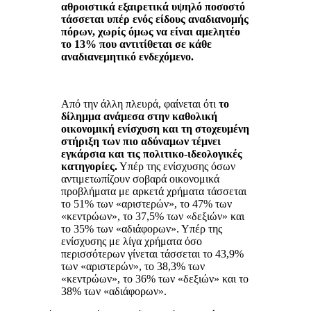
αθροιστικά εξαιρετικά υψηλό ποσοστό
τάσσεται υπέρ ενός είδους αναδιανομής
πόρων, χωρίς όμως να είναι αμελητέο
το 13% που αντιτίθεται σε κάθε
αναδιανεμητικό ενδεχόμενο.
Από την άλλη πλευρά, φαίνεται ότι
το
δίλημμα ανάμεσα στην καθολική
οικονομική ενίσχυση και τη στοχευμένη
στήριξη των πιο αδύναμων τέμνει
εγκάρσια και τις πολιτικο-ιδεολογικές
κατηγορίες.
Υπέρ της ενίσχυσης όσων
αντιμετωπίζουν σοβαρά οικονομικά
προβλήματα με αρκετά χρήματα τάσσεται
το 51% των «αριστερών», το 47% των
«κεντρώων», το 37,5% των «δεξιών» και
το 35% των «αδιάφορων». Υπέρ της
ενίσχυσης με λίγα χρήματα όσο
περισσότερων γίνεται τάσσεται το 43,9%
των «αριστερών», το 38,3% των
«κεντρώων», το 36% των «δεξιών» και το
38% των «αδιάφορων».