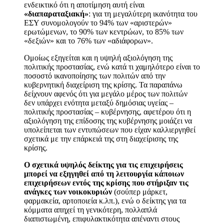
ενδεικτικό ότι η αποτίμηση αυτή είναι
«διαπαραταξιακή»
: για τη μεγαλύτερη ικανότητα του
ΕΣΥ συνομολογούν το 94% των «αριστερών»
ερωτώμενων, το 90% των κεντρώων, το 85% των
«δεξιών» και το 76% των «αδιάφορων».
Ομοίως εξηγείται και η υψηλή αξιολόγηση της
πολιτικής προστασίας, ενώ κατά τι χαμηλότερο είναι το
ποσοστό ικανοποίησης των πολιτών από την
κυβερνητική διαχείριση της κρίσης. Τα παραπάνω
δείχνουν αφενός ότι για μεγάλο μέρος των πολιτών
δεν υπάρχει ενότητα μεταξύ δημόσιας υγείας –
πολιτικής προστασίας – κυβέρνησης, αφετέρου ότι η
αξιολόγηση της επίδοσης της κυβέρνησης μοιάζει να
υπολείπεται των εντυπώσεων που είχαν καλλιεργηθεί
σχετικά με την επάρκειά της στη διαχείρισης της
κρίσης.
Ο σχετικά υψηλός δείκτης για τις επιχειρήσεις
μπορεί να εξηγηθεί από τη λειτουργία κάποιων
επιχειρήσεων εντός της κρίσης που στήριξαν τις
ανάγκες των νοικοκυριών
(σούπερ μάρκετ,
φαρμακεία, αρτοποιεία κ.λπ.), ενώ ο δείκτης για τα
κόμματα απηχεί τη γενικότερη, πολλαπλά
διαπιστωμένη, επιφυλακτικότητα απέναντι στους