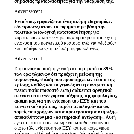
σημασίας προτεραιότητες για την υπέρβασή της.
Advertisement
Εντούτοις, εμφανίζεται ένας ακόμη «διχασμός»,
εάν προσεγγιστούν τα ευρήματα με βάση την
πολιτικο-ιδεολογική αυτοτοποθέτηση
: για
«αριστερούς» και «κεντρώους» προτεραιότητα έχει η
ενίσχυση του κοινωνικού κράτους, ενώ για «δεξιούς»
και «αδιάφορους» η μείωση της φορολογίας.
Advertisement
Στη συνάφεια αυτή, η γενική εκτίμηση
από το 39%
των ερωτώμενων ότι προέχει η μείωση της
φορολογίας, στάση που προϋπήρχε ως τέτοια της
κρίσης, καθώς και το γεγονός ότι η συντριπτική
πλειοψηφία (ποσοστό 72%) διάκειται αρνητικά
απέναντι στο ενδεχόμενο αύξησης της φορολογίας,
ακόμη και για την ενίσχυση του ΕΣΥ και του
κοινωνικού κράτους, παρότι αξιολογούνται ως
τομείς που χρήζουν κατά προτεραιότητα στήριξης,
αποκαλύπτουν μια «αφετηριακή αντίφαση».
Αυτή
έγκειται στο ότι οι ερωτώμενοι καταδεικνύουν το
στόχο (βλ. ενίσχυση του ΕΣΥ και του κοινωνικού
κράτους), αλλά ανθίστανται στην ιδέα στήριξής τους