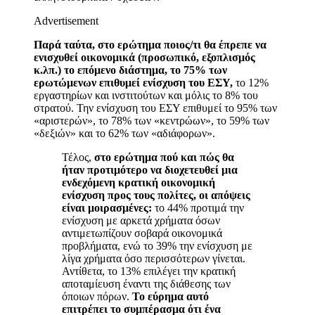
Advertisement
Παρά ταύτα, στο ερώτημα ποιος/τι θα έπρεπε να
ενισχυθεί οικονομικά (προσωπικό, εξοπλισμός
κ.λπ.) το επόμενο διάστημα, το 75% των
ερωτώμενων επιθυμεί ενίσχυση του ΕΣΥ,
το 12%
εργαστηρίων και ινστιτούτων και μόλις το 8% του
στρατού. Την ενίσχυση του ΕΣΥ επιθυμεί το 95% των
«αριστερών», το 78% των «κεντρώων», το 59% των
«δεξιών» και το 62% των «αδιάφορων».
Τέλος,
στο ερώτημα πού και πώς θα
ήταν προτιμότερο να διοχετευθεί μια
ενδεχόμενη κρατική οικονομική
ενίσχυση προς τους πολίτες, οι απόψεις
είναι μοιρασμένες:
το 44% προτιμά την
ενίσχυση με αρκετά χρήματα όσων
αντιμετωπίζουν σοβαρά οικονομικά
προβλήματα, ενώ το 39% την ενίσχυση με
λίγα χρήματα όσο περισσότερων γίνεται.
Αντίθετα, το 13% επιλέγει την κρατική
αποταμίευση έναντι της διάθεσης των
όποιων πόρων.
Το εύρημα αυτό
επιτρέπει το συμπέρασμα ότι ένα