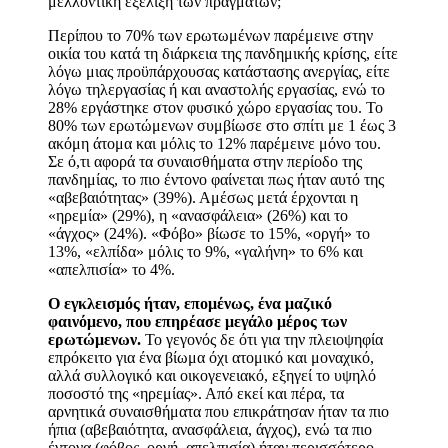
μελλοντική εξέλιξη των πραγμάτων;
Περίπου το 70% των ερωτωμένων παρέμεινε στην
οικία του κατά τη διάρκεια της πανδημικής κρίσης, είτε
λόγω μιας προϋπάρχουσας κατάστασης ανεργίας, είτε
λόγω τηλεργασίας ή και αναστολής εργασίας, ενώ το
28% εργάστηκε στον φυσικό χώρο εργασίας του. Το
80% των ερωτώμενων συμβίωσε στο σπίτι με 1 έως 3
ακόμη άτομα και μόλις το 12% παρέμεινε μόνο του.
Σε ό,τι αφορά τα συναισθήματα στην περίοδο της
πανδημίας, το πιο έντονο φαίνεται πως ήταν αυτό της
«αβεβαιότητας» (39%). Αμέσως μετά έρχονται η
«ηρεμία» (29%), η «ανασφάλεια» (26%) και το
«άγχος» (24%). «Φόβο» βίωσε το 15%, «οργή» το
13%, «ελπίδα» μόλις το 9%, «γαλήνη» το 6% και
«απελπισία» το 4%.
Ο εγκλεισμός ήταν, επομένως, ένα μαζικό
φαινόμενο, που επηρέασε μεγάλο μέρος των
ερωτώμενων.
Το γεγονός δε ότι για την πλειοψηφία
επρόκειτο για ένα βίωμα όχι ατομικό και μοναχικό,
αλλά συλλογικό και οικογενειακό, εξηγεί το υψηλό
ποσοστό της «ηρεμίας». Από εκεί και πέρα, τα
αρνητικά συναισθήματα που επικράτησαν ήταν τα πιο
ήπια (αβεβαιότητα, ανασφάλεια, άγχος), ενώ τα πιο
έντονα (φόβος, οργή, απελπισία) ήταν περισσότερο