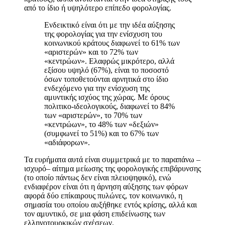
από το ίδιο ή υψηλότερο επίπεδο φορολογίας.
Ενδεικτικό είναι ότι με την ιδέα αύξησης
της φορολογίας για την ενίσχυση του
κοινωνικού κράτους διαφωνεί το 61% των
«αριστερών» και το 72% των
«κεντρώων». Ελαφρώς μικρότερο, αλλά
εξίσου υψηλό (67%), είναι το ποσοστό
όσων τοποθετούνται αρνητικά στο ίδιο
ενδεχόμενο για την ενίσχυση της
αμυντικής ισχύος της χώρας. Με όρους
πολιτικο-ιδεολογικούς, διαφωνεί το 84%
των «αριστερών», το 70% των
«κεντρώων», το 48% των «δεξιών»
(συμφωνεί το 51%) και το 67% των
«αδιάφορων».
Τα ευρήματα αυτά είναι συμμετρικά με το παραπάνω –
ισχυρό– αίτημα μείωσης της φορολογικής επιβάρυνσης
(το οποίο πάντως δεν είναι πλειοψηφικό), ενώ
ενδιαφέρον είναι ότι η άρνηση αύξησης των φόρων
αφορά δύο επίκαιρους πυλώνες, τον κοινωνικό, η
σημασία του οποίου αυξήθηκε εντός κρίσης, αλλά και
τον αμυντικό, σε μια φάση επιδείνωσης των
ελληνοτουρκικών σχέσεων.