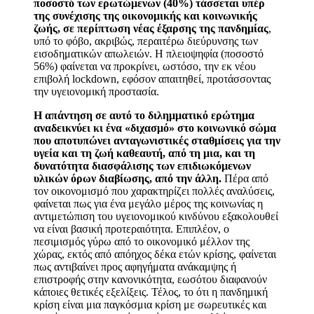
ποσοστό των ερωτώμενων (40%) τάσσεται υπέρ
της συνέχισης της οικονομικής και κοινωνικής
ζωής, σε περίπτωση νέας έξαρσης της πανδημίας
,
υπό το φόβο, ακριβώς, περαιτέρω διεύρυνσης των
εισοδηματικών απωλειών. Η πλειοψηφία (ποσοστό
56%) φαίνεται να προκρίνει, ωστόσο, την εκ νέου
επιβολή
lockdown
, εφόσον απαιτηθεί, προτάσσοντας
την υγειονομική προστασία.
Η απάντηση σε αυτό το διλημματικό ερώτημα
αναδεικνύει κι ένα «διχασμό» στο κοινωνικό σώμα
που αποτυπώνει ανταγωνιστικές σταθμίσεις για την
υγεία και τη ζωή καθεαυτή, από τη μια, και τη
δυνατότητα διασφάλισης των επιδιωκόμενων
υλικών όρων διαβίωσης, από την άλλη.
Πέρα από
τον οικονομισμό που χαρακτηρίζει πολλές αναλύσεις,
φαίνεται πως για ένα μεγάλο μέρος της κοινωνίας η
αντιμετώπιση του υγειονομικού κινδύνου εξακολουθεί
να είναι βασική προτεραιότητα. Επιπλέον, ο
πεσιμισμός γύρω από το οικονομικό μέλλον της
χώρας, εκτός από απόηχος δέκα ετών κρίσης, φαίνεται
πως αντιβαίνει προς αφηγήματα ανάκαμψης ή
επιστροφής στην κανονικότητα, εωσότου διαφανούν
κάποιες θετικές εξελίξεις. Τέλος, το ότι η πανδημική
κρίση είναι μια παγκόσμια κρίση με σωρευτικές και