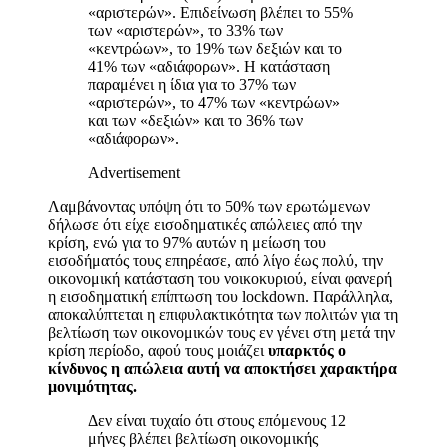
«αριστερών». Επιδείνωση βλέπει το 55%
των «αριστερών», το 33% των
«κεντρώων», το 19% των δεξιών και το
41% των «αδιάφορων». Η κατάσταση
παραμένει η ίδια για το 37% των
«αριστερών», το 47% των «κεντρώων»
και των «δεξιών» και το 36% των
«αδιάφορων».
Advertisement
Λαμβάνοντας υπόψη ότι το 50% των ερωτώμενων
δήλωσε ότι είχε εισοδηματικές απώλειες από την
κρίση, ενώ για το 97% αυτών η μείωση του
εισοδήματός τους επηρέασε, από λίγο έως πολύ, την
οικονομική κατάσταση του νοικοκυριού, είναι φανερή
η εισοδηματική επίπτωση του
lockdown
. Παράλληλα,
αποκαλύπτεται η επιφυλακτικότητα των πολιτών για τη
βελτίωση των οικονομικών τους εν γένει στη μετά την
κρίση περίοδο, αφού τους μοιάζει
υπαρκτός ο
κίνδυνος η απώλεια αυτή να αποκτήσει χαρακτήρα
μονιμότητας.
Δεν είναι τυχαίο ότι στους επόμενους 12
μήνες βλέπει βελτίωση οικονομικής