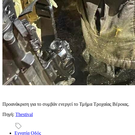
Προανάκριση για το συμβάν ενεργεί το Τμήμα Τροχαίας Βέροιας.
Πηγή:
Thestival
Εγνατία Οδός