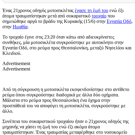
Ένας 21χρονος οδηγός μοτοσικλέτας
έχασε τη ζωή του
ενώ έξι
άτομα τραυματίστηκαν μετά από σοκαριστικό
τροχαίο
που
σημειώθηκε αργά το βράδυ της Κυριακής (15/6) στην
Εγνατία Οδό
,
στην
Ημαθία
.
Το τροχαίο έγινε στις 23:20 όταν κάτω από αδιευκρίνιστες
συνθήκες, μία μοτοσικλέτα συγκρούστηκε με αυτοκίνητο στην
Εγνατία Οδό, στο ρεύμα προς Θεσσαλονίκη, μεταξύ Νησελίου και
Κλειδιού.
Advertisement
Advertisement
Από τη σύγκρουση η μοτοσικλέτα εκσφενδονίστηκε στο αντίθετο
ρεύμα όπου συγκρούστηκε διαδοχικά με άλλα δύο οχήματα.
Μάλιστα στο ρεύμα προς Θεσσαλονίκη ένα όχημα στην
προσπάθειά του να αποφύγει τη μοτοσικλέτα, συγκρούστηκε με
άλλο.
Συνέπεια του σοκαριστικού τροχαίου ήταν ο 21χρονος οδηγός της
μηχανής να χάσει τη ζωή του ενώ έξι ακόμα άτομα
τραυματίστηκαν. Ένας τραυματίας μεταφέρθηκε στο νοσοκομείο