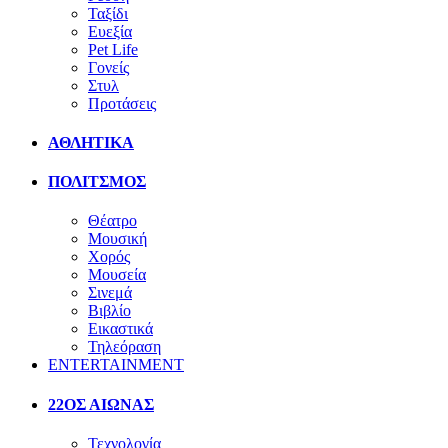
Ταξίδι
Ευεξία
Pet Life
Γονείς
Στυλ
Προτάσεις
ΑΘΛΗΤΙΚΑ
ΠΟΛΙΤΣΜΟΣ
Θέατρο
Μουσική
Χορός
Μουσεία
Σινεμά
Βιβλίο
Εικαστικά
Τηλεόραση
ENTERTAINMENT
22ΟΣ ΑΙΩΝΑΣ
Τεχνολογία