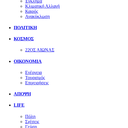
Έγκλημα
Κλιματική Αλλαγή
Καιρός
Ανακύκλωση
ΠΟΛΙΤΙΚΗ
ΚΟΣΜΟΣ
22ΟΣ ΑΙΩΝΑΣ
ΟΙΚΟΝΟΜΙΑ
Ενέργεια
Τουρισμός
Επιχειρήσεις
ΑΠΟΨΗ
LIFE
Πόλη
Σχέσεις
Γεύση