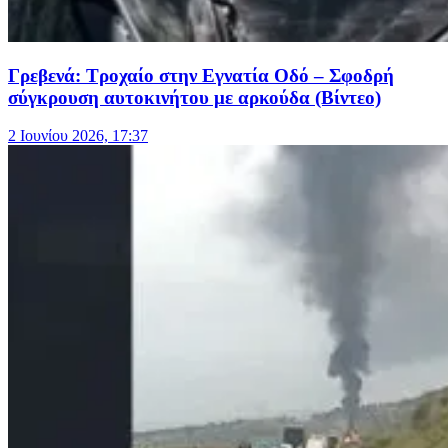
Γρεβενά: Τροχαίο στην Εγνατία Οδό – Σφοδρή
σύγκρουση αυτοκινήτου με αρκούδα (Βίντεο)
2 Ιουνίου 2026, 17:37