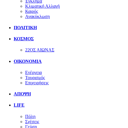
Έγκλημα
Κλιματική Αλλαγή
Καιρός
Ανακύκλωση
ΠΟΛΙΤΙΚΗ
ΚΟΣΜΟΣ
22ΟΣ ΑΙΩΝΑΣ
ΟΙΚΟΝΟΜΙΑ
Ενέργεια
Τουρισμός
Επιχειρήσεις
ΑΠΟΨΗ
LIFE
Πόλη
Σχέσεις
Γεύση