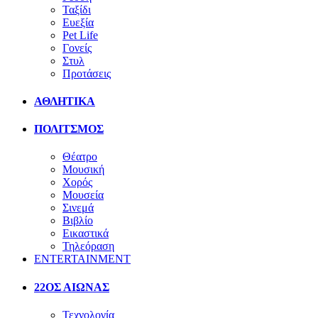
Ταξίδι
Ευεξία
Pet Life
Γονείς
Στυλ
Προτάσεις
ΑΘΛΗΤΙΚΑ
ΠΟΛΙΤΣΜΟΣ
Θέατρο
Μουσική
Χορός
Μουσεία
Σινεμά
Βιβλίο
Εικαστικά
Τηλεόραση
ENTERTAINMENT
22ΟΣ ΑΙΩΝΑΣ
Τεχνολογία