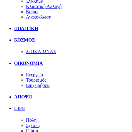
Έγκλημα
Κλιματική Αλλαγή
Καιρός
Ανακύκλωση
ΠΟΛΙΤΙΚΗ
ΚΟΣΜΟΣ
22ΟΣ ΑΙΩΝΑΣ
ΟΙΚΟΝΟΜΙΑ
Ενέργεια
Τουρισμός
Επιχειρήσεις
ΑΠΟΨΗ
LIFE
Πόλη
Σχέσεις
Γεύση