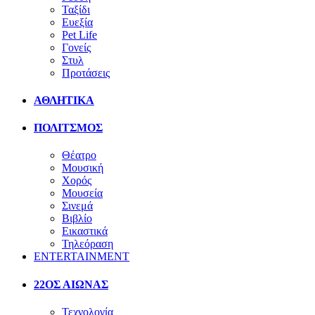
Ταξίδι
Ευεξία
Pet Life
Γονείς
Στυλ
Προτάσεις
ΑΘΛΗΤΙΚΑ
ΠΟΛΙΤΣΜΟΣ
Θέατρο
Μουσική
Χορός
Μουσεία
Σινεμά
Βιβλίο
Εικαστικά
Τηλεόραση
ENTERTAINMENT
22ΟΣ ΑΙΩΝΑΣ
Τεχνολογία