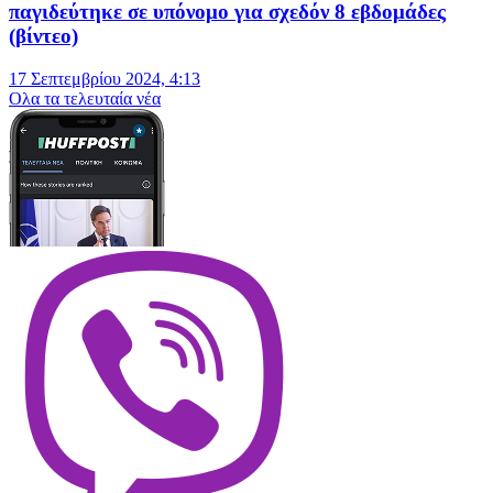
παγιδεύτηκε σε υπόνομο για σχεδόν 8 εβδομάδες
(βίντεο)
17 Σεπτεμβρίου 2024, 4:13
Oλα τα τελευταία νέα