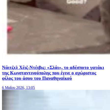
Νάιτζελ Χέιζ-Ντέιβις: «Σλάι», το αδέσποτο γατάκι
της Κωνσταντινούπολης που έγινε ο αχώριστος
φίλος του άσου του Παναθηναϊκού
6 Μαΐου 2026, 13:05