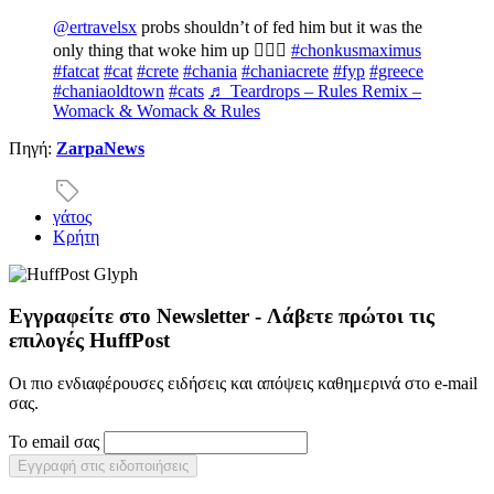
@ertravelsx
probs shouldn’t of fed him but it was the
only thing that woke him up 🤷🏽‍♀️
#chonkusmaximus
#fatcat
#cat
#crete
#chania
#chaniacrete
#fyp
#greece
#chaniaoldtown
#cats
♬ Teardrops – Rules Remix –
Womack & Womack & Rules
Πηγή:
ZarpaNews
γάτος
Κρήτη
Εγγραφείτε στο Newsletter - Λάβετε πρώτοι τις
επιλογές HuffPost
Οι πιο ενδιαφέρουσες ειδήσεις και απόψεις καθημερινά στο e-mail
σας.
Το email σας
Εγγραφή στις ειδοποιήσεις