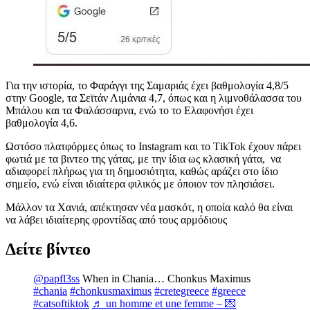
Για την ιστορία, το Φαράγγι της Σαμαριάς έχει βαθμολογία 4,8/5
στην Google, τα Σεϊτάν Λιμάνια 4,7, όπως και η λιμνοθάλασσα του
Μπάλου και τα Φαλάσσαρνα, ενώ το το Ελαφονήσι έχει
βαθμολογία 4,6.
Ωστόσο πλατφόρμες όπως το Instagram και το ΤikTok έχουν πάρει
φωτιά με τα βιντεο της γάτας, με την ίδια ως κλασική γάτα, να
αδιαφορεί πλήρως για τη δημοσιότητα, καθώς αράζει στο ίδιο
σημείο, ενώ είναι ιδιαίτερα φιλικός με όποιον τον πλησιάσει.
Μάλλον τα Χανιά, απέκτησαν νέα μασκότ, η οποία καλό θα είναι
να λάβει ιδιαίτερης φροντίδας από τους αρμόδιους
Δείτε βίντεο
@papfl3ss
When in Chania… Chonkus Maximus
#chania
#chonkusmaximus
#cretegreece
#greece
#catsoftiktok
♬ un homme et une femme – 💌