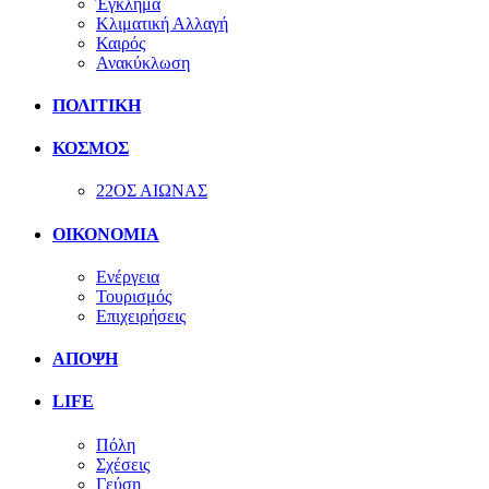
Έγκλημα
Κλιματική Αλλαγή
Καιρός
Ανακύκλωση
ΠΟΛΙΤΙΚΗ
ΚΟΣΜΟΣ
22ΟΣ ΑΙΩΝΑΣ
ΟΙΚΟΝΟΜΙΑ
Ενέργεια
Τουρισμός
Επιχειρήσεις
ΑΠΟΨΗ
LIFE
Πόλη
Σχέσεις
Γεύση