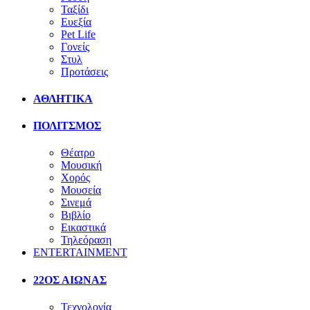
Ταξίδι
Ευεξία
Pet Life
Γονείς
Στυλ
Προτάσεις
ΑΘΛΗΤΙΚΑ
ΠΟΛΙΤΣΜΟΣ
Θέατρο
Μουσική
Χορός
Μουσεία
Σινεμά
Βιβλίο
Εικαστικά
Τηλεόραση
ENTERTAINMENT
22ΟΣ ΑΙΩΝΑΣ
Τεχνολογία