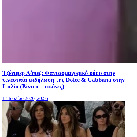
Τζένιφερ Λόπεζ: Φαντασμαγορικό σόου στην
τελευταία εκδήλωση της Dolce & Gabbana στην
Ιταλία (Βίντεο – εικόνες)
17 Ιουλίου 2026, 20:55