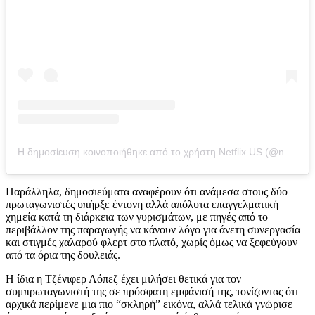
Η δημοσίευση κοινοποιήθηκε από το χρήστη Netflix US (@netflix)
Παράλληλα, δημοσιεύματα αναφέρουν ότι ανάμεσα στους δύο
πρωταγωνιστές υπήρξε έντονη αλλά απόλυτα επαγγελματική
χημεία κατά τη διάρκεια των γυρισμάτων, με πηγές από το
περιβάλλον της παραγωγής να κάνουν λόγο για άνετη συνεργασία
και στιγμές χαλαρού φλερτ στο πλατό, χωρίς όμως να ξεφεύγουν
από τα όρια της δουλειάς.
Η ίδια η Τζένιφερ Λόπεζ έχει μιλήσει θετικά για τον
συμπρωταγωνιστή της σε πρόσφατη εμφάνισή της, τονίζοντας ότι
αρχικά περίμενε μια πιο “σκληρή” εικόνα, αλλά τελικά γνώρισε