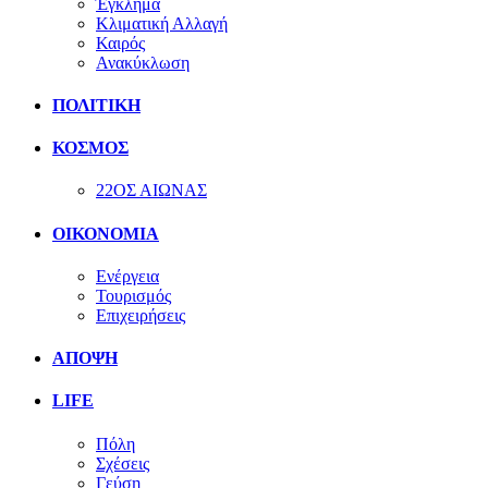
Έγκλημα
Κλιματική Αλλαγή
Καιρός
Ανακύκλωση
ΠΟΛΙΤΙΚΗ
ΚΟΣΜΟΣ
22ΟΣ ΑΙΩΝΑΣ
ΟΙΚΟΝΟΜΙΑ
Ενέργεια
Τουρισμός
Επιχειρήσεις
ΑΠΟΨΗ
LIFE
Πόλη
Σχέσεις
Γεύση