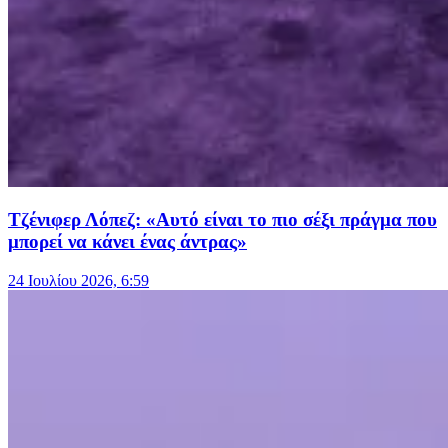
Τζένιφερ Λόπεζ: «Αυτό είναι το πιο σέξι πράγμα που
μπορεί να κάνει ένας άντρας»
24 Ιουλίου 2026, 6:59