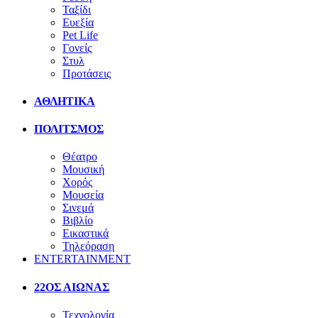
Ταξίδι
Ευεξία
Pet Life
Γονείς
Στυλ
Προτάσεις
ΑΘΛΗΤΙΚΑ
ΠΟΛΙΤΣΜΟΣ
Θέατρο
Μουσική
Χορός
Μουσεία
Σινεμά
Βιβλίο
Εικαστικά
Τηλεόραση
ENTERTAINMENT
22ΟΣ ΑΙΩΝΑΣ
Τεχνολογία