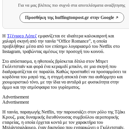
Για να μας βλέπεις πιο συχνά στα αποτελέσματα αναζήτησης
Προσθήκη της huffingtonpost.gr στην Google
Η
Τζένιφερ Λόπεζ
εμφανίζεται σε ιδιαίτερα καλοκαιρινή και
χαλαρή σκηνή από την ταινία “Office Romance”, η οποία
προβλήθηκε μέσα από τον επίσημο λογαριασμό του Netflix στο
Instagram, τραβώντας αμέσως την προσοχή του κοινού.
Στο απόσπασμα, η ηθοποιός βρίσκεται δίπλα στον Μπρετ
Γκόλντσταϊν και φορά ένα κεραμιδί μπικίνι, σε μια σκηνή που
διαδραματίζεται σε παραλία. Καθώς προσπαθεί να προσαρμόσει τα
κορδόνια του μαγιό της, η στιγμή αποκτά έναν πιο αυθόρμητο και
χιουμοριστικό τόνο, με την ίδια να αντιδρά με φυσικότητα στην
άμμο και την ατμόσφαιρα του γυρίσματος.
Advertisement
Advertisement
Η ταινία, παραγωγής Netflix, την παρουσιάζει στον ρόλο της Τζάκι
Κρουζ, μιας δυναμικής διευθύνουσας συμβούλου αεροπορικής
εταιρείας, η οποία έρχεται κοντά με τον χαρακτήρα του
Μπλάντσφλάουερ, έναν δικηγόρο που ενσαρκώνει ο Γκόλντσταϊν.