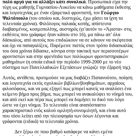
πολύ αργά για να αλλάξει κάτι συνολικά
. Προσωπικά είχα την
τύχη ως μαθητής Γυμνασίου-Λυκείου να κάνω μαθήματα έκθεσης
και λογοτεχνίας με έναν εξαιρετικό φροντιστή, τον
Γεώργιο
Ψαλτόπουλο
(του οποίου και, δυστυχώς, έχω χάσει τα ίχνη τα
τελευταία χρόνια). Φιλόλογος παλαιάς κοπής, απίστευτα
διαβασμένος, κοσμοπολίτης, αυστηρός (γι’αυτόν το «Άριστα» στις
εκθέσεις που γράφαμε ήταν κάπου στο 16), μα πάνω απ’ όλα
δάσκαλος, από αυτούς που επιδιώκουν να σε κάνουν να σκέφτεσαι
και όχι να παπαγαλίζεις. Παρέμεινε πιστός στον τρόπο διδασκαλίας
του όσα χρόνια δίδασκε, κόντρα στην τακτική των περισσοτέρων
φροντιστών και στην φρενίτιδα των πολύωρων φροντιστηριακών
μαθημάτων (η οποία ειδικά την περίοδο 1999-2000 με το νέο
σύστημα των Πανελλαδικών Εξετάσεων γνώριζε την έξαρσή της).
Αυτός, αντίθετα, προτιμούσε να μας διαβάζει Παπανούτσο, ποίηση
και λογοτεχνία εκτός σχολικών βιβλίων/βοηθημάτων, αρχαίους
φιλοσόφους, και να μας εξηγεί πως μπορεί κανείς να αναλύσει ένα
κείμενο βήμα προς βήμα, πως μπορεί να ανακαλύψει το νόημά του,
και από εκεί και πέρα πως μπορεί να δομήσει το δικό του λόγο
ώστε να έχει νόημα. Το τελευταίο είναι αναπόσπαστο
χαρακτηριστικό ενός καλού ομιλητή-συνομιλητή, και είναι αυτό
που τόσο λείπει από την πλειοψηφία των όσων λέγονται και
γράφονται (ειδικά) τα τελευταία χρόνια.
Δεν ξέρω σε ποιο βαθμό κατάφερε να κάνει εμένα