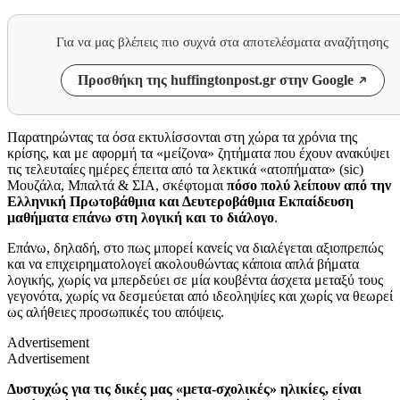
Για να μας βλέπεις πιο συχνά στα αποτελέσματα αναζήτησης
Προσθήκη της huffingtonpost.gr στην Google
Παρατηρώντας τα όσα εκτυλίσσονται στη χώρα τα χρόνια της
κρίσης, και με αφορμή τα «μείζονα» ζητήματα που έχουν ανακύψει
τις τελευταίες ημέρες έπειτα από τα λεκτικά «ατοπήματα» (sic)
Μουζάλα, Μπαλτά & ΣΙΑ, σκέφτομαι
πόσο πολύ λείπουν από την
Ελληνική Πρωτοβάθμια και Δευτεροβάθμια Εκπαίδευση
μαθήματα επάνω στη λογική και το διάλογο
.
Επάνω, δηλαδή, στο πως μπορεί κανείς να διαλέγεται αξιοπρεπώς
και να επιχειρηματολογεί ακολουθώντας κάποια απλά βήματα
λογικής, χωρίς να μπερδεύει σε μία κουβέντα άσχετα μεταξύ τους
γεγονότα, χωρίς να δεσμεύεται από ιδεοληψίες και χωρίς να θεωρεί
ως αλήθειες προσωπικές του απόψεις.
Advertisement
Advertisement
Δυστυχώς για τις δικές μας «μετα-σχολικές» ηλικίες, είναι