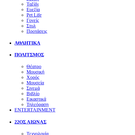
Ταξίδι
Ευεξία
Pet Life
Γονείς
Στυλ
Προτάσεις
ΑΘΛΗΤΙΚΑ
ΠΟΛΙΤΣΜΟΣ
Θέατρο
Μουσική
Χορός
Μουσεία
Σινεμά
Βιβλίο
Εικαστικά
Τηλεόραση
ENTERTAINMENT
22ΟΣ ΑΙΩΝΑΣ
Τεχνολογία