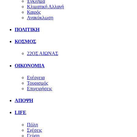
Έγκλημα
Κλιματική Αλλαγή
Καιρός
Ανακύκλωση
ΠΟΛΙΤΙΚΗ
ΚΟΣΜΟΣ
22ΟΣ ΑΙΩΝΑΣ
ΟΙΚΟΝΟΜΙΑ
Ενέργεια
Τουρισμός
Επιχειρήσεις
ΑΠΟΨΗ
LIFE
Πόλη
Σχέσεις
Γεύση