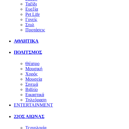
Ταξίδι
Ευεξία
Pet Life
Γονείς
Στυλ
Προτάσεις
ΑΘΛΗΤΙΚΑ
ΠΟΛΙΤΣΜΟΣ
Θέατρο
Μουσική
Χορός
Μουσεία
Σινεμά
Βιβλίο
Εικαστικά
Τηλεόραση
ENTERTAINMENT
22ΟΣ ΑΙΩΝΑΣ
Τεχνολογία