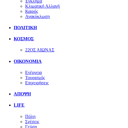
Έγκλημα
Κλιματική Αλλαγή
Καιρός
Ανακύκλωση
ΠΟΛΙΤΙΚΗ
ΚΟΣΜΟΣ
22ΟΣ ΑΙΩΝΑΣ
ΟΙΚΟΝΟΜΙΑ
Ενέργεια
Τουρισμός
Επιχειρήσεις
ΑΠΟΨΗ
LIFE
Πόλη
Σχέσεις
Γεύση