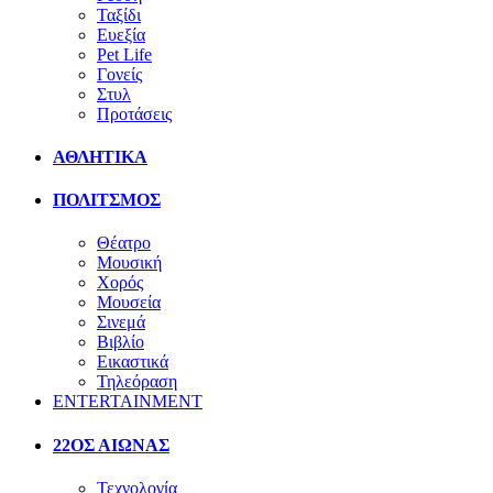
Ταξίδι
Ευεξία
Pet Life
Γονείς
Στυλ
Προτάσεις
ΑΘΛΗΤΙΚΑ
ΠΟΛΙΤΣΜΟΣ
Θέατρο
Μουσική
Χορός
Μουσεία
Σινεμά
Βιβλίο
Εικαστικά
Τηλεόραση
ENTERTAINMENT
22ΟΣ ΑΙΩΝΑΣ
Τεχνολογία