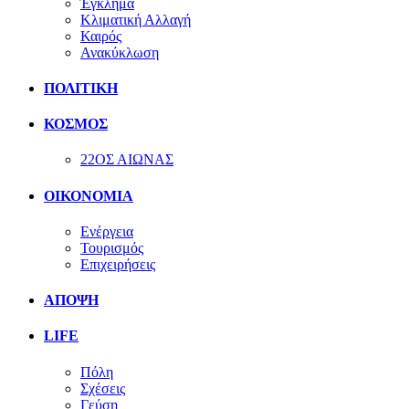
Έγκλημα
Κλιματική Αλλαγή
Καιρός
Ανακύκλωση
ΠΟΛΙΤΙΚΗ
ΚΟΣΜΟΣ
22ΟΣ ΑΙΩΝΑΣ
ΟΙΚΟΝΟΜΙΑ
Ενέργεια
Τουρισμός
Επιχειρήσεις
ΑΠΟΨΗ
LIFE
Πόλη
Σχέσεις
Γεύση