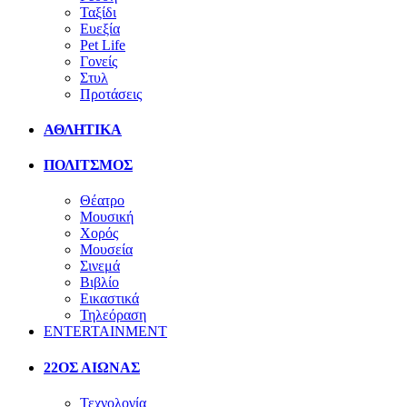
Ταξίδι
Ευεξία
Pet Life
Γονείς
Στυλ
Προτάσεις
ΑΘΛΗΤΙΚΑ
ΠΟΛΙΤΣΜΟΣ
Θέατρο
Μουσική
Χορός
Μουσεία
Σινεμά
Βιβλίο
Εικαστικά
Τηλεόραση
ENTERTAINMENT
22ΟΣ ΑΙΩΝΑΣ
Τεχνολογία