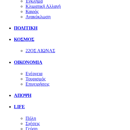
Έγκλημα
Κλιματική Αλλαγή
Καιρός
Ανακύκλωση
ΠΟΛΙΤΙΚΗ
ΚΟΣΜΟΣ
22ΟΣ ΑΙΩΝΑΣ
ΟΙΚΟΝΟΜΙΑ
Ενέργεια
Τουρισμός
Επιχειρήσεις
ΑΠΟΨΗ
LIFE
Πόλη
Σχέσεις
Γεύση