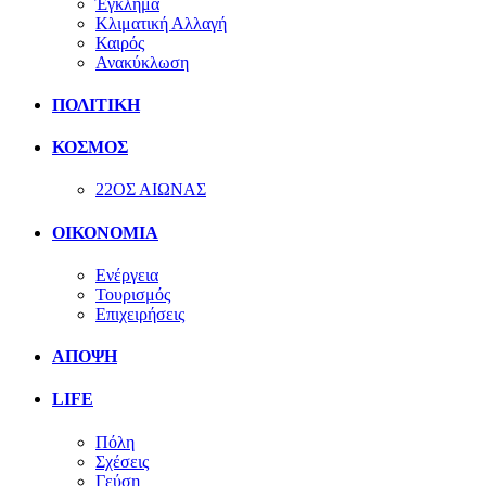
Έγκλημα
Κλιματική Αλλαγή
Καιρός
Ανακύκλωση
ΠΟΛΙΤΙΚΗ
ΚΟΣΜΟΣ
22ΟΣ ΑΙΩΝΑΣ
ΟΙΚΟΝΟΜΙΑ
Ενέργεια
Τουρισμός
Επιχειρήσεις
ΑΠΟΨΗ
LIFE
Πόλη
Σχέσεις
Γεύση