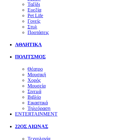
Ταξίδι
Ευεξία
Pet Life
Γονείς
Στυλ
Προτάσεις
ΑΘΛΗΤΙΚΑ
ΠΟΛΙΤΣΜΟΣ
Θέατρο
Μουσική
Χορός
Μουσεία
Σινεμά
Βιβλίο
Εικαστικά
Τηλεόραση
ENTERTAINMENT
22ΟΣ ΑΙΩΝΑΣ
Τεχνολογία