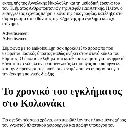
εκπομπής της Αγγελικής Νικολούλη και τη μεθοδική έρευνα του
του Τμήματος Ανθρωποκτονιών της Ασφάλειας Αττικής. Πλέον, ο
εισαγγελέας έχοντας πλήρη εικόνα της δικογραφίας, κατέληξε στο
συμπέρασμα ότι ο θάνατος της 87χρονης ήτα έγκλημα και όχι
ατύχημα.
Advertisement
Advertisement
Σύμφωνα με το anikolouli.gr, σοκ προκαλεί το πρόσωπο που
θεωρείται βασικός ύποπτος καθώς ανήκει στον στενό κύκλο του
θύματος. Ο ύποπτος κλήθηκε και κατέθεσε ανωμοτί για τον φρικτό
θάνατό της ενώ πλέον ο εισαγγελικός λειτουργός που παρήγγειλε
και την διερεύνηση της υπόθεσης αναμένεται να αποφασίσει για
την άσκηση ποινικής δίωξης
Το χρονικό του εγκλήματος
στο Κολωνάκι
Για σχεδόν τέσσερα χρόνια, στο περιβάλλον της ηλικιωμένης χήρας
του γνωστού πλαστικού χειρουργού και πρώην υπουργού του