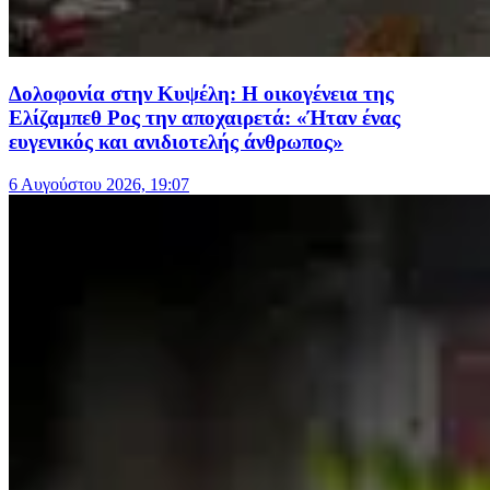
Δολοφονία στην Κυψέλη: Η οικογένεια της
Ελίζαμπεθ Ρος την αποχαιρετά: «Ήταν ένας
ευγενικός και ανιδιοτελής άνθρωπος»
6 Αυγούστου 2026, 19:07