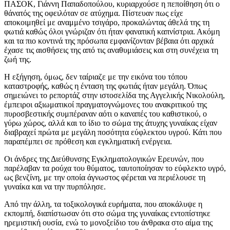
ΠΑΣΟΚ, Γιάννη Παπαδοπούλου, κυριαρχούσε η πεποίθηση ότι ο
θάνατός της οφειλόταν σε ατύχημα. Πίστευαν πως είχε
αποκοιμηθεί με αναμμένο τσιγάρο, προκαλώντας άθελά της τη
φωτιά καθώς όλοι γνώριζαν ότι ήταν φανατική καπνίστρια. Ακόμη
και τα πιο κοντινά της πρόσωπα εμφανίζονταν βέβαια ότι αρχικά
έχασε τις αισθήσεις της από τις αναθυμιάσεις και στη συνέχεια τη
ζωή της.
Η εξήγηση, όμως, δεν ταίριαζε με την εικόνα του τόπου
καταστροφής, καθώς η ένταση της φωτιάς ήταν μεγάλη. Όπως
σημειώνει το ρεπορτάζ στην ιστοσελίδα της Αγγελικής Νικολούλη,
έμπειροι αξιωματικοί πραγματογνώμονες του ανακριτικού της
πυροσβεστικής συμπέραναν αότι ο καναπές του καθιστικού, ο
γύρω χώρος, αλλά και το ίδιο το σώμα της άτυχης γυναίκας είχαν
διαβραχεί πρώτα με μεγάλη ποσότητα εύφλεκτου υγρού. Κάτι που
παραπέμπει σε πρόθεση και εγκληματική ενέργεια.
Οι άνδρες της Διεύθυνσης Εγκληματολογικών Ερευνών, που
παρέλαβαν τα ρούχα του θύματος, ταυτοποίησαν το εύφλεκτο υγρό,
ως βενζίνη, με την οποία άγνωστος φέρεται να περιέλουσε τη
γυναίκα και να την πυρπόλησε.
Από την άλλη, τα τοξικολογικά ευρήματα, που αποκάλυψε η
εκπομπή, διαπίστωσαν ότι στο σώμα της γυναίκας εντοπίστηκε
ηρεμιστική ουσία, ενώ το μονοξείδιο του άνθρακα στο αίμα της