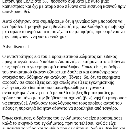
μετρήθηκε μόλις στο 5%, ποσοστό συμβατό με αυτό μιας
καπνίστριας και όχι με άτομο που πέθανε από εισπνοή καπνού πριν
απανθρακωθεί.
Αυτά οδήγησαν στο συμπέρασμα ότι η γυναίκα δεν μπορούσε να
αντιδράσει. Προηγήθηκε η θανάτωσή της, ακολούθησε η διαβροχή
με εύφλεκτο υγρό και στη συνέχεια ο εμπρησμός, προκειμένου να
μην υπάρχουν ίχνη για το έγκλημα.
Advertisement
Ο αντιστράτηγος ε.α του Πυροσβεστικού Σώματος και ειδικός
πραγματογνώμονας Νικόλαος Διαμαντής επεσήμανε στο «Τούνελ»
πως επρόκειτο για εμπρησμό συγκάλυψης. Όπως είπε, οι άνδρες
του ανακριτικού έκαναν εξαιρετική δουλειά και συγκέντρωσαν
στοιχεία που δόθηκαν για ανάλυση. Τόνισε, δε, ότι τα ευρήματα
αφορούν σε αποδείξεις και όχι απλές ενδείξεις εγκληματικής
ενέργειας. Στο δωμάτιο που απανθρακώθηκε η γυναίκα
αναπτύχθηκε έντονη φωτιά με πολύ υψηλές θερμοκρασίες με
τρόπο που μόνο με την βοήθεια επιταχυντή (βενζίνης) θα μπορούσε
να επιτευχθεί. Ανέλυσαν τους λόγους για τους οποίους αυτού του
είδους η πυρκαγιά θα ήταν αδύνατο να προκληθεί από τσιγάρο.
Όπως εκτίμησε, ο δράστης του εγκλήματος να είχε προετοιμάσει
καλά το σκηνικό του εγκλήματος, πριν το τελέσει, καθώς είχε
εμποτίσει το χώρο και το θύμα που δεν ήταν εν ζωή με βενζίνη και