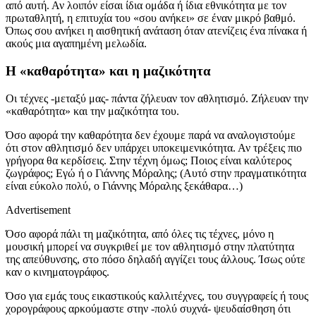
από αυτή. Αν λοιπόν είσαι ίδια ομάδα ή ίδια εθνικότητα με τον
πρωταθλητή, η επιτυχία του «σου ανήκει» σε έναν μικρό βαθμό.
Όπως σου ανήκει η αισθητική ανάταση όταν ατενίζεις ένα πίνακα ή
ακούς μια αγαπημένη μελωδία.
Η «καθαρότητα» και η μαζικότητα
Οι τέχνες -μεταξύ μας- πάντα ζήλευαν τον αθλητισμό. Ζήλευαν την
«καθαρότητα» και την μαζικότητα του.
Όσο αφορά την καθαρότητα δεν έχουμε παρά να αναλογιστούμε
ότι στον αθλητισμό δεν υπάρχει υποκειμενικότητα. Αν τρέξεις πιο
γρήγορα θα κερδίσεις. Στην τέχνη όμως; Ποιος είναι καλύτερος
ζωγράφος; Εγώ ή ο Γιάννης Μόραλης; (Αυτό στην πραγματικότητα
είναι εύκολο πολύ, ο Γιάννης Μόραλης ξεκάθαρα…)
Advertisement
Όσο αφορά πάλι τη μαζικότητα, από όλες τις τέχνες, μόνο η
μουσική μπορεί να συγκριθεί με τον αθλητισμό στην πλατύτητα
της απεύθυνσης, στο πόσο δηλαδή αγγίζει τους άλλους. Ίσως ούτε
καν ο κινηματογράφος.
Όσο για εμάς τους εικαστικούς καλλιτέχνες, του συγγραφείς ή τους
χορογράφους αρκούμαστε στην -πολύ συχνά- ψευδαίσθηση ότι