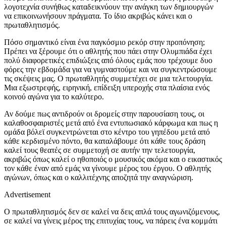
λογοτεχνία συνήθως καταδεικνύουν την ανάγκη των δημιουργών
να επικοινωνήσουν πράγματα. Το ίδιο ακριβώς κάνει και ο
πρωταθλητισμός.
Πόσο σημαντικό είναι ένα παγκόσμιο ρεκόρ στην προπόνηση;
Πρέπει να ξέρουμε ότι ο αθλητής που πάει στην Ολυμπιάδα έχει
πολύ διαφορετικές επιδιώξεις από όλους εμάς που τρέχουμε δυο
φόρες την εβδομάδα για να γυμναστούμε και να συγκεντρώσουμε
τις σκέψεις μας. Ο πρωταθλητής συμμετέχει σε μια τελετουργία.
Μια εξωστρεφής, ειρηνική, επίδειξη υπεροχής στα πλαίσια ενός
κοινού αγώνα για το καλύτερο.
Αν δούμε πως αντιδρούν οι δρομείς στην παρουσίαση τους, οι
καλαθοσφαιριστές μετά από ένα εντυπωσιακό κάρφωμα και πως η
ομάδα βόλεϊ συγκεντρώνεται στο κέντρο του γηπέδου μετά από
κάθε κερδισμένο πόντο, θα καταλάβουμε ότι κάθε τους δράση
καλεί τους θεατές σε συμμετοχή σε αυτήν την τελετουργία,
ακριβώς όπως καλεί ο ηθοποιός ο μουσικός ακόμα και ο εικαστικός
τον κάθε έναν από εμάς να γίνουμε μέρος του έργου. Ο αθλητής
αγώνων, όπως και ο καλλιτέχνης αποζητά την αναγνώριση.
Advertisement
Ο πρωταθλητισμός δεν σε καλεί να δεις απλά τους αγωνιζόμενους,
σε καλεί να γίνεις μέρος της επιτυχίας τους, να πάρεις ένα κομμάτι