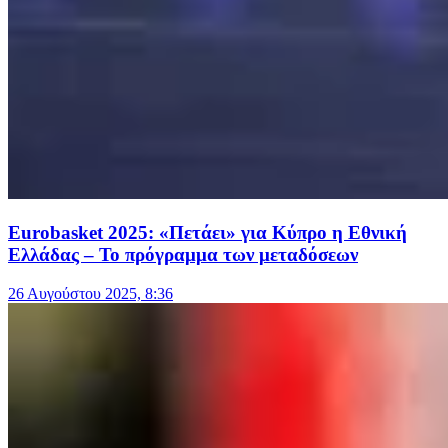
Eurobasket 2025: «Πετάει» για Κύπρο η Εθνική
Ελλάδας – Το πρόγραμμα των μεταδόσεων
26 Αυγούστου 2025, 8:36