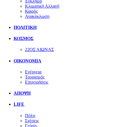
Έγκλημα
Κλιματική Αλλαγή
Καιρός
Ανακύκλωση
ΠΟΛΙΤΙΚΗ
ΚΟΣΜΟΣ
22ΟΣ ΑΙΩΝΑΣ
ΟΙΚΟΝΟΜΙΑ
Ενέργεια
Τουρισμός
Επιχειρήσεις
ΑΠΟΨΗ
LIFE
Πόλη
Σχέσεις
Γεύση