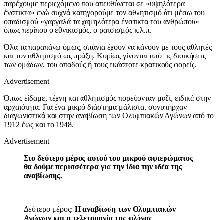
παρέχουμε περιεχόμενο που απευθύνεται σε «υψηλότερα
ένστικτα» ενώ συχνά κατηγορούμε τον αθλητισμό ότι μέσω του
οπαδισμού «γαργαλά τα χαμηλότερα ένστικτα του ανθρώπου»
όπως περίπου ο εθνικισμός, ο ρατσισμός κ.λ.π.
Όλα τα παραπάνω όμως, σπάνια έχουν να κάνουν με τους αθλητές
και τον αθλητισμό ως πράξη. Κυρίως γίνονται από τις διοικήσεις
των ομάδων, του οπαδούς ή τους εκάστοτε κρατικούς φορείς.
Advertisement
Όπως είδαμε, τέχνη και αθλητισμός πορεύονταν μαζί, ειδικά στην
αρχαιότητα. Για ένα μικρό διάστημα μάλιστα, συνυπήρχαν
διαγωνιστικά και στην αναβίωση των Ολυμπιακών Αγώνων από το
1912 έως και το 1948.
Advertisement
Στο δεύτερο μέρος αυτού του μικρού αφιερώματος
θα δούμε περισσότερα για την ίδια την ιδέα της
αναβίωσης.
Δεύτερο μέρος:
Η αναβίωση των Ολυμπιακών
Αγώνων και η τελετουργία της φλόγας