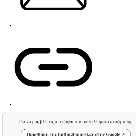
Για να μας βλέπεις πιο συχνά στα αποτελέσματα αναζήτησης
Προσθήκη της huffingtonpost.gr στην Google