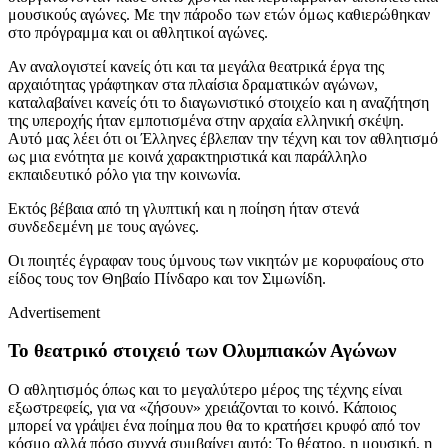
μουσικούς αγώνες. Με την πάροδο των ετών όμως καθιερώθηκαν
στο πρόγραμμα και οι αθλητικοί αγώνες.
Αν αναλογιστεί κανείς ότι και τα μεγάλα θεατρικά έργα της
αρχαιότητας γράφτηκαν στα πλαίσια δραματικών αγώνων,
καταλαβαίνει κανείς ότι το διαγωνιστικό στοιχείο και η αναζήτηση
της υπεροχής ήταν εμποτισμένα στην αρχαία ελληνική σκέψη.
Αυτό μας λέει ότι οι Έλληνες έβλεπαν την τέχνη και τον αθλητισμό
ως μια ενότητα με κοινά χαρακτηριστικά και παράλληλο
εκπαιδευτικό ρόλο για την κοινωνία.
Εκτός βέβαια από τη γλυπτική και η ποίηση ήταν στενά
συνδεδεμένη με τους αγώνες.
Οι ποιητές έγραφαν τους ύμνους των νικητών με κορυφαίους στο
είδος τους τον Θηβαίο Πίνδαρο και τον Σιμωνίδη.
Advertisement
Το θεατρικό στοιχειό των Ολυμπιακών Αγώνων
Ο αθλητισμός όπως και το μεγαλύτερο μέρος της τέχνης είναι
εξωστρεφείς, για να «ζήσουν» χρειάζονται το κοινό. Κάποιος
μπορεί να γράψει ένα ποίημα που θα το κρατήσει κρυφό από τον
κόσμο αλλά πόσο συχνά συμβαίνει αυτό; Το θέατρο, η μουσική, η