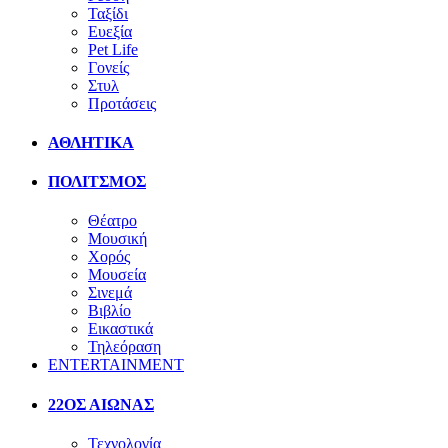
Ταξίδι
Ευεξία
Pet Life
Γονείς
Στυλ
Προτάσεις
ΑΘΛΗΤΙΚΑ
ΠΟΛΙΤΣΜΟΣ
Θέατρο
Μουσική
Χορός
Μουσεία
Σινεμά
Βιβλίο
Εικαστικά
Τηλεόραση
ENTERTAINMENT
22ΟΣ ΑΙΩΝΑΣ
Τεχνολογία