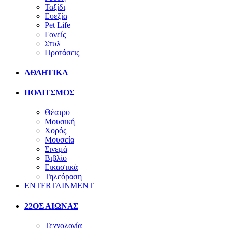
Ταξίδι
Ευεξία
Pet Life
Γονείς
Στυλ
Προτάσεις
ΑΘΛΗΤΙΚΑ
ΠΟΛΙΤΣΜΟΣ
Θέατρο
Μουσική
Χορός
Μουσεία
Σινεμά
Βιβλίο
Εικαστικά
Τηλεόραση
ENTERTAINMENT
22ΟΣ ΑΙΩΝΑΣ
Τεχνολογία