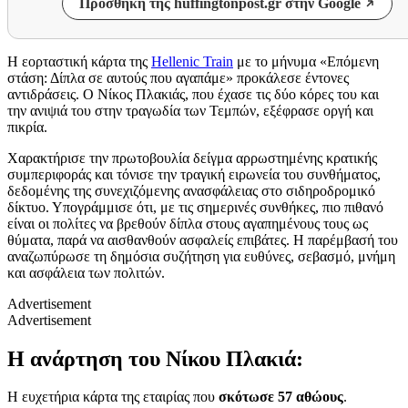
Προσθήκη της huffingtonpost.gr στην Google
Η εορταστική κάρτα της
Hellenic Train
με το μήνυμα «Επόμενη
στάση: Δίπλα σε αυτούς που αγαπάμε» προκάλεσε έντονες
αντιδράσεις. Ο Νίκος Πλακιάς, που έχασε τις δύο κόρες του και
την ανιψιά του στην τραγωδία των Τεμπών, εξέφρασε οργή και
πικρία.
Χαρακτήρισε την πρωτοβουλία δείγμα αρρωστημένης κρατικής
συμπεριφοράς και τόνισε την τραγική ειρωνεία του συνθήματος,
δεδομένης της συνεχιζόμενης ανασφάλειας στο σιδηροδρομικό
δίκτυο. Υπογράμμισε ότι, με τις σημερινές συνθήκες, πιο πιθανό
είναι οι πολίτες να βρεθούν δίπλα στους αγαπημένους τους ως
θύματα, παρά να αισθανθούν ασφαλείς επιβάτες. Η παρέμβασή του
αναζωπύρωσε τη δημόσια συζήτηση για ευθύνες, σεβασμό, μνήμη
και ασφάλεια των πολιτών.
Advertisement
Advertisement
Η ανάρτηση του Νίκου Πλακιά:
Η ευχετήρια κάρτα της εταιρίας που
σκότωσε 57 αθώους
.