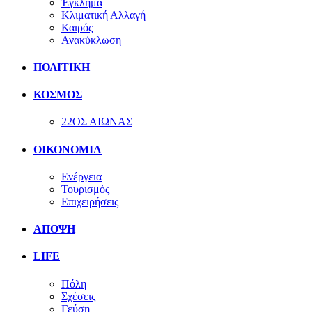
Έγκλημα
Κλιματική Αλλαγή
Καιρός
Ανακύκλωση
ΠΟΛΙΤΙΚΗ
ΚΟΣΜΟΣ
22ΟΣ ΑΙΩΝΑΣ
ΟΙΚΟΝΟΜΙΑ
Ενέργεια
Τουρισμός
Επιχειρήσεις
ΑΠΟΨΗ
LIFE
Πόλη
Σχέσεις
Γεύση