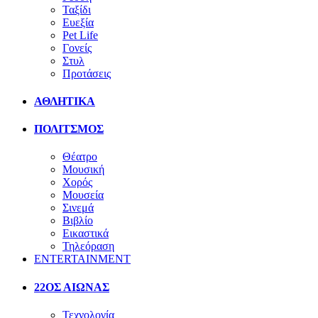
Ταξίδι
Ευεξία
Pet Life
Γονείς
Στυλ
Προτάσεις
ΑΘΛΗΤΙΚΑ
ΠΟΛΙΤΣΜΟΣ
Θέατρο
Μουσική
Χορός
Μουσεία
Σινεμά
Βιβλίο
Εικαστικά
Τηλεόραση
ENTERTAINMENT
22ΟΣ ΑΙΩΝΑΣ
Τεχνολογία