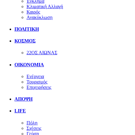
Έγκλημα
Κλιματική Αλλαγή
Καιρός
Ανακύκλωση
ΠΟΛΙΤΙΚΗ
ΚΟΣΜΟΣ
22ΟΣ ΑΙΩΝΑΣ
ΟΙΚΟΝΟΜΙΑ
Ενέργεια
Τουρισμός
Επιχειρήσεις
ΑΠΟΨΗ
LIFE
Πόλη
Σχέσεις
Γεύση