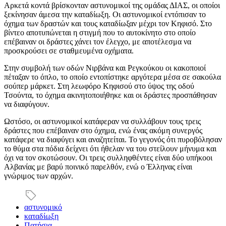
Αρκετά κοντά βρίσκονταν αστυνομικοί της ομάδας ΔΙΑΣ, οι οποίοι
ξεκίνησαν άμεσα την καταδίωξη. Οι αστυνομικοί εντόπισαν το
όχημα των δραστών και τους καταδίωξαν μέχρι τον Κηφισό. Στο
βίντεο αποτυπώνεται η στιγμή που το αυτοκίνητο στο οποίο
επέβαιναν οι δράστες χάνει τον έλεγχο, με αποτέλεσμα να
προσκρούσει σε σταθμευμένα οχήματα.
Στην συμβολή των οδών Νιρβάνα και Ρεγκούκου οι κακοποιοί
πέταξαν το όπλο, το οποίο εντοπίστηκε αργότερα μέσα σε σακούλα
σούπερ μάρκετ. Στη λεωφόρο Κηφισού στο ύψος της οδού
Τσούντα, το όχημα ακινητοποιήθηκε και οι δράστες προσπάθησαν
να διαφύγουν.
Ωστόσο, οι αστυνομικοί κατάφεραν να συλλάβουν τους τρεις
δράστες που επέβαιναν στο όχημα, ενώ ένας ακόμη συνεργός
κατάφερε να διαφύγει και αναζητείται. Το γεγονός ότι πυροβόλησαν
το θύμα στα πόδια δείχνει ότι ήθελαν να του στείλουν μήνυμα και
όχι να τον σκοτώσουν. Οι τρεις συλληφθέντες είναι δύο υπήκοοι
Αλβανίας με βαρύ ποινικό παρελθόν, ενώ ο Έλληνας είναι
γνώριμος των αρχών.
αστυνομικό
καταδίωξη
Πατήσια