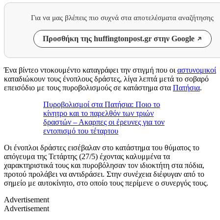
Για να μας βλέπεις πιο συχνά στα αποτελέσματα αναζήτησης
Προσθήκη της huffingtonpost.gr στην Google
Ένα βίντεο ντοκουμέντο καταγράφει την στιγμή που οι
αστυνομικοί
καταδιώκουν τους ένοπλους δράστες, λίγα λεπτά μετά το σοβαρό
επεισόδιο με τους πυροβολισμούς σε κατάστημα στα
Πατήσια
.
Πυροβολισμοί στα Πατήσια: Ποιο το
κίνητρο και το παρελθόν των τριών
δραστών – Ακαρπες οι έρευνες για τον
εντοπισμό του τέταρτου
Οι ένοπλοι δράστες εισέβαλαν στο κατάστημα του θύματος το
απόγευμα της Τετάρτης (27/5) έχοντας καλυμμένα τα
χαρακτηριστικά τους και πυροβόλησαν τον ιδιοκτήτη στα πόδια,
προτού προλάβει να αντιδράσει. Στην συνέχεια διέφυγαν από το
σημείο με αυτοκίνητο, στο οποίο τους περίμενε ο συνεργός τους.
Advertisement
Advertisement