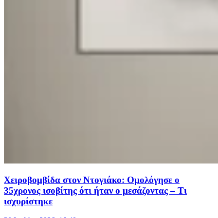
Χειροβομβίδα στον Ντογιάκο: Ομολόγησε ο
35χρονος ισοβίτης ότι ήταν ο μεσάζοντας – Τι
ισχυρίστηκε