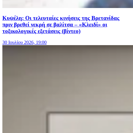
Κυψέλη: Οι τελευταίες κινήσεις της Βρετανίδας
πριν βρεθεί νεκρή σε βαλίτσα – «Κλειδί» οι
τοξικολογικές εξετάσεις (βίντεο)
30 Ιουλίου 2026, 19:00