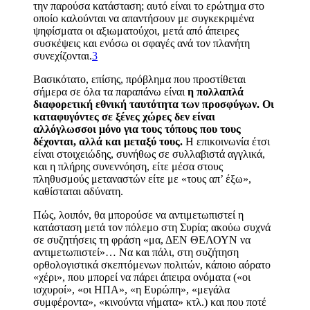
την παρούσα κατάσταση;
αυτό είναι το ερώτημα στο
οποίο καλούνται να απαντήσουν με συγκεκριμένα
ψηφίσματα οι αξιωματούχοι, μετά από άπειρες
συσκέψεις και ενόσω οι σφαγές ανά τον πλανήτη
συνεχίζονται.
3
Βασικότατο, επίσης, πρόβλημα που προστίθεται
σήμερα σε όλα τα παραπάνω είναι
η πολλαπλά
διαφορετική εθνική ταυτότητα των προσφύγων. Οι
καταφυγόντες σε ξένες χώρες δεν είναι
αλλόγλωσσοι μόνο για τους τόπους που τους
δέχονται, αλλά και μεταξύ τους.
Η επικοινωνία έτσι
είναι στοιχειώδης, συνήθως σε συλλαβιστά αγγλικά,
και η πλήρης συνεννόηση, είτε μέσα στους
πληθυσμούς μεταναστών είτε με «τους απ’ έξω»,
καθίσταται αδύνατη.
Πώς, λοιπόν, θα μπορούσε να αντιμετωπιστεί η
κατάσταση μετά τον πόλεμο στη Συρία; ακούω συχνά
σε συζητήσεις τη φράση «μα, ΔΕΝ ΘΕΛΟΥΝ να
αντιμετωπιστεί»… Να και πάλι, στη συζήτηση
ορθολογιστικά σκεπτόμενων πολιτών, κάποιο αόρατο
«χέρι», που μπορεί να πάρει άπειρα ονόματα («οι
ισχυροί», «οι ΗΠΑ», «η Ευρώπη», «μεγάλα
συμφέροντα», «κινούντα νήματα» κτλ.) και που ποτέ