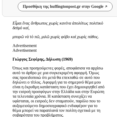
Προσθήκη της huffingtonpost.gr στην Google
Εἶμαι ἕνας ἄνθρωπος χωρὶς κανένα ἀπολύτως πολιτικὸ
δεσμὸ καί,
μπορῶ νὰ τὸ πῶ, μιλῶ χωρὶς φόβο καὶ χωρὶς πάθος.
Advertisement
Advertisement
Γιώργος Σεφέρης, Δήλωση (1969)
Όπως και προηγούμενες φορές, αποφάσισα να αρχίσω
αυτό το άρθρο με μια συγκεκριμένη αφορμή. Όμως
σας προειδοποιώ ότι μετά θα επεκταθώ σε αυτό που
δηλώνει ο τίτλος
.
Αφορμή για το σημερινό θέμα μου
είναι η έκρυθμη κατάσταση που έχει δημιουργηθεί από
την εισροή προσφύγων στην Ελλάδα και στην Ευρώπη
τα τελευταία χρόνια. Η κατάσταση συνεχίζει να
υφίσταται, οι εισροές δεν σταματούν, παρόλο που το
αυξομειούμενο δημοσιογραφικό ενδιαφέρον για το
θέμα μπορεί να παραπλανά τον πολίτη σχετικά με τη
σοβαρότητα του προβλήματος.