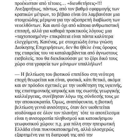
προέκυπταν από τέτοιες… «διευθετήσεις»!!!
Ανεξαρτήτως, πάντως, από τον βαθμό εφαρμογής των
κρατικών μέτρων, το βέβαιο είναι ότι λαμβανόταν μια
στοιχειώδης μέριμνα για την αξιοπρεπή διαβίωση των
νεοελθόντων. Και αυτό όχι από κάποια ανθρωπιστική
επιταγή, αλλά για καθαρά πρακτικούς λόγους
:
μια
«ταχτοποιημένη» επικράτεια είναι πάντα καλύτερα
ελεγχόμενη. Κανένας, με στοιχειώδη έστω γνώση
Διοίκησης Επιχειρήσεων, δεν θα ήθελε ένας όροφος
της εταιρείας του να καταλαμβάνεται από άγνωστους
εισβολείς, που θα διεκδικούσαν με το ζόρι δικό τους
χώρο στα γραφεία των μόνιμων υπαλλήλων!
—
Η βελτίωση του βιοτικού επιπέδου στη νεότερη
εποχή θεωρείται και είναι, φυσικά, κάτι θετικό,
ακόμα
και αν πρόοδοι σχετικές με την υιοθέτηση της υγιεινής,
της επιστημονικής ιατρικής και της σωστής γεωργικής
καλλιέργειας, συνέβησαν λόγω της σύνδεσής τους με
την αποικιοκρατία. Όμως, αναπόφευκτα,
η βιοτική
βελτίωση γεννά ανισότητες, όταν δεν υιοθετείται
ισοδύναμα σε όλον τον πλανήτη
˙
τότε το αποτέλεσμα
είναι η ανισορροπία πληθυσμού και κατοικήσιμου
γεωφυσικού χώρου
:
π.χ. μια πόλη στην ηπειρωτική
Ελλάδα είναι πυκνοκατοικημένη, αλλά ολοσχερώς
εξαρτημένη για τη διατροφή της από την