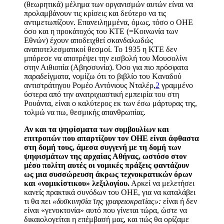
(θεωρητικά) μέλημα των οργανισμών αυτών είναι να
προλαμβάνουν τις κρίσεις και δεύτερο να τις
αντιμετωπίζουν.
Επανειλημμένα, όμως, τόσο ο ΟΗΕ
όσο και η προκάτοχός του ΚΤΕ (=Κοινωνία των
Εθνών) έχουν αποδειχθεί σκανδαλωδώς
αναποτελεσματικοί θεσμοί.
Το 1935 η ΚΤΕ δεν
μπόρεσε να αποτρέψει την εισβολή του Μουσολίνι
στην Αιθιοπία (Αβησσυνία).
Όσο για πιο πρόσφατα
παραδείγματα,
νομίζω ότι το βιβλίο του Kαναδού
αντιστράτηγου
Ρομέο Αντόνιους Νταλέρ,
2
γραμμένο
ύστερα από την ανατριχιαστική εμπειρία του στη
Ρουάντα, είναι ο καλύτερος εκ των έσω μάρτυρας της,
τολμώ να πω, θεσμικής απανθρωπίας.
Αν και τα ψηφίσματα των συμβουλίων και
επιτροπών που απαρτίζουν τον ΟΗΕ είναι άφθαστα
στη δομή τους, άμεσα συγγενή με τη δομή των
ψηφισμάτων της αρχαίας Αθήνας, ωστόσο στον
μέσο πολίτη αυτές οι νομικές πράξεις φαντάζουν
ως μια συσσώρευση άκρως τεχνοκρατικών όρων
και «νομικίστικου» λεξιλογίου.
Αρκεί να μελετήσει
κανείς πρακτικά συνόδων του ΟΗΕ, για να καταλάβει
τι θα πει
«δυσκινησία της γραφειοκρατίας»:
είναι ή δεν
είναι «γενοκτονία» αυτό που γίνεται τώρα, ώστε να
δικαιολογείται η επέμβασή μας, και πώς θα ορίζαμε