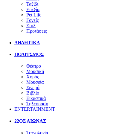
Ταξίδι
Ευεξία
Pet Life
Γονείς
Στυλ
Προτάσεις
ΑΘΛΗΤΙΚΑ
ΠΟΛΙΤΣΜΟΣ
Θέατρο
Μουσική
Χορός
Μουσεία
Σινεμά
Βιβλίο
Εικαστικά
Τηλεόραση
ENTERTAINMENT
22ΟΣ ΑΙΩΝΑΣ
Τεχνολογία