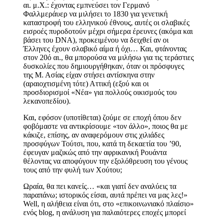
αι. μ.Χ.
:
έχοντας εμπνεύσει τον Γερμανό
Φαλλμεράυερ να μιλήσει το 1830 για γενετική
καταστροφή του ελληνικού έθνους, αυτές οι σλαβικές
εισροές πυροδοτούν μέχρι σήμερα έρευνες (ακόμα και
βάσει του
DNA), προκειμένου να δειχθεί αν οι
Έλληνες έχουν σλαβικό αίμα ή όχι… Και, φτάνοντας
στον 20ό αι., θα μπορούσα να
μιλήσω για
τις τεράστιες
δυσκολίες που δημιουργήθηκαν, όταν οι πρόσφυγες
της Μ. Ασίας είχαν στήσει αντίσκηνα στην
(αραιοχτισμένη τότε) Αττική (εξού και οι
προσδιορισμοί «Νέα» για πολλούς οικισμούς του
λεκανοπεδίου).
Και, εφόσον (υποτίθεται) ζούμε σε εποχή όπου δεν
φοβόμαστε να αντικρίσουμε «τον άλλο», ποιος θα με
κάκιζε, επίσης, αν αναφερόμουν στις χιλιάδες
προσφύγων Τούτσι, που, κατά τη δεκαετία του ’90,
έφευγαν μαζικώς από την αφρικανική Ρουάντα
θέλοντας να αποφύγουν την εξολόθρευση του γένους
τους από την φυλή των Χούτου;
Ωραία, θα πει κανείς… «και γιατί δεν αναλύεις τα
παραπάνω; ιστορικός είσαι, αυτά πρέπει να μας λες!»
Well, η αλ
ή
θεια είναι ότι, στο «επικοινωνιακό πλαίσιο»
ενός blog,
η ανάλυση για παλαιότερες εποχές μπορεί