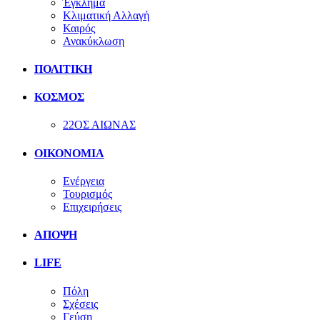
Έγκλημα
Κλιματική Αλλαγή
Καιρός
Ανακύκλωση
ΠΟΛΙΤΙΚΗ
ΚΟΣΜΟΣ
22ΟΣ ΑΙΩΝΑΣ
ΟΙΚΟΝΟΜΙΑ
Ενέργεια
Τουρισμός
Επιχειρήσεις
ΑΠΟΨΗ
LIFE
Πόλη
Σχέσεις
Γεύση