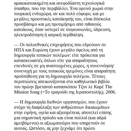
αραιοκατοικημένη και ανεφοδίαστη τεχνολογικά
ύπαιθρο, που την περιβάλλει. Ένα ορεινό χωριό στην
τουρκική ενδοχώρα, αν και πολύ εύφορο, και με
μεγάλες προοπτικές κατοίκησής του, είναι δύσκολα
προσβάσιμο και μη προτιμήσιμο από πιθανούς
κατοίκους, όταν υστερεί σε συγκοινωνίες, ύδρευση,
ηλεκτροδότηση ή ιατρική περίθαλψη.
—
Οι πολυεθνικές επιχειρήσεις που εδρεύουν σε
ΗΠΑ και Ευρώπη έχουν μεγάλο όφελος από τη
δημιουργία τοπικών πολέμων:
είτε πρόκειται για
κατασκευαστές όπλων είτε για απαραίτητους
επενδυτές σε μη αναπτυγμένες χώρες, η συνεννόηση/
συνενοχή με τους τοπικούς ηγεμόνες είναι απαραίτητη
προϋπόθεση για τη δημιουργία πολέμου. Τέτοιες
περιπτώσεις απεικονίζονται στο καθηλωτικό βιβλίο
του πρώην βρετανού κατασ
κ
όπου Τζον λε Καρέ
The
Mission Song
(=Το τραγούδι της Ιεραποστολής), 2006.
—
Η δημιουργία διεθνών οργανισμών,
που έχουν
στόχο τη διαφύλαξη των ανθρώπινων δικαιωμάτων
στην ειρήνη, υγεία και αξιοπρέπεια, αποτελεί επίσης
μια σημαντική πρόοδο και είναι πολλοί (και αδρά
αμειβόμενοι) οι αξιωματούχοι που υπηρετούν σε
αυτούς.
Ωστόσο, ας μην ξεχνάμε ότι
πρώτο