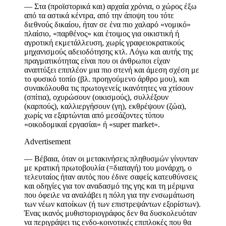
—
Στα (προϊστορικά και) αρχαία χρόνια, ο χώρος
έξω
από τα αστικά κέντρα, από την άποψη του τότε
διεθνούς δικαίου, ήταν σε ένα πιο χαλαρό «νομικό»
πλαίσιο
,
«παρθένος» και έτοιμος για οικιστική ή
αγροτική εκμετάλλευση, χωρίς γραφειοκρατικούς
μηχανισμούς αδειοδότησης κτλ. Λόγω και αυτής της
πραγματικότητας είναι που οι άνθρωποι είχαν
αναπτύξει επιπλέον μια πιο στενή και άμεση σχέση με
το φυσικό τοπίο (βλ. προηγούμενο άρθρο μου), και
συνακόλουθα τις πρωτογενείς ικανότητες να χτίσουν
(σπίτια), οχυρώσουν (οικισμούς), συλλέξουν
(καρπούς), καλλιεργήσουν (γη), εκθρέψουν (ζώα),
χωρίς να εξαρτώνται από μεσάζοντες τύπου
«οικοδομικαί εργασίαι» ή «
super market
».
Advertisement
—
Βέβαια, όταν οι μετακινήσεις πληθυσμών γίνονταν
με κρατική πρωτοβουλία (=διαταγή) του μονάρχη, ο
τελευταίος ήταν αυτός που έδινε σαφείς κατευθύνσεις
και οδηγίες
για τον αναδασμό της γης και τη μέριμνα
που όφειλε να αναλάβει η πόλη για την ενσωμάτωση
των νέων κατοίκων (ή των επιστρεψάντων εξορίστων).
Ένας ικανός μυθιστοριογράφος δεν θα δυσκολευόταν
να περιγράψει τις ενδο-κοινοτικές επιπλοκές που θα