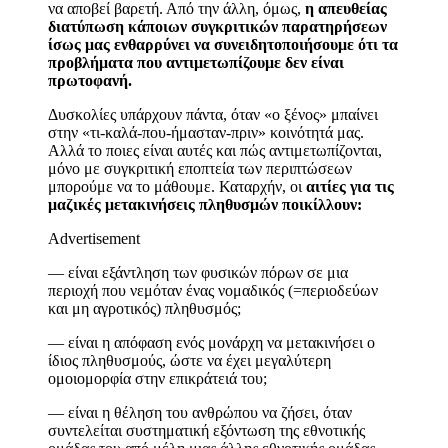
να αποβεί βαρετή. Από την άλλη, όμως,
η απευθείας
διατύπωση κάποιων συγκριτικών παρατηρήσεων
ίσως μας ενθαρρύνει να συνειδητοποιήσουμε ότι τα
προβλήματα που αντιμετωπίζουμε δεν είναι
πρωτοφανή.
Δυσκολίες υπάρχουν πάντα, όταν «ο ξένος» μπαίνει
στην «τι-καλά-που-ήμασταν-πριν» κοινότητά μας.
Αλλά το ποιες είναι αυτές και πώς αντιμετωπίζονται,
μόνο με συγκριτική εποπτεία των περιπτώσεων
μπορούμε να το μάθουμε. Καταρχήν, οι
αιτίες για τις
μαζικές μετακινήσεις πληθυσμών
ποικίλλουν
:
Advertisement
—
είναι εξάντληση των φυσικών πόρων σε μια
περιοχή που νεμόταν ένας νομαδικός (=περιοδεύων
και μη αγροτικός) πληθυσμός;
—
είναι η απόφαση ενός μονάρχη να μετακινήσει ο
ίδιος πληθυσμούς, ώστε να έχει μεγαλύτερη
ομοιομορφία στην επικράτειά του;
—
είναι η θέληση του ανθρώπου να ζήσει, όταν
συντελείται συστηματική εξόντωση της εθνοτικής