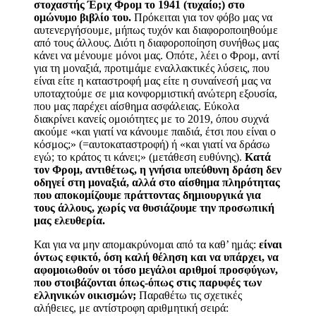
στοχαστής Έριχ Φρομ το 1941 (τυχαίο;)
στο
ομώνυμο βιβλίο του
.
Πρόκειται για τον φόβο μας να
αυτενεργήσουμε, μήπως τυχόν και διαφοροποιηθούμε
από τους άλλους. Διότι η διαφοροποίηση συνήθως μας
κάνει να μένουμε μόνοι μας. Οπότε, λέει ο Φρομ, αντί
για τη μοναξιά, προτιμάμε εναλλακτικές λύσεις, που
είναι είτε η καταστροφή μας είτε η συναίνεσή μας να
υποταχτούμε σε μια κονφορμιστική ανώτερη εξουσία,
που μας παρέχει αίσθημα ασφάλειας. Εύκολα
διακρίνει κανείς ομοιότητες με το 2019, όπου συχνά
ακούμε «και γιατί να κάνουμε παιδιά, έτσι που είναι ο
κόσμος;» (=αυτοκαταστροφή) ή «και γιατί να δράσω
εγώ; το κράτος τι κάνει;» (μετάθεση ευθύνης).
Κατά
τον Φρομ, αντιθέτως,
η γνήσια υπεύθυνη δράση δεν
οδηγεί στη μοναξιά, αλλά στο αίσθημα πληρότητας
που αποκομίζουμε πράττοντας δημιουργικά για
τους άλλους, χωρίς να θυσιάζουμε την προσωπική
μας ελευθερία.
Και για να μην απομακρύνομαι από τα καθ’ ημάς
:
είναι
όντως εφικτό, όση καλή θέληση και να υπάρχει, να
αφομοιωθούν οι τόσο μεγάλοι αριθμοί προσφύγων,
που στοιβάζονται όπως-όπως στις παρυφές των
ελληνικών οικισμών;
Παραθέτω τις σχετικές
αλήθειες, με
αντίστροφη
αριθμητική σειρά
: