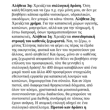
Αλήθεια 3
η
:
Χρειάζεται
συλλογική δράση
. Όση
καλή θέληση και να έχω π.χ. εγώ μόνη μου, αν δεν με
βοηθήσει κάποια ομάδα νοσοκόμων, υδραυλικών,
οικοδόμων, δεν μπορώ να κάνω τίποτα.
Αλήθεια 2
η
:
Χρειάζεται
χρήμα
. Για την κατασκευή χώρων υγιεινής,
κοιτώνων, μαγειρείων, αλλά και για την πληρωμή, ή
έστω διατροφή, όσων πραγματοποιήσουν τις
κατασκευές.
Αλήθεια 1
η
:
Χρειάζεται
συνειδησιακή
στροφή
του καθενός ξεχωριστά
.
Ναι, το ξέρω, ο
μέσος Έλληνας παλεύει να φέρει εις πέρας τα έξοδα
της οικογενείας, φυσικά και δεν του περισσεύουν για
άλλους, αυτό αληθεύει! Και όμως, μόνο αν ο καθένας
μας ξεχωριστά αποφασίσει ότι
θέλει να βοηθήσει στην
επίλυση του προσφυγικού
, τότε θα γεννηθεί η
συλλογική δράση! Αν 400 άτομα καταβάλουν από ένα
μικρό ποσό και άλλα 400 προσφέρουν στοιχειώδη
εθελοντική εργασία για κατασκευή λουτρών και
κοιτώνων, δημιουργείται ένα σύνολο. Και αν λίγοι
πιστοί, από διαφορετικά θρησκευτικά δόγματα, από
όλον τον κόσμο, χριστιανικά και μουσουλμανικά,
συνεννοούνταν μέσω διαδικτύου, θα μπορούσε να
συντονιστεί μια διεθνής συνδρομή σε τόπους που
έχουν ανάγκη. Η ατομική επιλογή οδηγεί σε ένα
συλλογικό αποτέλεσμα.
Προτού καν δράσει η