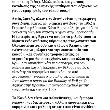
περίπτωση Τέξας)
. Μιλώ, ακόμα, και για
τους
κατοίκους της ελληνικής υπαίθρου που δέχονται να
γίνουν εμπρηστές του τόπου τους
.
4
Αιτία, λοιπόν, όλων των δεινών είναι η πωρωμένη
συνείδηση.
Και ρωτώ
:
υπάρχει αντίδοτο;
το 1962 η
Γερμανίδα φιλόσοφος Χάνα Άρεντ κάλυψε για το New
Yorker τη δίκη του ναζιστή Άιχμαν
στην Ιερουσαλήμ.
Η εμπειρία της Άρεντ να ακούει να μιλούν τόσο τα
θύματα
ενός από τους κύριους πρωταγωνιστές του
Ολοκαυτώματος όσο και ο ίδιος ο Άιχμαν, την
ενέπνευσε να
μιλήσει για την «κοινοτοπία του
κακού». «Σε συνθήκες τρομοκρατίας, οι
περισσότεροι θα υποταχθούν, κάποιοι άλλοι όμως
όχι…
δεν απαιτείται κάτι περισσότερο, και δεν
υπάρχει πιο λογική έκκληση, αν θέλουμε αυτός ο
πλανήτης να παραμείνει κατοικήσιμος από
ανθρώπους», έγραψε στο βιβλίο της
Eichmann in
Jerusalem: a report on the Banality of Evil
(=
Ο
Άιχμαν στην Ιερουσαλήμ
:
αναφορά σχετικά με την
κοινοτοπία του κακού)
, 1963.
Το Κακό δεν είναι «οι πολυεθνικές», «οι έμποροι
όπλων», «οι δικτάτορες», αλλά η προσωπική μας
συμφωνία και εμπλοκή σε κάτι που είναι αντίθετο