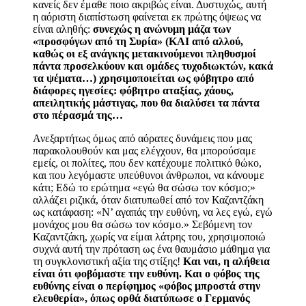
κανείς δεν έμαθε ποιο ακριβώς είναι. Δυστυχώς, αυτή
η αόριστη διαπίστωση φαίνεται εκ πρώτης όψεως να
είναι αληθής
:
συνεχώς
η ανώνυμη μάζα των
«προσφύγων από τη Συρία» (ΚΑΙ από αλλού,
καθώς οι εξ ανάγκης μετακινούμενοι πληθυσμοί
πάντα προσελκύουν και ομάδες τυχοδιωκτών, κακά
τα ψέματα…) χρησιμοποιείται ως φόβητρο από
διάφορες ηγεσίες
:
φόβητρο αταξίας, χάους,
απειλητικής μάστιγας, που θα διαλύσει τα πάντα
στο πέρασμά της…
Ανεξαρτήτως όμως από αόρατες δυνάμεις που μας
παρακολουθούν και μας ελέγχουν,
θα μπορούσαμε
εμείς, οι πολίτες, που δεν κατέχουμε πολιτικό θώκο,
και που λεγόμαστε υπεύθυνοι άνθρωποι, να κάνουμε
κάτι;
Εδώ το ερώτημα «εγώ θα σώσω τον κόσμο;»
αλλάζει ριζικά, όταν διατυπωθεί από τον Καζαντζάκη
ως κατάφαση
:
«
Ν’ αγαπάς την ευθύνη, να λες εγώ, εγώ
μονάχος μου θα σώσω τον κόσμο.» Σεβόμενη τον
Καζαντζάκη, χωρίς να είμαι λάτρης του, χρησιμοποιώ
συχνά αυτή την πρόταση ως ένα θαυμάσιο μάθημα για
τη συγκλονιστική αξία της στίξης!
Και ναι, η αλήθεια
είναι ότι φοβόμαστε την ευθύνη. Και ο φόβος της
ευθύνης είναι ο περίφημος «φόβος μπροστά στην
ελευθερία», όπως ορθά διατύπωσε ο Γερμανός