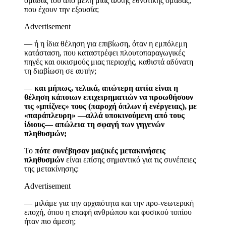
ομάδας του από μέλη μιας άλλης εθνοτικής ομάδας,
που έχουν την εξουσία;
Advertisement
—
ή η ίδια θέληση για επιβίωση, όταν η εμπόλεμη
κατάσταση, που καταστρέφει πλουτοπαραγωγικές
πηγές και οικισμούς μιας περιοχής, καθιστά αδύνατη
τη διαβίωση σε αυτήν;
—
και μήπως, τελικά, απώτερη αιτία είναι η
θέληση κάποιων επιχειρηματιών να προωθήσουν
τις «μπίζνες» τους (παροχή όπλων ή ενέργειας), με
«παράπλευρη» —αλλά υποκινούμενη από τους
ίδιους— απώλεια τη σφαγή των γηγενών
πληθυσμών;
Το
πότε συνέβησαν μαζικές μετακινήσεις
πληθυσμών
είναι επίσης σημαντικό για τις συνέπειες
της μετακίνησης
:
Advertisement
—
μιλάμε για την αρχαιότητα και την προ-νεωτερική
εποχή, όπου η επαφή ανθρώπου και φυσικού τοπίου
ήταν πιο άμεση;