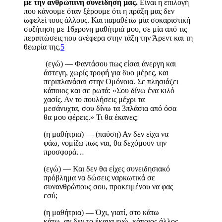
με την ανθρώπινη συνείδησή μας.
Είναι η επιλογή
που κάνουμε όταν
ξέρουμε
ότι η πράξη μας δεν
ωφελεί τους άλλους. Και παραθέτω μία σοκαριστική
συζήτηση με 16χρονη μαθήτριά μου, σε μία από τις
περιπτώσεις που ανέφερα στην τάξη την Άρεντ και τη
θεωρία της.
5
(εγώ) — Φαντάσου πως είσαι άνεργη και
άστεγη, χωρίς τροφή για δυο μέρες, και
περιπλανάσαι στην Ομόνοια. Σε πλησιάζει
κάποιος και σε ρωτά
:
«Σου δίνω ένα κιλό
χασίς. Αν το πουλήσεις μέχρι τα
μεσάνυχτα, σου δίνω τα 3πλάσια από όσα
θα μου φέρεις.» Τι θα έκανες;
(η μαθήτρια) — (παύση) Αν δεν είχα να
φάω, νομίζω πως ναι, θα δεχόμουν την
προσφορά…
(εγώ) — Και δεν θα είχες συνειδησιακό
πρόβλημα να δώσεις ναρκωτικά σε
συνανθρώπους σου, προκειμένου να φας
εσύ;
(η μαθήτρια) — Όχι, γιατί, στο κάτω
κάτω, αν δεν το έκανα εγώ, κάποιος άλλος