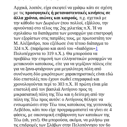
Αρχικά, λοιπόν, είχα σκεφτεί να γράψω κάτι σε σχέση
με τις
προσφυγικές ή μεταναστευτικές κινήσεις σε
άλλα χρόνια, αιώνες και καιρούς
,
π.χ. σχετικά με
την κάθοδο των Δωριέων (που πολλοί, εξάλλου, την
αρνούνται) στο τέλος της 2
ης
χιλιετίας π.Χ. Ή να
σχολιάσω τα διατάγματα των μοναρχών για επιστροφή
των εξορίστων στις πατρίδες τους, με πρωτοστάτη τον
Μ. Αλέξανδρο, που εξέδωσε ένα τέτοιο διάταγμα το
324 π.Χ. (παρόμοιο και αυτό του «διαδόχου»
1
Πολυπέρχοντα το 319 π.Χ.). Θα μπορούσα να
προβάλω την επιμονή των ελληνιστικών μοναρχών να
μετακινούν κατοίκους, είτε για να γεμίζουν πόλεις είτε
για να ξανα-φτιάχνουν μια μεγαλύτερη πόλη από
συνένωση δύο μικρότερων
:
χαρακτηριστικές είναι εδώ
δύο επιστολές που έχουν σωθεί επιγραφικά και
χρονολογούνται περί το 303 π.Χ. Η πρώτη είναι μία
επιστολή από τον βασιλιά Αντίγονο προς τη
μικρασιατική πόλη της Τέω και η δεύτερη από την
πόλη της Τέω προς αυτόν: ο Αντίγονος θέλησε να
ενσωματώσει στην Τέω τους κατοίκους της γειτονικής
Λεβέδου, κάτι που είχε προγραμματιστεί να γίνει σε 4
φάσεις, με οικονομική επιβάρυνση των κατοίκων της
Τέω (
oh, yes!
). Θα μπορούσα, ακόμα, να μιλήσω για
τις επιδρομές των Σλάβων στην Πελοπόννησο τον 6
ο