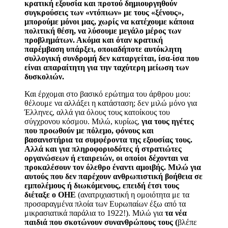
κρατική εξουσία και προτού δημιουργηθούν
συγκρούσεις των «ντόπιων» με τους «ξένους»,
μπορούμε μόνοι μας, χωρίς να κατέχουμε κάποια
πολιτική θέση, να λύσουμε μεγάλο μέρος των
προβλημάτων. Ακόμα και όταν κρατική
παρέμβαση υπάρξει, οποιαδήποτε αυτόκλητη
συλλογική συνδρομή δεν καταργείται, ίσα-ίσα που
είναι απαραίτητη για την ταχύτερη μείωση των
δυσκολιών.
Και έρχομαι στο βασικό ερώτημα του άρθρου μου
:
θέλουμε να αλλάξει η κατάσταση; δεν μιλώ μόνο για
Έλληνες, αλλά για
όλους
τους κατοίκους του
σύγχρονου κόσμου. Μιλώ, κυρίως,
για τους ηγέτες
που προωθούν με πόλεμο
,
φόνους και
βασανιστήρια
τα συμφέροντα της εξουσίας
τους
.
Αλλά και για πληροφοριοδότες ή στρατιώτες
οργανώσεων ή εταιρειών, οι οποίοι δέχονται να
προκαλέσουν τον όλεθρο έναντι αμοιβής. Μιλώ για
αυτούς που
δεν παρέχουν ανθρωπιστική βοήθεια
σε
εμπολέμους ή διωκόμενους, επειδή έτσι τους
διέταξε ο ΟΗΕ
(ανατριχιαστική η ομοιότητα με τα
προσαραγμένα πλοία των Ευρωπαίων έξω από τα
μικρασιατικά παράλια το 1922!). Μιλώ για
τα
νέα
παιδιά που σκοτώνουν συνανθρώπους τους (
βλέπε