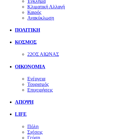
Έγκλημα
Κλιματική Αλλαγή
Καιρός
Ανακύκλωση
ΠΟΛΙΤΙΚΗ
ΚΟΣΜΟΣ
22ΟΣ ΑΙΩΝΑΣ
ΟΙΚΟΝΟΜΙΑ
Ενέργεια
Τουρισμός
Επιχειρήσεις
ΑΠΟΨΗ
LIFE
Πόλη
Σχέσεις
Γεύση