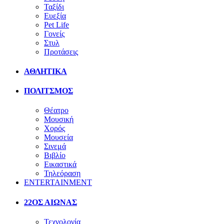
Ταξίδι
Ευεξία
Pet Life
Γονείς
Στυλ
Προτάσεις
ΑΘΛΗΤΙΚΑ
ΠΟΛΙΤΣΜΟΣ
Θέατρο
Μουσική
Χορός
Μουσεία
Σινεμά
Βιβλίο
Εικαστικά
Τηλεόραση
ENTERTAINMENT
22ΟΣ ΑΙΩΝΑΣ
Τεχνολογία