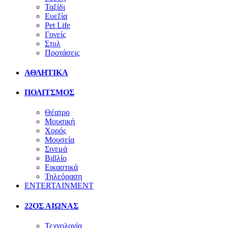
Ταξίδι
Ευεξία
Pet Life
Γονείς
Στυλ
Προτάσεις
ΑΘΛΗΤΙΚΑ
ΠΟΛΙΤΣΜΟΣ
Θέατρο
Μουσική
Χορός
Μουσεία
Σινεμά
Βιβλίο
Εικαστικά
Τηλεόραση
ENTERTAINMENT
22ΟΣ ΑΙΩΝΑΣ
Τεχνολογία