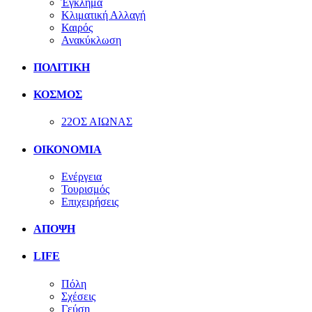
Έγκλημα
Κλιματική Αλλαγή
Καιρός
Ανακύκλωση
ΠΟΛΙΤΙΚΗ
ΚΟΣΜΟΣ
22ΟΣ ΑΙΩΝΑΣ
ΟΙΚΟΝΟΜΙΑ
Ενέργεια
Τουρισμός
Επιχειρήσεις
ΑΠΟΨΗ
LIFE
Πόλη
Σχέσεις
Γεύση