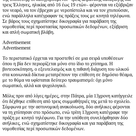
τρεις Έλληνες, ηλικίας από 16 έως 19 ετών– φέρονται να εξύβριζαν
τον νεαρό, να τον έβρεχαν με νεροπίστολα και να τον χτυπούσαν,
ενώ παράλληλα κατέγραφαν τις πράξεις τους με κινητά τηλέφωνα.
Σε βάρος τους σχηματίστηκε δικογραφία για παράβαση της
νομοθεσίας περί προστασίας προσωπικών δεδομένων, εξύβριση
και απλή σωματική βλάβη.
Advertisement
Advertisement
Το περιστατικό έρχεται να προστεθεί σε μια σειρά υποθέσεων
όπου η βία δεν περιορίζεται μόνο στο ίδιο το χτύπημα. Η
βιντεοσκόπηση, ο εξευτελισμός και η πιθανή διάχυση του υλικού
στα κοινωνικά δίκτυα μετατρέπουν την επίθεση σε δημόσιο θέαμα,
με το θύμα να υφίσταται δεύτερο τραυματισμό: όχι μόνο
σωματικό, αλλά και ψυχολογικό.
Μόλις πριν από λίγες ημέρες, στην Πάτρα, μία 13χρονη κατήγγειλε
ότι δέχθηκε επίθεση από τρεις συμμαθήτριές της μετά το σχολείο.
Σύμφωνα με την αστυνομική ανακοίνωση, δύο ανήλικες φέρονται
να τη χτύπησαν στο πρόσωπο, ενώ τρίτη 13χρονη κατέγραφε την
πράξη με κινητό τηλέφωνο. Για την υπόθεση συνελήφθησαν δύο
ανήλικες, ενώ σχηματίστηκε δικογραφία και για παράβαση της
νομοθεσίας περί προσωπικών δεδομένων.