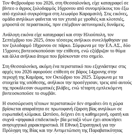
Τον Φεβρουάριο του 2026, στη Θεσσαλονίκη, είχε καταγραφεί σε
βίντεο ο άγριος ξυλοδαρμός 16χρονου από συνομηλίκους του έξω
από σχολικό συγκρότημα στη λεωφόρο Καραμανλή. Στις εικόνες,
ομάδα ανηλίκων φαίνεται να τον χτυπά με γροθιές και κλοτσιές,
μπροστά σε περαστικούς, πριν επέμβουν αστυνομικές δυνάμεις.
Ανάλογη εικόνα είχε καταγραφεί και στην Ηλιούπολη, τον
Σεπτέμβριο του 2025, όπου τέσσερις ανήλικοι συνελήφθησαν για
τον ξυλοδαρμό 18χρονου σε πάρκο. Σύμφωνα με την ΕΛ.ΑΣ., δύο
15χρονες βιντεοσκοπούσαν την επίθεση, ενώ εξύβριζαν το θύμα
και άλλα ανήλικα άτομα που βρίσκονταν στο σημείο.
Στη Θεσσαλονίκη, ακόμη ένα περιστατικό που εξιχνιάστηκε στις
αρχές του 2026 αφορούσε επίθεση σε βάρος 14χρονης στην
περιοχή της Καμάρας, τον Οκτώβριο του 2025. Σύμφωνα με τα
στοιχεία της υπόθεσης, ανήλικοι την προσέγγισαν, τρεις από αυτούς
της προκάλεσαν σωματικές βλάβες, ενώ τέταρτη εμπλεκόμενη
βιντεοσκοπούσε το συμβάν.
Η συσσώρευση τέτοιων περιστατικών δεν σημαίνει ότι η χώρα
βρίσκεται απαραίτητα σε πρωτοφανή έξαρση βίας ανηλίκων σε
ευρωπαϊκή κλίμακα. Ωστόσο, δείχνει ότι η καθημερινή, ορατή και
συχνά «ψηφιακά επιδεικτική» βία μεταξύ νέων έχει αποκτήσει
ανησυχητικά χαρακτηριστικά. Η Εθνική Στρατηγική για την
Πρόληψη της Βίας και την Αντιμετώπιση της Παραβατικότητας