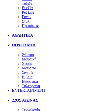
Ταξίδι
Ευεξία
Pet Life
Γονείς
Στυλ
Προτάσεις
ΑΘΛΗΤΙΚΑ
ΠΟΛΙΤΣΜΟΣ
Θέατρο
Μουσική
Χορός
Μουσεία
Σινεμά
Βιβλίο
Εικαστικά
Τηλεόραση
ENTERTAINMENT
22ΟΣ ΑΙΩΝΑΣ
Τεχνολογία