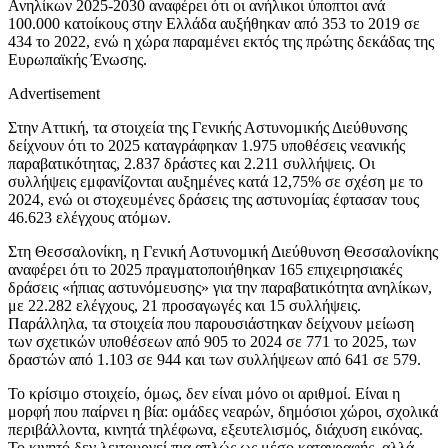
Ανηλίκων 2025-2030 αναφέρει ότι οι ανήλικοι ύποπτοι ανά
100.000 κατοίκους στην Ελλάδα αυξήθηκαν από 353 το 2019 σε
434 το 2022, ενώ η χώρα παραμένει εκτός της πρώτης δεκάδας της
Ευρωπαϊκής Ένωσης.
Advertisement
Στην Αττική, τα στοιχεία της Γενικής Αστυνομικής Διεύθυνσης
δείχνουν ότι το 2025 καταγράφηκαν 1.975 υποθέσεις νεανικής
παραβατικότητας, 2.837 δράστες και 2.211 συλλήψεις. Οι
συλλήψεις εμφανίζονται αυξημένες κατά 12,75% σε σχέση με το
2024, ενώ οι στοχευμένες δράσεις της αστυνομίας έφτασαν τους
46.623 ελέγχους ατόμων.
Στη Θεσσαλονίκη, η Γενική Αστυνομική Διεύθυνση Θεσσαλονίκης
αναφέρει ότι το 2025 πραγματοποιήθηκαν 165 επιχειρησιακές
δράσεις «ήπιας αστυνόμευσης» για την παραβατικότητα ανηλίκων,
με 22.282 ελέγχους, 21 προσαγωγές και 15 συλλήψεις.
Παράλληλα, τα στοιχεία που παρουσιάστηκαν δείχνουν μείωση
των σχετικών υποθέσεων από 905 το 2024 σε 771 το 2025, των
δραστών από 1.103 σε 944 και των συλλήψεων από 641 σε 579.
Το κρίσιμο στοιχείο, όμως, δεν είναι μόνο οι αριθμοί. Είναι η
μορφή που παίρνει η βία: ομάδες νεαρών, δημόσιοι χώροι, σχολικά
περιβάλλοντα, κινητά τηλέφωνα, εξευτελισμός, διάχυση εικόνας.
Το κινητό δεν λειτουργεί πια απλώς ως μέσο καταγραφής, αλλά