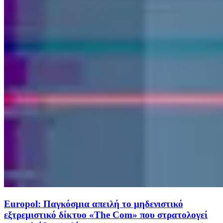
Europol: Παγκόσμια απειλή το μηδενιστικό
εξτρεμιστικό δίκτυο «The Com» που στρατολογεί