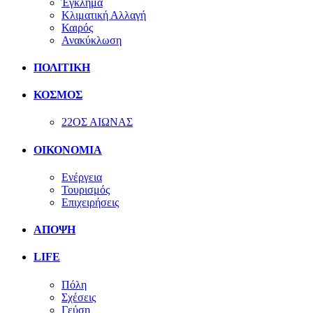
Έγκλημα
Κλιματική Αλλαγή
Καιρός
Ανακύκλωση
ΠΟΛΙΤΙΚΗ
ΚΟΣΜΟΣ
22ΟΣ ΑΙΩΝΑΣ
ΟΙΚΟΝΟΜΙΑ
Ενέργεια
Τουρισμός
Επιχειρήσεις
ΑΠΟΨΗ
LIFE
Πόλη
Σχέσεις
Γεύση