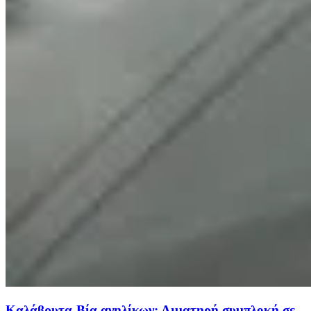
Καλάβρυτα-Βία ανηλίκων: Αιματηρή συμπλοκή σε