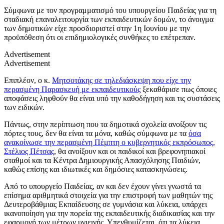
Σύμφωνα με τον προγραμματισμό του υπουργείου Παιδείας για τη
σταδιακή επαναλειτουργία των εκπαιδευτικών δομών, το άνοιγμα
των δημοτικών είχε προσδιοριστεί στην 1η Ιουνίου με την
προϋπόθεση ότι οι επιδημιολογικές συνθήκες το επέτρεπαν.
Advertisement
Advertisement
Επιπλέον, ο κ.
Μητσοτάκης σε τηλεδιάσκεψη που είχε την
περασμένη Παρασκευή με εκπαιδευτικούς
ξεκαθάρισε πως όποιες
αποφάσεις ληφθούν θα είναι υπό την καθοδήγηση και τις συστάσεις
των ειδικών.
Πάντως, στην περίπτωση που τα δημοτικά σχολεία ανοίξουν τις
πόρτες τους, δεν θα είναι τα μόνα, καθώς σύμφωνα με τα
όσα
ανακοίνωσε την περασμένη Πέμπτη ο κυβερνητικός εκπρόσωπος,
Στέλιος Πέτσας
, θα ανοίξουν και οι παιδικοί και βρεφονηπιακοί
σταθμοί και τα Κέντρα Δημιουργικής Απασχόλησης Παιδιών,
καθώς επίσης και ιδιωτικές και δημόσιες κατασκηνώσεις.
Από το υπουργείο Παιδείας, αν και δεν έχουν γίνει γνωστά τα
επίσημα αριθμητικά στοιχεία για την επιστροφή των μαθητών της
Δευτεροβάθμιας Εκπαίδευσης σε γυμνάσια και λύκεια, υπάρχει
ικανοποίηση για την πορεία της εκπαιδευτικής διαδικασίας και την
εφαρμογή των μέτρων υγιεινής. Υπενθυμίζεται, ότι τα λύκεια