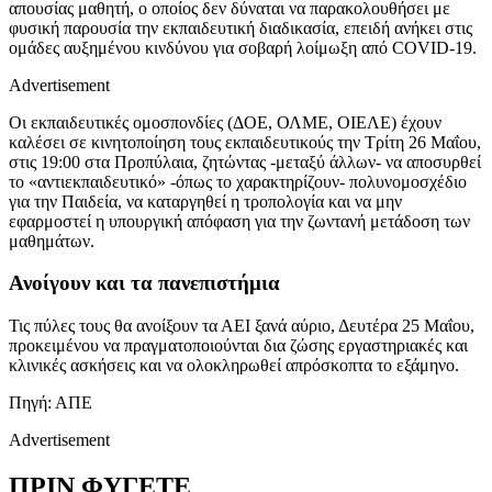
απουσίας μαθητή, ο οποίος δεν δύναται να παρακολουθήσει με
φυσική παρουσία την εκπαιδευτική διαδικασία, επειδή ανήκει στις
ομάδες αυξημένου κινδύνου για σοβαρή λοίμωξη από COVID-19.
Advertisement
Οι εκπαιδευτικές ομοσπονδίες (ΔΟΕ, ΟΛΜΕ, ΟΙΕΛΕ) έχουν
καλέσει σε κινητοποίηση τους εκπαιδευτικούς την Τρίτη 26 Μαΐου,
στις 19:00 στα Προπύλαια, ζητώντας -μεταξύ άλλων- να αποσυρθεί
το «αντιεκπαιδευτικό» -όπως το χαρακτηρίζουν- πολυνομοσχέδιο
για την Παιδεία, να καταργηθεί η τροπολογία και να μην
εφαρμοστεί η υπουργική απόφαση για την ζωντανή μετάδοση των
μαθημάτων.
Ανοίγουν και τα πανεπιστήμια
Τις πύλες τους θα ανοίξουν τα ΑΕΙ ξανά αύριο, Δευτέρα 25 Μαΐου,
προκειμένου να πραγματοποιούνται δια ζώσης εργαστηριακές και
κλινικές ασκήσεις και να ολοκληρωθεί απρόσκοπτα το εξάμηνο.
Πηγή: ΑΠΕ
Advertisement
ΠΡΙΝ ΦΥΓΕΤΕ