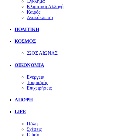
Έγκλημα
Κλιματική Αλλαγή
Καιρός
Ανακύκλωση
ΠΟΛΙΤΙΚΗ
ΚΟΣΜΟΣ
22ΟΣ ΑΙΩΝΑΣ
ΟΙΚΟΝΟΜΙΑ
Ενέργεια
Τουρισμός
Επιχειρήσεις
ΑΠΟΨΗ
LIFE
Πόλη
Σχέσεις
Γεύση