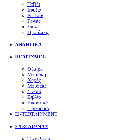
Ταξίδι
Ευεξία
Pet Life
Γονείς
Στυλ
Προτάσεις
ΑΘΛΗΤΙΚΑ
ΠΟΛΙΤΣΜΟΣ
Θέατρο
Μουσική
Χορός
Μουσεία
Σινεμά
Βιβλίο
Εικαστικά
Τηλεόραση
ENTERTAINMENT
22ΟΣ ΑΙΩΝΑΣ
Τεχνολογία