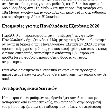
άνοιξαν τις πόρτες τους για τους μαθητές της Γ′ λυκείου πριν από
δύο εβδομάδες -την 11η Μαΐου- και την περασμένη Δευτέρα -την
18η Μαΐου- άνοιξαν και τα γυμνάσια και επέστρεψαν στις αίθουσες
και οι μαθητές της Α′ και Β′ λυκείου.
Ετοιμασίες για τις Πανελλαδικές Εξετάσεις 2020
Παράλληλα, η προετοιμασία για τη διεξαγωγή των φετινών
Πανελλαδικών έχει ξεκινήσει. Ηδη, με σχετική ΚΥΑ, καθορίστηκε
ότι κατά τη διάρκεια των Πανελλαδικών Εξετάσεων 2020 θα είναι
προαιρετική η χρήση μάσκας για τους υποψηφίους και υποχρεωτική
για τους επιτηρητές, απαραίτητη η απόσταση 1,5 μέτρου και
πρόβλεψη για φυσικό αερισμό στις αίθουσες και χωρίς
ανεμιστήρες.
Επιπλέον, ορίστηκαν τα εξεταστικά κέντρα και τις προσεχείς
ημέρες αναμένεται να ακολουθήσει η κατανομή των υποψηφίων σε
αυτά.
Αντιδράσεις εκπαιδευτικών
Η επιστροφή των μαθητών στα θρανία έχει συνοδευτεί και με
αντιδράσεις από εκπαιδευτικούς, που αντιδρούν στην εφαρμογή
του μέτρου της ζωντανής μετάδοσης μαθημάτων, σε περίπτωση