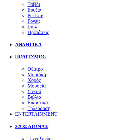
Ταξίδι
Ευεξία
Pet Life
Γονείς
Στυλ
Προτάσεις
ΑΘΛΗΤΙΚΑ
ΠΟΛΙΤΣΜΟΣ
Θέατρο
Μουσική
Χορός
Μουσεία
Σινεμά
Βιβλίο
Εικαστικά
Τηλεόραση
ENTERTAINMENT
22ΟΣ ΑΙΩΝΑΣ
Τεχνολογία