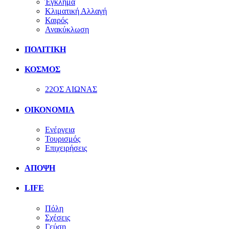
Έγκλημα
Κλιματική Αλλαγή
Καιρός
Ανακύκλωση
ΠΟΛΙΤΙΚΗ
ΚΟΣΜΟΣ
22ΟΣ ΑΙΩΝΑΣ
ΟΙΚΟΝΟΜΙΑ
Ενέργεια
Τουρισμός
Επιχειρήσεις
ΑΠΟΨΗ
LIFE
Πόλη
Σχέσεις
Γεύση