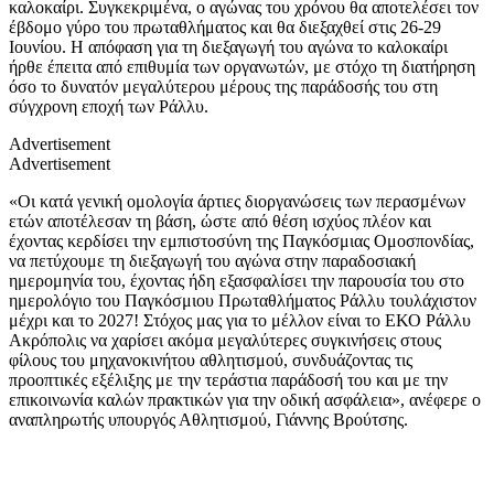
καλοκαίρι. Συγκεκριμένα, ο αγώνας του χρόνου θα αποτελέσει τον
έβδομο γύρο του πρωταθλήματος και θα διεξαχθεί στις 26-29
Ιουνίου. Η απόφαση για τη διεξαγωγή του αγώνα το καλοκαίρι
ήρθε έπειτα από επιθυμία των οργανωτών, με στόχο τη διατήρηση
όσο το δυνατόν μεγαλύτερου μέρους της παράδοσής του στη
σύγχρονη εποχή των Ράλλυ.
Advertisement
Advertisement
«Οι κατά γενική ομολογία άρτιες διοργανώσεις των περασμένων
ετών αποτέλεσαν τη βάση, ώστε από θέση ισχύος πλέον και
έχοντας κερδίσει την εμπιστοσύνη της Παγκόσμιας Ομοσπονδίας,
να πετύχουμε τη διεξαγωγή του αγώνα στην παραδοσιακή
ημερομηνία του, έχοντας ήδη εξασφαλίσει την παρουσία του στο
ημερολόγιο του Παγκόσμιου Πρωταθλήματος Ράλλυ τουλάχιστον
μέχρι και το 2027! Στόχος μας για το μέλλον είναι το ΕΚΟ Ράλλυ
Ακρόπολις να χαρίσει ακόμα μεγαλύτερες συγκινήσεις στους
φίλους του μηχανοκινήτου αθλητισμού, συνδυάζοντας τις
προοπτικές εξέλιξης με την τεράστια παράδοσή του και με την
επικοινωνία καλών πρακτικών για την οδική ασφάλεια», ανέφερε ο
αναπληρωτής υπουργός Αθλητισμού, Γιάννης Βρούτσης.