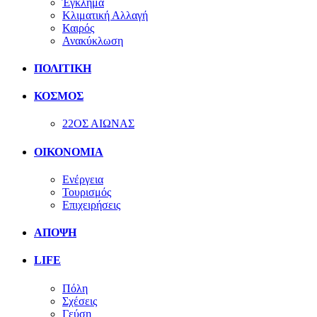
Έγκλημα
Κλιματική Αλλαγή
Καιρός
Ανακύκλωση
ΠΟΛΙΤΙΚΗ
ΚΟΣΜΟΣ
22ΟΣ ΑΙΩΝΑΣ
ΟΙΚΟΝΟΜΙΑ
Ενέργεια
Τουρισμός
Επιχειρήσεις
ΑΠΟΨΗ
LIFE
Πόλη
Σχέσεις
Γεύση