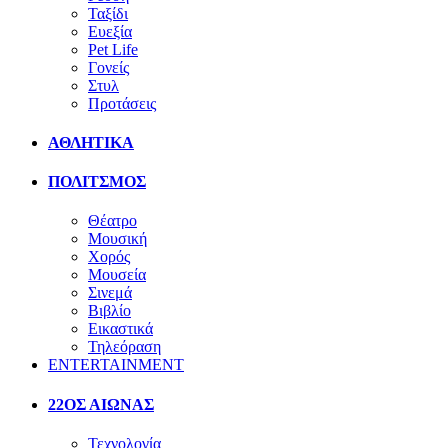
Ταξίδι
Ευεξία
Pet Life
Γονείς
Στυλ
Προτάσεις
ΑΘΛΗΤΙΚΑ
ΠΟΛΙΤΣΜΟΣ
Θέατρο
Μουσική
Χορός
Μουσεία
Σινεμά
Βιβλίο
Εικαστικά
Τηλεόραση
ENTERTAINMENT
22ΟΣ ΑΙΩΝΑΣ
Τεχνολογία