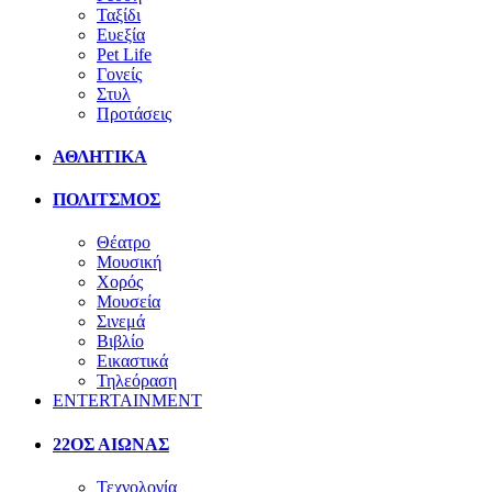
Ταξίδι
Ευεξία
Pet Life
Γονείς
Στυλ
Προτάσεις
ΑΘΛΗΤΙΚΑ
ΠΟΛΙΤΣΜΟΣ
Θέατρο
Μουσική
Χορός
Μουσεία
Σινεμά
Βιβλίο
Εικαστικά
Τηλεόραση
ENTERTAINMENT
22ΟΣ ΑΙΩΝΑΣ
Τεχνολογία