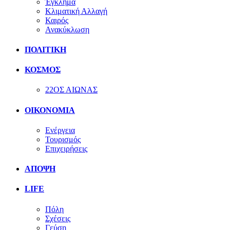
Έγκλημα
Κλιματική Αλλαγή
Καιρός
Ανακύκλωση
ΠΟΛΙΤΙΚΗ
ΚΟΣΜΟΣ
22ΟΣ ΑΙΩΝΑΣ
ΟΙΚΟΝΟΜΙΑ
Ενέργεια
Τουρισμός
Επιχειρήσεις
ΑΠΟΨΗ
LIFE
Πόλη
Σχέσεις
Γεύση