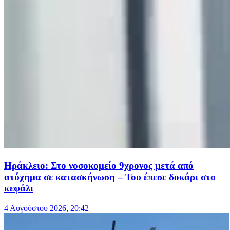
Ηράκλειο: Στο νοσοκομείο 9χρονος μετά από
ατύχημα σε κατασκήνωση – Του έπεσε δοκάρι στο
κεφάλι
4 Αυγούστου 2026, 20:42