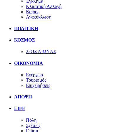
Έγκλημα
Κλιματική Αλλαγή
Καιρός
Ανακύκλωση
ΠΟΛΙΤΙΚΗ
ΚΟΣΜΟΣ
22ΟΣ ΑΙΩΝΑΣ
ΟΙΚΟΝΟΜΙΑ
Ενέργεια
Τουρισμός
Επιχειρήσεις
ΑΠΟΨΗ
LIFE
Πόλη
Σχέσεις
Γεύση