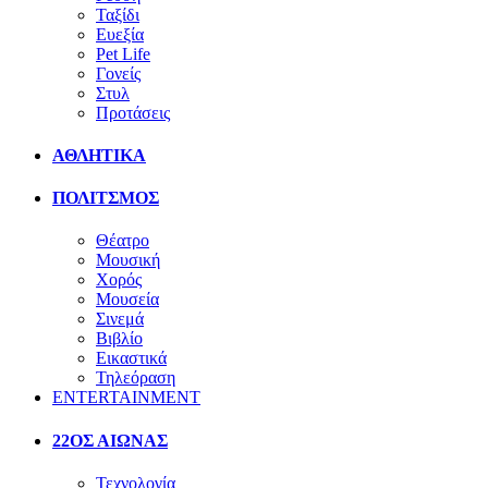
Ταξίδι
Ευεξία
Pet Life
Γονείς
Στυλ
Προτάσεις
ΑΘΛΗΤΙΚΑ
ΠΟΛΙΤΣΜΟΣ
Θέατρο
Μουσική
Χορός
Μουσεία
Σινεμά
Βιβλίο
Εικαστικά
Τηλεόραση
ENTERTAINMENT
22ΟΣ ΑΙΩΝΑΣ
Τεχνολογία