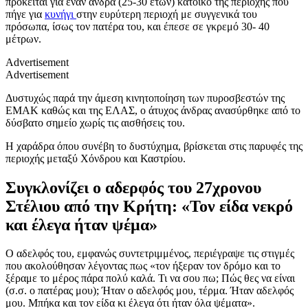
πρόκειται για έναν άνδρα (25-30 ετών) κάτοικο της περιοχής που
πήγε για
κυνήγι
στην ευρύτερη περιοχή με συγγενικά του
πρόσωπα, ίσως τον πατέρα του, και έπεσε σε γκρεμό 30- 40
μέτρων.
Advertisement
Advertisement
Δυστυχώς παρά την άμεση κινητοποίηση των πυροσβεστών της
ΕΜΑΚ καθώς και της ΕΛΑΣ, ο άτυχος άνδρας ανασύρθηκε από το
δύσβατο σημείο χωρίς τις αισθήσεις του.
Η χαράδρα όπου συνέβη το δυστύχημα, βρίσκεται στις παρυφές της
περιοχής μεταξύ Χόνδρου και Καστρίου.
Συγκλονίζει ο αδερφός του 27χρονου
Στέλιου από την Κρήτη: «Τον είδα νεκρό
και έλεγα ήταν ψέμα»
Ο αδελφός του, εμφανώς συντετριμμένος, περιέγραψε τις στιγμές
που ακολούθησαν λέγοντας πως «τον ήξεραν τον δρόμο και το
ξέραμε το μέρος πάρα πολύ καλά. Τι να σου πω; Πώς θες να είναι
(σ.σ. ο πατέρας μου); Ήταν ο αδελφός μου, τέρμα. Ήταν αδελφός
μου. Μπήκα και τον είδα κι έλεγα ότι ήταν όλα ψέματα».