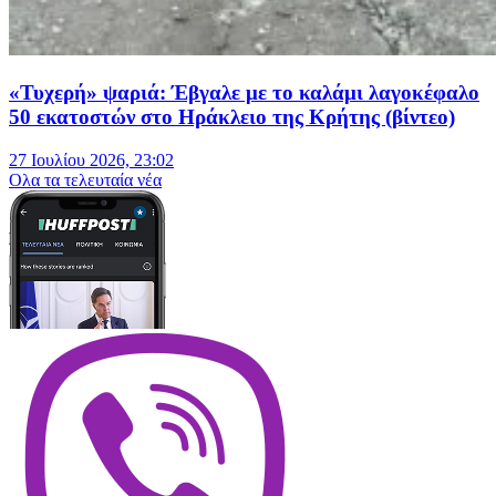
«Τυχερή» ψαριά: Έβγαλε με το καλάμι λαγοκέφαλο
50 εκατοστών στο Ηράκλειο της Κρήτης (βίντεο)
27 Ιουλίου 2026, 23:02
Oλα τα τελευταία νέα