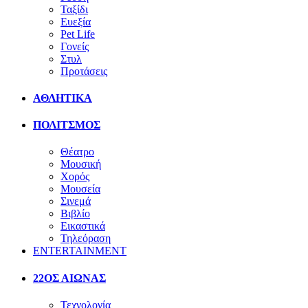
Ταξίδι
Ευεξία
Pet Life
Γονείς
Στυλ
Προτάσεις
ΑΘΛΗΤΙΚΑ
ΠΟΛΙΤΣΜΟΣ
Θέατρο
Μουσική
Χορός
Μουσεία
Σινεμά
Βιβλίο
Εικαστικά
Τηλεόραση
ENTERTAINMENT
22ΟΣ ΑΙΩΝΑΣ
Τεχνολογία