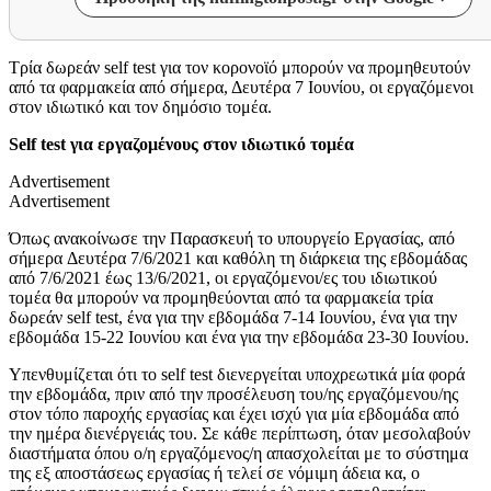
Τρία δωρεάν self test για τον κορονοϊό μπορούν να προμηθευτούν
από τα φαρμακεία από σήμερα, Δευτέρα 7 Ιουνίου, οι εργαζόμενοι
στον ιδιωτικό και τον δημόσιο τομέα.
Self test για εργαζομένους στον ιδιωτικό τομέα
Advertisement
Advertisement
Όπως ανακοίνωσε την Παρασκευή το υπουργείο Εργασίας, από
σήμερα Δευτέρα 7/6/2021 και καθόλη τη διάρκεια της εβδομάδας
από 7/6/2021 έως 13/6/2021, οι εργαζόμενοι/ες του ιδιωτικού
τομέα θα μπορούν να προμηθεύονται από τα φαρμακεία τρία
δωρεάν self test, ένα για την εβδομάδα 7-14 Ιουνίου, ένα για την
εβδομάδα 15-22 Ιουνίου και ένα για την εβδομάδα 23-30 Ιουνίου.
Υπενθυμίζεται ότι το self test διενεργείται υποχρεωτικά μία φορά
την εβδομάδα, πριν από την προσέλευση του/ης εργαζόμενου/ης
στον τόπο παροχής εργασίας και έχει ισχύ για μία εβδομάδα από
την ημέρα διενέργειάς του. Σε κάθε περίπτωση, όταν μεσολαβούν
διαστήματα όπου ο/η εργαζόμενος/η απασχολείται με το σύστημα
της εξ αποστάσεως εργασίας ή τελεί σε νόμιμη άδεια κα, ο