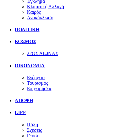
Έγκλημα
Κλιματική Αλλαγή
Καιρός
Ανακύκλωση
ΠΟΛΙΤΙΚΗ
ΚΟΣΜΟΣ
22ΟΣ ΑΙΩΝΑΣ
ΟΙΚΟΝΟΜΙΑ
Ενέργεια
Τουρισμός
Επιχειρήσεις
ΑΠΟΨΗ
LIFE
Πόλη
Σχέσεις
Γεύση