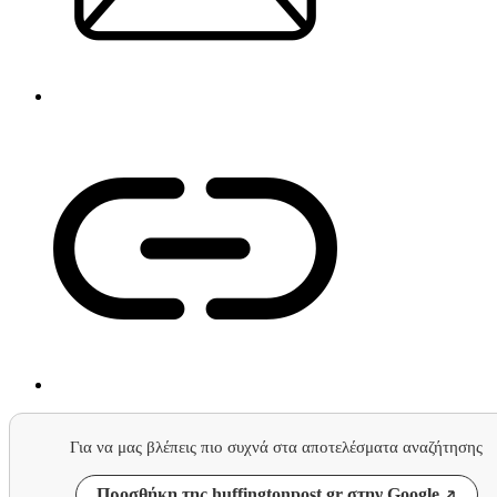
Για να μας βλέπεις πιο συχνά στα αποτελέσματα αναζήτησης
Προσθήκη της huffingtonpost.gr στην Google