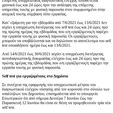
επόμενος υποχρεωτικός διαγνωστικός έλεγχος τοποθετείται
χρονικά έως και 24 ώρες πριν την ανάληψη της επόμενης
υπηρεσίας του/ης με φυσική παρουσία στον συμφωνημένο στην
ατομική του/ης σύμβαση τόπο εργασίας.
Κατ’ εξαίρεση για την εβδομάδα από 7/6/2021 έως 13/6/2021 δεν
ισχύει η υποχρέωση διενέργειας του self test έως και 24 ώρες προ
της πρώτης ημέρας της εβδομάδας που ο/η εργαζόμενος/η παρέχει
την εργασία του/ης με φυσική παρουσία. Οι εργαζόμενοι/ες
μπορούν να υποβάλλονται και να δηλώνουν το αποτέλεσμα του self
test οποιαδήποτε ημέρα έως και 13/6/2021.
Από 14/6/2021 έως 30/6/2021 ισχύει η υποχρέωση διενέργειας
αυτοδιαγνωστικής δοκιμασίας ελέγχου έως και 24 ώρες προ της
πρώτης ημέρας της εβδομάδας που ο/η εργαζόμενος/η παρέχει την
εργασία του/ης με φυσική παρουσία.
Self test για εργαζομένους στο Δημόσιο
Σε συνέχεια της εφαρμογής του υποχρεωτικού μέτρου του
διαγνωστικού ελέγχου νόσησης από τον κορονοϊό στο σύνολο των
υπαλλήλων του Δημοσίου, επισημαίνεται από το υπουργείο
Εσωτερικών ότι από σήμερα Δευτέρα 7 Ιουνίου έως την
Παρασκευή 12 Ιουνίου θα είναι σε θέση να προμηθευτούν τρία νέα
self test.