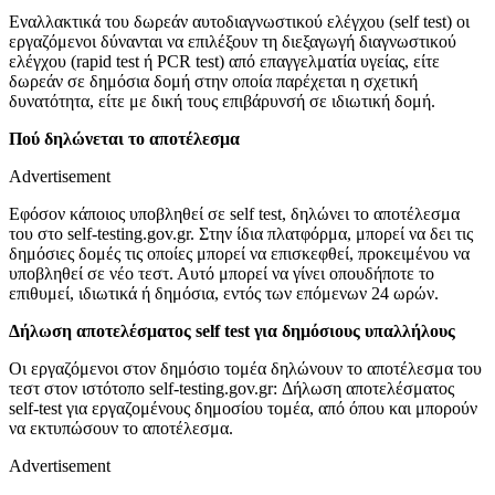
Εναλλακτικά του δωρεάν αυτοδιαγνωστικού ελέγχου (self test) οι
εργαζόμενοι δύνανται να επιλέξουν τη διεξαγωγή διαγνωστικού
ελέγχου (rapid test ή PCR test) από επαγγελματία υγείας, είτε
δωρεάν σε δημόσια δομή στην οποία παρέχεται η σχετική
δυνατότητα, είτε με δική τους επιβάρυνσή σε ιδιωτική δομή.
Πού δηλώνεται το αποτέλεσμα
Advertisement
Εφόσον κάποιος υποβληθεί σε self test, δηλώνει το αποτέλεσμα
του στο self-testing.gov.gr. Στην ίδια πλατφόρμα, μπορεί να δει τις
δημόσιες δομές τις οποίες μπορεί να επισκεφθεί, προκειμένου να
υποβληθεί σε νέο τεστ. Αυτό μπορεί να γίνει οπουδήποτε το
επιθυμεί, ιδιωτικά ή δημόσια, εντός των επόμενων 24 ωρών.
Δήλωση αποτελέσματος self test για δημόσιους υπαλλήλους
Οι εργαζόμενοι στον δημόσιο τομέα δηλώνουν το αποτέλεσμα του
τεστ στον ιστότοπο self-testing.gov.gr: Δήλωση αποτελέσματος
self-test για εργαζομένους δημοσίου τομέα, από όπου και μπορούν
να εκτυπώσουν το αποτέλεσμα.
Advertisement