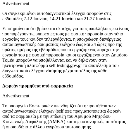
Advertisement
Οι συγκεκριμένοι αυτοδιαγνωστικοί έλεγχοι αφορούν στις
εβδομάδες 7-12 Ιουνίου, 14-21 Ιουνίου και 21-27 Ιουνίου.
Επισημαίνεται ότι βρίσκεται σε ισχύ, για τους υπαλλήλους εκείνους
που παρέχουν τις υπηρεσίες τους με φυσική παρουσία στον τόπο
εργασίας τους και δεν τηλεργάζονται, η υποχρέωση διενέργειας
αυτοδιαγνωστικής δοκιμασίας ελέγχου έως και 24 ώρες προ της
πρώτης ημέρας της εβδομάδας που ο εργαζόμενος παρέχει την
εργασία του με φυσική παρουσία και οι εργαζόμενοι στον Δημόσιο
Τομέα μπορούν να υποβάλλονται και να δηλώνουν στην
ηλεκτρονική πλατφόρμα self-testing.gov.gr το αποτέλεσμα του
διαγνωστικού ελέγχου νόσησης μέχρι το τέλος της κάθε
εβδομάδας.
Δωρεάν προμήθεια από φαρμακεία
Advertisement
Το υπουργείο Εσωτερικών υπενθυμίζει ότι η προμήθεια των
αυτοδιαγνωστικών ελέγχων (self test) πραγματοποιείται δωρεάν
από τα φαρμακεία με την επίδειξη του Αριθμού Μητρώου
Κοινωνικής Ασφάλισης (ΑΜΚΑ) και της αστυνομικής ταυτότητας
ή οποιουδήποτε άλλου εγγράφου ταυτοποίησης.