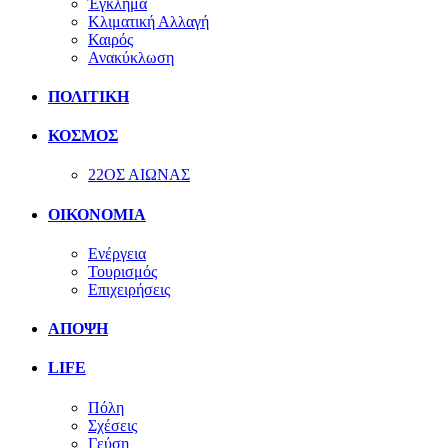
Έγκλημα
Κλιματική Αλλαγή
Καιρός
Ανακύκλωση
ΠΟΛΙΤΙΚΗ
ΚΟΣΜΟΣ
22ΟΣ ΑΙΩΝΑΣ
ΟΙΚΟΝΟΜΙΑ
Ενέργεια
Τουρισμός
Επιχειρήσεις
ΑΠΟΨΗ
LIFE
Πόλη
Σχέσεις
Γεύση