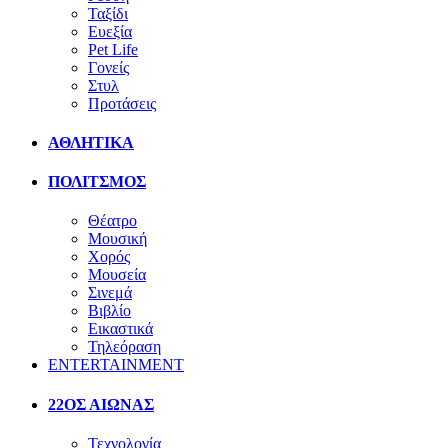
Ταξίδι
Ευεξία
Pet Life
Γονείς
Στυλ
Προτάσεις
ΑΘΛΗΤΙΚΑ
ΠΟΛΙΤΣΜΟΣ
Θέατρο
Μουσική
Χορός
Μουσεία
Σινεμά
Βιβλίο
Εικαστικά
Τηλεόραση
ENTERTAINMENT
22ΟΣ ΑΙΩΝΑΣ
Τεχνολογία