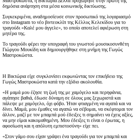
Μαστροκώστα, η Βικτώρια Δέλλα προχώρησε στην πρώτη της
δημόσια ανάρτηση στα μέσα κοινωνικής δικτύωσης.
Συγκεκριμένα, αναδημοσίευσε στον προσωπικό της λογαριασμό
στο Instagram το νέο βιντεοκλίπ της Κέλλυς Κελεκίδου για το
τραγούδι «Καλέ μου άγγελε», το οποίο αποτελεί αφιέρωση στη
μητέρα της.
Το τραγούδι φέρει την υπογραφή του γνωστού μουσικοσυνθέτη
Γιώργου Μουκίδη και δημιουργήθηκε στη μνήμη της Γωγώς
Μαστροκώστα.
Η Βικτώρια είχε συγκλονίσει εκφωνώντας τον επικήδειο της
Γωγώς Μαστροκώστα κατά την εξόδιο ακολουθία.
«Η μαμά μου έζησε τη ζωή της με χαμόγελο και περηφάνια,
αγάπησε βαθιά, έδωσε δύναμη σε όλους μας ξεχωριστά και
πάλεψε με χαμόγελο, όχι φόβο. Ήταν φτιαγμένη να αγαπά και να
δίνει. Μαμά, μου έμαθες να αγαπώ να σέβομαι, να σκέφτομαι τον
άλλον, μαζί με τον μπαμπά μού έδειξες τι σημαίνει να έχεις αξίες,
να μην είμαι κακομαθημένη. Μου έδειξες τι είναι ο έρωτας, η
αφοσίωση και η απόλυτη εμπιστοσύνη» είχε πει.
«Στον γάμο σου είχαν γράψει ένα τραγούδι για τον μπαμπά και