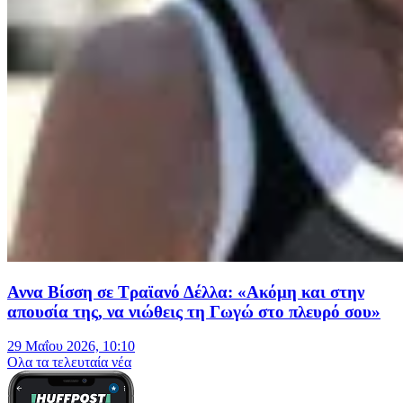
Αννα Βίσση σε Τραϊανό Δέλλα: «Ακόμη και στην
απουσία της, να νιώθεις τη Γωγώ στο πλευρό σου»
29 Μαΐου 2026, 10:10
Oλα τα τελευταία νέα