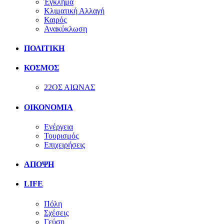
Έγκλημα
Κλιματική Αλλαγή
Καιρός
Ανακύκλωση
ΠΟΛΙΤΙΚΗ
ΚΟΣΜΟΣ
22ΟΣ ΑΙΩΝΑΣ
ΟΙΚΟΝΟΜΙΑ
Ενέργεια
Τουρισμός
Επιχειρήσεις
ΑΠΟΨΗ
LIFE
Πόλη
Σχέσεις
Γεύση