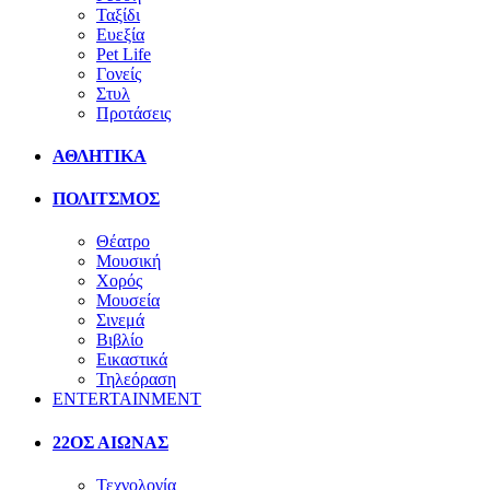
Ταξίδι
Ευεξία
Pet Life
Γονείς
Στυλ
Προτάσεις
ΑΘΛΗΤΙΚΑ
ΠΟΛΙΤΣΜΟΣ
Θέατρο
Μουσική
Χορός
Μουσεία
Σινεμά
Βιβλίο
Εικαστικά
Τηλεόραση
ENTERTAINMENT
22ΟΣ ΑΙΩΝΑΣ
Τεχνολογία