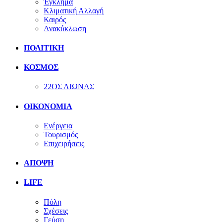
Έγκλημα
Κλιματική Αλλαγή
Καιρός
Ανακύκλωση
ΠΟΛΙΤΙΚΗ
ΚΟΣΜΟΣ
22ΟΣ ΑΙΩΝΑΣ
ΟΙΚΟΝΟΜΙΑ
Ενέργεια
Τουρισμός
Επιχειρήσεις
ΑΠΟΨΗ
LIFE
Πόλη
Σχέσεις
Γεύση