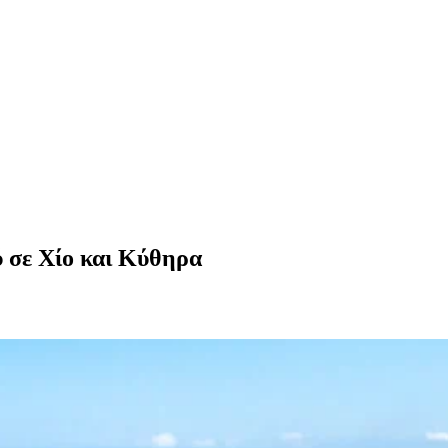
ύ σε Χίο και Κύθηρα