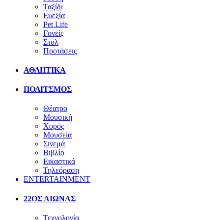
Ταξίδι
Ευεξία
Pet Life
Γονείς
Στυλ
Προτάσεις
ΑΘΛΗΤΙΚΑ
ΠΟΛΙΤΣΜΟΣ
Θέατρο
Μουσική
Χορός
Μουσεία
Σινεμά
Βιβλίο
Εικαστικά
Τηλεόραση
ENTERTAINMENT
22ΟΣ ΑΙΩΝΑΣ
Τεχνολογία