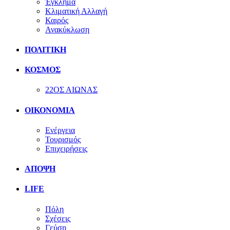
Έγκλημα
Κλιματική Αλλαγή
Καιρός
Ανακύκλωση
ΠΟΛΙΤΙΚΗ
ΚΟΣΜΟΣ
22ΟΣ ΑΙΩΝΑΣ
ΟΙΚΟΝΟΜΙΑ
Ενέργεια
Τουρισμός
Επιχειρήσεις
ΑΠΟΨΗ
LIFE
Πόλη
Σχέσεις
Γεύση