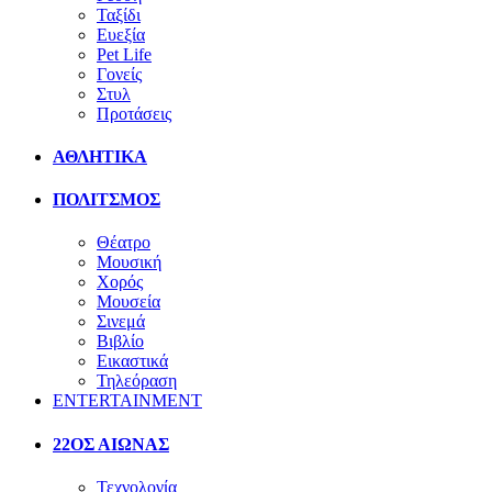
Ταξίδι
Ευεξία
Pet Life
Γονείς
Στυλ
Προτάσεις
ΑΘΛΗΤΙΚΑ
ΠΟΛΙΤΣΜΟΣ
Θέατρο
Μουσική
Χορός
Μουσεία
Σινεμά
Βιβλίο
Εικαστικά
Τηλεόραση
ENTERTAINMENT
22ΟΣ ΑΙΩΝΑΣ
Τεχνολογία