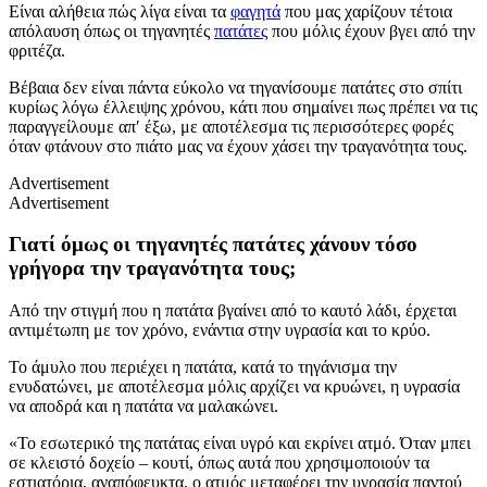
Είναι αλήθεια πώς λίγα είναι τα
φαγητά
που μας χαρίζουν τέτοια
απόλαυση όπως οι τηγανητές
πατάτες
που μόλις έχουν βγει από την
φριτέζα.
Βέβαια δεν είναι πάντα εύκολο να τηγανίσουμε πατάτες στο σπίτι
κυρίως λόγω έλλειψης χρόνου, κάτι που σημαίνει πως πρέπει να τις
παραγγείλουμε απ′ έξω, με αποτέλεσμα τις περισσότερες φορές
όταν φτάνουν στο πιάτο μας να έχουν χάσει την τραγανότητα τους.
Advertisement
Advertisement
Γιατί όμως οι τηγανητές πατάτες χάνουν τόσο
γρήγορα την τραγανότητα τους;
Από την στιγμή που η πατάτα βγαίνει από το καυτό λάδι, έρχεται
αντιμέτωπη με τον χρόνο, ενάντια στην υγρασία και το κρύο.
Το άμυλο που περιέχει η πατάτα, κατά το τηγάνισμα την
ενυδατώνει, με αποτέλεσμα μόλις αρχίζει να κρυώνει, η υγρασία
να αποδρά και η πατάτα να μαλακώνει.
«Το εσωτερικό της πατάτας είναι υγρό και εκρίνει ατμό. Όταν μπει
σε κλειστό δοχείο – κουτί, όπως αυτά που χρησιμοποιούν τα
εστιατόρια, αναπόφευκτα, ο ατμός μεταφέρει την υγρασία παντού