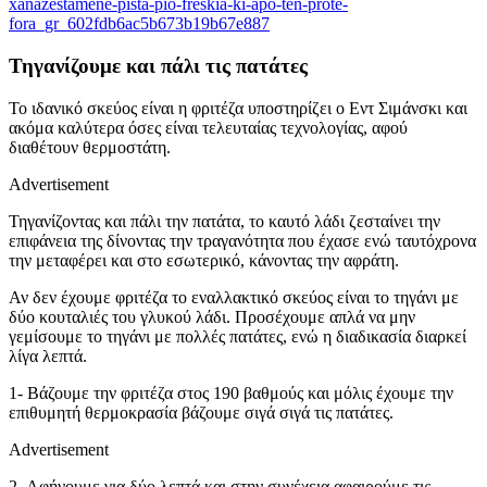
xanazestamene-pista-pio-freskia-ki-apo-ten-prote-
fora_gr_602fdb6ac5b673b19b67e887
Τηγανίζουμε και πάλι τις πατάτες
Το ιδανικό σκεύος είναι η φριτέζα υποστηρίζει ο Εντ Σιμάνσκι και
ακόμα καλύτερα όσες είναι τελευταίας τεχνολογίας, αφού
διαθέτουν θερμοστάτη.
Advertisement
Τηγανίζοντας και πάλι την πατάτα, το καυτό λάδι ζεσταίνει την
επιφάνεια της δίνοντας την τραγανότητα που έχασε ενώ ταυτόχρονα
την μεταφέρει και στο εσωτερικό, κάνοντας την αφράτη.
Αν δεν έχουμε φριτέζα το εναλλακτικό σκεύος είναι το τηγάνι με
δύο κουταλιές του γλυκού λάδι. Προσέχουμε απλά να μην
γεμίσουμε το τηγάνι με πολλές πατάτες, ενώ η διαδικασία διαρκεί
λίγα λεπτά.
1- Βάζουμε την φριτέζα στος 190 βαθμούς και μόλις έχουμε την
επιθυμητή θερμοκρασία βάζουμε σιγά σιγά τις πατάτες.
Advertisement
2- Αφήνουμε για δύο λεπτά και στην συνέχεια αφαιρούμε τις