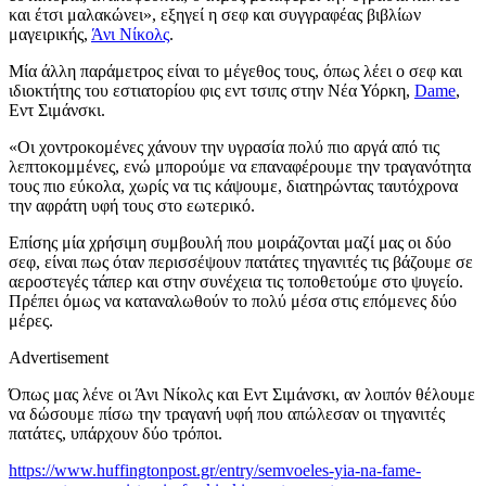
και έτσι μαλακώνει», εξηγεί η σεφ και συγγραφέας βιβλίων
μαγειρικής,
Άνι Νίκολς
.
Μία άλλη παράμετρος είναι το μέγεθος τους, όπως λέει ο σεφ και
ιδιοκτήτης του εστιατορίου φις εντ τσιπς στην Νέα Υόρκη,
Dame
,
Εντ Σιμάνσκι.
«Οι χοντροκομένες χάνουν την υγρασία πολύ πιο αργά από τις
λεπτοκομμένες, ενώ μπορούμε να επαναφέρουμε την τραγανότητα
τους πιο εύκολα, χωρίς να τις κάψουμε, διατηρώντας ταυτόχρονα
την αφράτη υφή τους στο εωτερικό.
Επίσης μία χρήσιμη συμβουλή που μοιράζονται μαζί μας οι δύο
σεφ, είναι πως όταν περισσέψουν πατάτες τηγανιτές τις βάζουμε σε
αεροστεγές τάπερ και στην συνέχεια τις τοποθετούμε στο ψυγείο.
Πρέπει όμως να καταναλωθούν το πολύ μέσα στις επόμενες δύο
μέρες.
Advertisement
Όπως μας λένε οι Άνι Νίκολς και Εντ Σιμάνσκι, αν λοιπόν θέλουμε
να δώσουμε πίσω την τραγανή υφή που απώλεσαν οι τηγανιτές
πατάτες, υπάρχουν δύο τρόποι.
https://www.huffingtonpost.gr/entry/semvoeles-yia-na-fame-