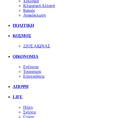
Έγκλημα
Κλιματική Αλλαγή
Καιρός
Ανακύκλωση
ΠΟΛΙΤΙΚΗ
ΚΟΣΜΟΣ
22ΟΣ ΑΙΩΝΑΣ
ΟΙΚΟΝΟΜΙΑ
Ενέργεια
Τουρισμός
Επιχειρήσεις
ΑΠΟΨΗ
LIFE
Πόλη
Σχέσεις
Γεύση