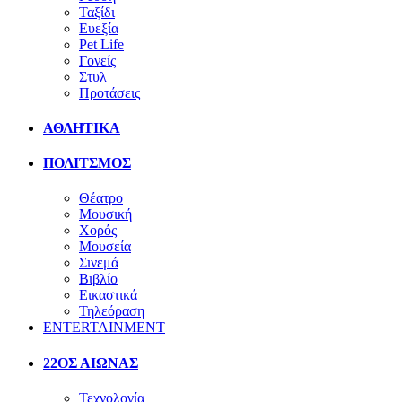
Ταξίδι
Ευεξία
Pet Life
Γονείς
Στυλ
Προτάσεις
ΑΘΛΗΤΙΚΑ
ΠΟΛΙΤΣΜΟΣ
Θέατρο
Μουσική
Χορός
Μουσεία
Σινεμά
Βιβλίο
Εικαστικά
Τηλεόραση
ENTERTAINMENT
22ΟΣ ΑΙΩΝΑΣ
Τεχνολογία