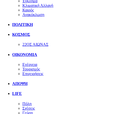
Έγκλημα
Κλιματική Αλλαγή
Καιρός
Ανακύκλωση
ΠΟΛΙΤΙΚΗ
ΚΟΣΜΟΣ
22ΟΣ ΑΙΩΝΑΣ
ΟΙΚΟΝΟΜΙΑ
Ενέργεια
Τουρισμός
Επιχειρήσεις
ΑΠΟΨΗ
LIFE
Πόλη
Σχέσεις
Γεύση