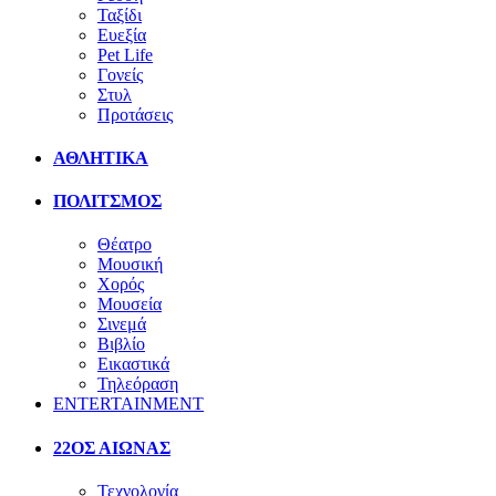
Ταξίδι
Ευεξία
Pet Life
Γονείς
Στυλ
Προτάσεις
ΑΘΛΗΤΙΚΑ
ΠΟΛΙΤΣΜΟΣ
Θέατρο
Μουσική
Χορός
Μουσεία
Σινεμά
Βιβλίο
Εικαστικά
Τηλεόραση
ENTERTAINMENT
22ΟΣ ΑΙΩΝΑΣ
Τεχνολογία