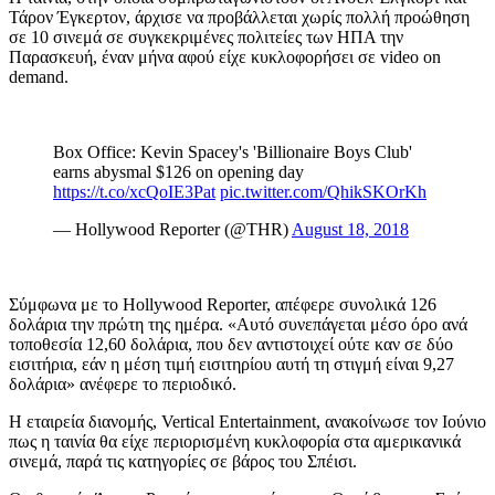
Τάρον Έγκερτον, άρχισε να προβάλλεται χωρίς πολλή προώθηση
σε 10 σινεμά σε συγκεκριμένες πολιτείες των ΗΠΑ την
Παρασκευή, έναν μήνα αφού είχε κυκλοφορήσει σε
video on
demand.
Box Office: Kevin Spacey's 'Billionaire Boys Club'
earns abysmal $126 on opening day
https://t.co/xcQoIE3Pat
pic.twitter.com/QhikSKOrKh
— Hollywood Reporter (@THR)
August 18, 2018
Σύμφωνα με το
Hollywood Reporter,
απέφερε συνολικά 126
δολάρια την πρώτη της ημέρα. «Αυτό συνεπάγεται μέσο όρο ανά
τοποθεσία 12,60 δολάρια, που δεν αντιστοιχεί ούτε καν σε δύο
εισιτήρια, εάν η μέση τιμή εισιτηρίου αυτή τη στιγμή είναι 9,27
δολάρια» ανέφερε το περιοδικό.
Η εταιρεία διανομής,
Vertical Entertainment,
ανακοίνωσε τον Ιούνιο
πως η ταινία θα είχε περιορισμένη κυκλοφορία στα αμερικανικά
σινεμά, παρά τις κατηγορίες σε βάρος του Σπέισι.