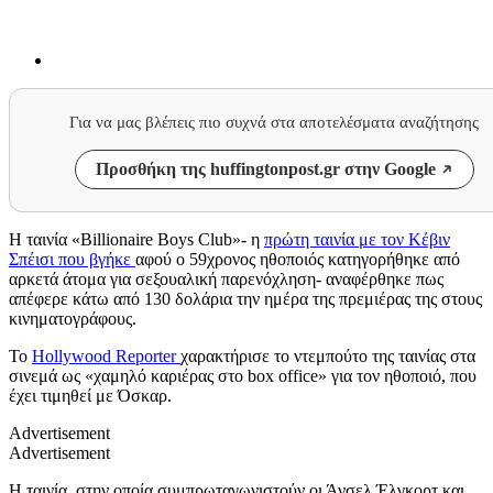
Για να μας βλέπεις πιο συχνά στα αποτελέσματα αναζήτησης
Προσθήκη της huffingtonpost.gr στην Google
Η ταινία «
Billionaire Boys Club
»- η
πρώτη ταινία με τον Κέβιν
Σπέισι που βγήκε
αφού ο 59χρονος ηθοποιός κατηγορήθηκε από
αρκετά άτομα για σεξουαλική παρενόχληση- αναφέρθηκε πως
απέφερε κάτω από 130 δολάρια την ημέρα της πρεμιέρας της στους
κινηματογράφους.
Το
Hollywood Reporter
χαρακτήρισε το ντεμπούτο της ταινίας στα
σινεμά ως «χαμηλό καριέρας στο
box office
» για τον ηθοποιό, που
έχει τιμηθεί με Όσκαρ.
Advertisement
Advertisement
Η ταινία, στην οποία συμπρωταγωνιστούν οι Άνσελ Έλγκορτ και