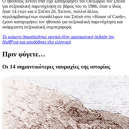
Ο ηθοποιός Άντονι Ραπ είχε κατηγορήσει τον Οκτώβριο τον Σπέισι
για σεξουαλική παρενόχληση σε βάρος του το 1986, όταν ο ίδιος
ήταν 14 ετών και ο Σπέισι 26. Έκτοτε, πολλοί άλλοι,
περιλαμβανομένων συναδέλφων του Σπέισι στο «
House of Cards
»,
έχουν κατηγορήσει τον ηθοποιό για σεξουαλική παρενόχληση και
ανάρμοστη σεξουαλική συμπεριφορά.
Το κείμενο δημοσιεύτηκε αρχικά στην αμερικανική έκδοση της
HuffPost και αποδόθηκε στα ελληνικά
Πριν φύγετε…
Οι 14 σημαντικότερες ναυμαχίες της ιστορίας