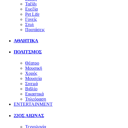
Ταξίδι
Ευεξία
Pet Life
Γονείς
Στυλ
Προτάσεις
ΑΘΛΗΤΙΚΑ
ΠΟΛΙΤΣΜΟΣ
Θέατρο
Μουσική
Χορός
Μουσεία
Σινεμά
Βιβλίο
Εικαστικά
Τηλεόραση
ENTERTAINMENT
22ΟΣ ΑΙΩΝΑΣ
Τεχνολογία