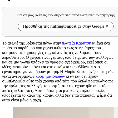
Για να μας βλέπεις πιο συχνά στα αποτελέσματα αναζήτησης
Προσθήκη της huffingtonpost.gr στην Google
Το ατελιέ της βρίσκεται πάνω στην
πλατεία Καρύτση
κι έχει ένα
τεράστιο παράθυρο που ρίχνει άπλετο φως στις πέτρες που
κοσμούν τις δημιουργίες της, κάνοντάς τες να λαμπυρίζουν
περισσότερο. Ο χώρος είναι γεμάτος από δείγματα των συλλογών
και σε μια γωνιά υπάρχει το γραφείο σχεδιασμού, εκεί όπου οι
ιδέες αποκτούν εικόνα και στη συνέχεια παραδίδονται στο
εργαστήριο για να πάρουν μορφή. Η Μαρία Σώζου ανήκει στη νέα
γενιά ανερχόμενων
κοσμηματοποιών
κι αν και δεν έχουν
συμπληρωθεί ούτε τρία χρόνια από τότε που δειλά πρωτολάνσαρε
την πρώτη της συλλογή, τα κοσμήματα της έχουν ήδη αποκτήσει
πιστές πελάτισσες. Αυτοδίδακτη, σεμνή και χαμηλού προφίλ,
αποδέχεται το καλό της κάρμα, αλλά δεν επαναπαύεται. Ξέρει ότι
αυτό είναι μόνο η αρχή…