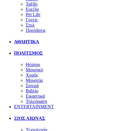
Ταξίδι
Ευεξία
Pet Life
Γονείς
Στυλ
Προτάσεις
ΑΘΛΗΤΙΚΑ
ΠΟΛΙΤΣΜΟΣ
Θέατρο
Μουσική
Χορός
Μουσεία
Σινεμά
Βιβλίο
Εικαστικά
Τηλεόραση
ENTERTAINMENT
22ΟΣ ΑΙΩΝΑΣ
Τεχνολογία