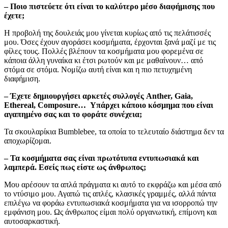
– Ποιο πιστεύετε ότι είναι το καλύτερο μέσο διαφήμισης που
έχετε;
Η προβολή της δουλειάς μου γίνεται κυρίως από τις πελάτισσές
μου. Όσες έχουν αγοράσει κοσμήματα, έρχονται ξανά μαζί με τις
φίλες τους. Πολλές βλέπουν τα κοσμήματα μου φορεμένα σε
κάποια άλλη γυναίκα κι έτσι ρωτούν και με μαθαίνουν… από
στόμα σε στόμα. Νομίζω αυτή είναι και η πιο πετυχημένη
διαφήμιση.
– Έχετε δημιουργήσει αρκετές συλλογές Anther, Gaia,
Ethereal, Composure… Υπάρχει κάποιο κόσμημα που είναι
αγαπημένο σας και το φοράτε συνέχεια;
Τα σκουλαρίκια Bumblebee, τα οποία το τελευταίο διάστημα δεν τα
αποχωρίζομαι.
– Τα κοσμήματα σας είναι πρωτότυπα εντυπωσιακά και
λαμπερά. Εσείς πως είστε ως άνθρωπος;
Μου αρέσουν τα απλά πράγματα κι αυτό το εκφράζω και μέσα από
το ντύσιμο μου. Αγαπώ τις απλές, κλασικές γραμμές, αλλά πάντα
επιλέγω να φοράω εντυπωσιακά κοσμήματα για να ισορροπώ την
εμφάνιση μου. Ως άνθρωπος είμαι πολύ οργανωτική, επίμονη και
αυτοσαρκαστική.