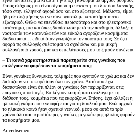
έγινε πενταετές μια κι αυτή την εποχή κινούμαι με αργούς ρυθμούς.
Στους στόχους μου είναι σίγουρα η επέκταση του δικτύου λιανικής,
τόσο στην ελληνική αγορά όσο και στο εξωτερικό. Μάλιστα, είμαι
ήδη σε συζητήσεις για να συνεργαστώ με καταστήματα στο
εξωτερικό. Θέλω να επενδύσω περισσότερο και στο ηλεκτρονικό
κατάστημα, μια και όπως διαπίστωσα μετά την πανδημία, άλλαξε η
νοοτροπία των καταναλωτών και εύκολα αγοράζουν κοσμήματα
διαδικτυακά… ειδικά όταν γνωρίζουν την ποιότητα τους. Σε ό,τι
αφορά τις συλλογές σκέφτομαι να σχεδιάσω και μια μικρή
συλλογή από χρυσό, μια και οι πελάτισσές μου το ζητούν συνέχεια.
– Τι κοινά χαρακτηριστικά παρατηρείτε στις γυναίκες που
επιλέγουν να φορέσουν τα κοσμήματα σας;
Είναι γυναίκες δυναμικές, τολμηρές που αγαπούν το χρώμα και δεν
διστάζουν να το φορέσουν όλο τον χρόνο. Αυτό που έχω
διαπιστώσει είναι ότι πλέον οι γυναίκες δεν περιορίζονται στις
εποχιακές προσταγές. Επιλέγουν κοσμήματα ανάλογα με τη
διάθεση τους, κομμάτια που τις εκφράζουν. Επίσης, έχει αλλάξει η
ηλικιακή γκάμα που ενδιαφέρεται για τη δουλειά μου. Ενώ αρχικά
το ηλικιακό κοινό ήταν σχετικά νεανικό, μέσα σε αυτά τα τρία
χρόνια όλο και περισσότερες γυναίκες μεγαλύτερης ηλικίας φορούν
τα κοσμήματα μου.
Advertisement