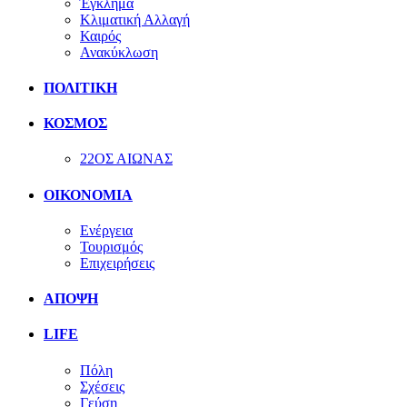
Έγκλημα
Κλιματική Αλλαγή
Καιρός
Ανακύκλωση
ΠΟΛΙΤΙΚΗ
ΚΟΣΜΟΣ
22ΟΣ ΑΙΩΝΑΣ
ΟΙΚΟΝΟΜΙΑ
Ενέργεια
Τουρισμός
Επιχειρήσεις
ΑΠΟΨΗ
LIFE
Πόλη
Σχέσεις
Γεύση