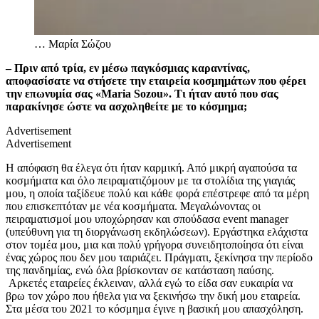
…
Μαρία Σώζου
– Πριν από τρία, εν μέσω παγκόσμιας καραντίνας,
αποφασίσατε να στήσετε την εταιρεία κοσμημάτων που φέρει
την επωνυμία σας «Maria Sozou». Τι ήταν αυτό που σας
παρακίνησε ώστε να ασχοληθείτε με το κόσμημα;
Advertisement
Advertisement
Η απόφαση θα έλεγα ότι ήταν καρμική. Από μικρή αγαπούσα τα
κοσμήματα και όλο πειραματιζόμουν με τα στολίδια της γιαγιάς
μου, η οποία ταξίδευε πολύ και κάθε φορά επέστρεφε από τα μέρη
που επισκεπτόταν με νέα κοσμήματα. Μεγαλώνοντας οι
πειραματισμοί μου υποχώρησαν και σπούδασα event manager
(υπεύθυνη για τη διοργάνωση εκδηλώσεων). Εργάστηκα ελάχιστα
στον τομέα μου, μια και πολύ γρήγορα συνειδητοποίησα ότι είναι
ένας χώρος που δεν μου ταιριάζει. Πράγματι, ξεκίνησα την περίοδο
της πανδημίας, ενώ όλα βρίσκονταν σε κατάσταση παύσης.
Αρκετές εταιρείες έκλειναν, αλλά εγώ το είδα σαν ευκαιρία να
βρω τον χώρο που ήθελα για να ξεκινήσω την δική μου εταιρεία.
Στα μέσα του 2021 το κόσμημα έγινε η βασική μου απασχόληση.